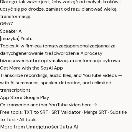
Dlatego tak ważne jest, żeby zacząć od małych kroków i
uczyć się po drodze, zamiast od razu planować wielką
transformację.
06:57
Speaker A
[muzyka] Yeah.
Topics:
AI w firmie
automatyzacja
personalizacja
analiza
danych
generowanie treści
wdrożenie AI
procesy
biznesowe
chatbot
optymalizacja
transformacja cyfrowa
Get More with the SozAI App
Transcribe recordings, audio files, and YouTube videos —
with AI summaries, speaker detection, and unlimited
transcriptions.
App Store
Google Play
Or transcribe another YouTube video here →
Free tools:
TXT to SRT
·
SRT Validator
·
Merge SRT
·
Subtitle
to Text
·
All tools
More from Umiejętności Jutra AI