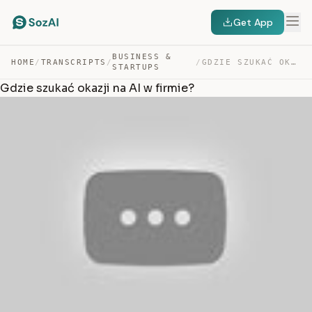
Get App
BUSINESS &
HOME
/
TRANSCRIPTS
/
/
GDZIE SZUKAĆ OKAZJI NA AI W FIRMIE? — TRANSCRIPT
STARTUPS
Gdzie szukać okazji na AI w firmie?