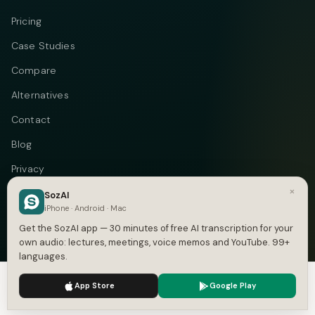
Pricing
Case Studies
Compare
Alternatives
Contact
Blog
Privacy
×
Terms
SozAI
iPhone · Android · Mac
DMCA
Get the SozAI app — 30 minutes of free AI transcription for your
own audio: lectures, meetings, voice memos and YouTube. 99+
languages.
We use cookies to enhance your experience.
Privacy Policy
Telegram
Instagram
© 2026 Vastflow. All rights reserved.
App Store
Google Play
Accept
Settings