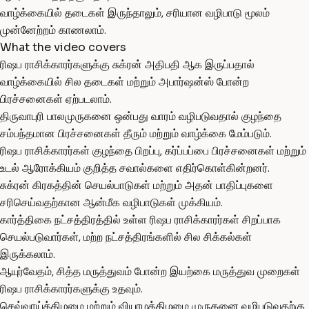
வாழ்க்கையில் தடைகள் இருந்தாலும், சரியான வழிபாடு மூலம்
முன்னேற்றம் காணலாம்.
What the video covers
ரிஷப ராசிக்காரர்களுக்கு சுக்ரன் அதிபதி ஆக இருப்பதால்
வாழ்க்கையில் சில தடைகள் மற்றும் அபார்ஷன்ஸ் போன்ற
பிரச்சனைகள் ஏற்படலாம்.
திருவாபுரி பாலமுருகனை ஒன்பது வாரம் வழிபடுவதால் குழந்தை
சம்பந்தமான பிரச்சனைகள் தீரும் மற்றும் வாழ்க்கை மேம்படும்.
ரிஷப ராசிக்காரர்கள் குழந்தை பிறப்பு, கர்ப்பப்பை பிரச்சனைகள் மற்றும்
உடல் ஆரோக்கியம் குறித்த சவால்களை எதிர்கொள்கின்றனர்.
சுக்ரன் கிரகத்தின் செயல்பாடுகள் மற்றும் அதன் பாதிப்புகளை
சரிசெய்வதற்கான ஆன்மீக வழிபாடுகள் முக்கியம்.
கார்த்திகை நட்சத்திரத்தில் உள்ள ரிஷப ராசிக்காரர்கள் சிறப்பாக
செயல்படுவார்கள், மற்ற நட்சத்திரங்களில் சில சிக்கல்கள்
இருக்கலாம்.
ஆயுர்வேதம், சித்த மருத்துவம் போன்ற இயற்கை மருத்துவ முறைகள்
ரிஷப ராசிக்காரர்களுக்கு உதவும்.
செவ்வாய்க்கிழமை மற்றும் வியாழக்கிழமை முருகனை வழிபடுவதற்கு