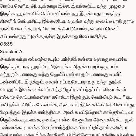
ரொம்ப தெளிவு அப்படிங்கறது இல்ல, இவங்கள்ட்ட வந்து முழுமை
இருக்காது, லிசனிங் கெப்பாசிட்டிங்கறது இருக்காது, யாருக்கு
லிசனிங் கெப்பாசிட்டி இல்லையோ, அவங்க வந்து லைஃப்ல பாதி தூரம்
தான் போவாங்க, பாதியில ஸ்டக் ஆயிடுவாங்க, டெவலப்மென்ட்
அப்படிங்கறது அவங்களுக்கு இருக்காது ரிஷப ராசிக்கு.
03:35
Speaker A
அவங்க வந்து எல்லாத்தையுமே பார்த்தீங்கன்னா அரைகுறையாவே
இருக்கும், பாதி தூரம் போயிடுவாங்க, அதுக்கப்புறம் ஒரு பயம்
வந்துரும், யாராவது வந்து ஹெல்ப் பண்ணனும், யாராவது டிபன்ட்
பண்ணிட்டே இருக்கும், சுக்ரன் எப்பவுமே யாராவது வந்து தூக்கி
விடணும், இவங்க எல்லாம் அந்த பியூட்டி சம்பந்தப்பட்ட விஷயங்கள்
எல்லாம் தொட்டாங்கன்னா கரெக்டா இருக்கும், வெகிலியும் கூட ரிஷப
ராசி நல்லா சிரிச்சு பேசுவாங்க, ஆனா கார்த்திகை வெகிலி கிடையாது,
ரிஷபத்துல இருக்க கார்த்திகை, அவங்க மட்டும்தான் கால்குலேட்டிவா
இருக்கக்கூடியவங்க, தனக்கு என்ன வேணுமோ அதை கரெக்டா யூஸ்
பண்ணக்கூடியவங்க ரிஷபம் கார்த்திகையில மட்டும்தான் கரெக்டா
செய்வாங்க, மத்த இந்த ரோகிணியும் இன்னொரு நட்சத்திரமும் வந்து