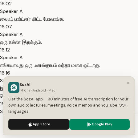
16:02
Speaker A
லைஃப் பார்ட்னர் கிட்ட போவாங்க.
16:07
Speaker A
ஒரு நல்லா இருக்கும்.
16:12
Speaker A
எங்கயாவது ஒரு மனஸ்தாபம் வந்தா மனசு ஒட்டாது.
16:16
Speaker A
×
SozAI
இப்ப எட்டுல செவ்வாய் இருக்கவங்களுக்கு கண்டிப்பா நீங்க வந்து
iPhone · Android · Mac
செவ்வாய்க்கான பரிகாரம் பண்ணுங்க.
Get the SozAI app — 30 minutes of free AI transcription for your
16:22
own audio: lectures, meetings, voice memos and YouTube. 99+
Speaker A
languages.
அப்படிங்கறது அவங்களுக்கு சொல்லிடுவாங்க.
We use cookies to enhance your experience.
Privacy Policy
App Store
Google Play
16:24
Accept
Settings
Speaker A