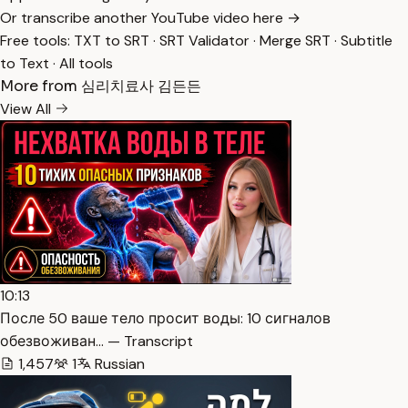
Or transcribe another YouTube video here →
Free tools:
TXT to SRT
·
SRT Validator
·
Merge SRT
·
Subtitle
to Text
·
All tools
More from 심리치료사 김든든
View All
10:13
После 50 ваше тело просит воды: 10 сигналов
обезвоживан… — Transcript
1,457
1
Russian