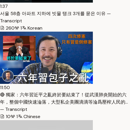
1:37
서울 58층 아파트 지하에 빗물 탱크 3개를 묻은 이유 —
Transcript
260
1
Korean
11:50
🔴 獨家：六年習近平之亂終於要結束了！從武漢肺炎開始的六
年，整個中國快速淪落，大型私企美團滴滴等淪爲壓榨人民的…
— Transcript
10
1
Chinese