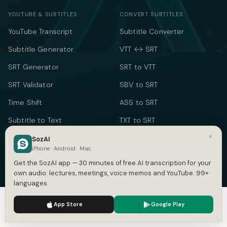
YOUTUBE & SUBTITLES
CONVERT SUBTITLES
YouTube Transcript
Subtitle Converter
Subtitle Generator
VTT ↔ SRT
SRT Generator
SRT to VTT
SRT Validator
SBV to SRT
Time Shift
ASS to SRT
Subtitle to Text
TXT to SRT
×
Merge SRT
SRT to TXT
SozAI
iPhone · Android · Mac
SRT to Word
Get the SozAI app — 30 minutes of free AI transcription for your
own audio: lectures, meetings, voice memos and YouTube. 99+
TEXT & TIME
languages.
Word Counter
We use cookies to enhance your experience.
Privacy Policy
App Store
Google Play
Speech Time Calculator
Accept
Settings