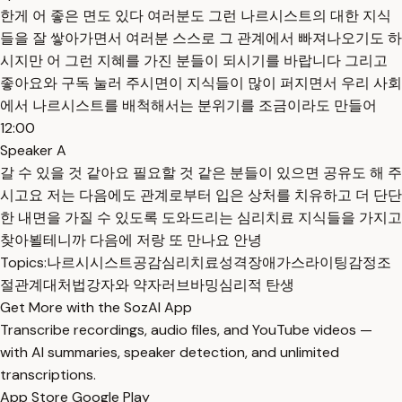
한게 어 좋은 면도 있다 여러분도 그런 나르시스트의 대한 지식
들을 잘 쌓아가면서 여러분 스스로 그 관계에서 빠져나오기도 하
시지만 어 그런 지혜를 가진 분들이 되시기를 바랍니다 그리고
좋아요와 구독 눌러 주시면이 지식들이 많이 퍼지면서 우리 사회
에서 나르시스트를 배척해서는 분위기를 조금이라도 만들어
12:00
Speaker A
갈 수 있을 것 같아요 필요할 것 같은 분들이 있으면 공유도 해 주
시고요 저는 다음에도 관계로부터 입은 상처를 치유하고 더 단단
한 내면을 가질 수 있도록 도와드리는 심리치료 지식들을 가지고
찾아뵐테니까 다음에 저랑 또 만나요 안녕
Topics:
나르시시스트
공감
심리치료
성격장애
가스라이팅
감정조
절
관계대처법
강자와 약자
러브바밍
심리적 탄생
Get More with the SozAI App
Transcribe recordings, audio files, and YouTube videos —
with AI summaries, speaker detection, and unlimited
transcriptions.
App Store
Google Play