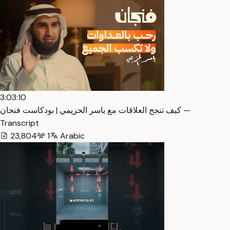
3:03:10
كيف تنجح العلاقات مع ياسر الحزيمي | بودكاست فنجان —
Transcript
23,804
1
Arabic