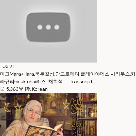
1:03:21
마고Mara+Hara,북두칠성,안드로메다,플레이야데스,시리우스,카
라규라hisuk chai리스-채희석 — Transcript
5,363
1
Korean