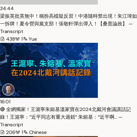
34:44
梁振英批英無中！稱扮高檔疑反習！中港隨時禁出境！朱江瑋如
一拆牌！夏令營與黨支部！張敬軒彈出彈入！【桑普論政】 —
Transcript
438
1
Yue
16:01
🔴 全網獨家！王滬寧朱鎔基溫家寶在2024北戴河會議講話記
錄！王滬寧：“近平同志有重大過錯” 朱鎔基：“近平啊… —
Transcript
206
1
Chinese