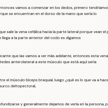
ntonces vamos a comenzar en los dedos, primero tendríamos l
rque se encuentran en el dorso de la mano que sería lo
ue sale la vena cefálica hacia la parte lateral porque vean el
e llega a la parte anterior del codo es digamos
icante que las vamos a ver más adelante, entonces esta vena
stedes anterolateral a este músculo que está aquí sería
ientre el músculo bíceps braquial, luego ¿qué es lo que va a h
surco deltopectoral,
rofundizarse y generalmente dejamos de verla en la persona, 