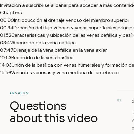
Invitación a suscribirse al canal para acceder a más conteni
Chapters
00:00
Introducción al drenaje venoso del miembro superior
00:34
Dirección del flujo venoso y venas superficiales princip
01:52
Características y ubicación de las venas cefálica y basíl
03:42
Recorrido de la vena cefálica
07:47
Drenaje de la vena cefálica en la vena axilar
10:53
Recorrido de la vena basílica
14:03
Unión de la basílica con venas humerales y formación de 
15:56
Variantes venosas y vena mediana del antebrazo
ANSWERS
¿
01
Questions
L
about this video
v
c