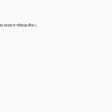
দ আর কয়েকশো পরিবারের জীবন।