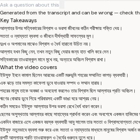
Generated from the transcript and can be wrong — check th
Key Takeaways
আল্লাহর উপর সত্যিকারের বিশ্বাস ও ভরসা জীবনের কঠিন পরীক্ষায় শক্তি দেয়।
সততা ও ন্যায্যতা ব্যবসা ও জীবনে দীর্ঘস্থায়ী সাফল্যের মূল।
দুঃখ ও অপমানের মাঝেও বিশ্বাস ও ধৈর্য হারানো উচিত নয়।
আল্লাহ যখন কিছু নেন, তখন নতুন কিছু দেয়ার জন্য হাত খালি করে দেন।
সত্যিকারের তাওয়াক্কুল মানে মুখে নয়, অন্তরে অবিচল বিশ্বাস রাখা।
What the video covers
ইউসুফ ইবনে কামাল ছিলেন আরবের একটি মরুভূমি শহরের সম্মানিত কাপড় ব্যবসায়ী।
এক ঝড়ে তার সমস্ত কাফেলা ডুবে যাওয়ায় সম্পদ ও সম্মান হারায়।
শহরের মানুষ তাকে অবজ্ঞা ও অবহেলা করলেও তার বিশ্বাস ছিল আল্লাহর প্রতি অবিচল।
ঋণের বোঝায় ডুবে গিয়ে পরিবারসহ একটি ভাঙা ঘরে আশ্রয় নেয়।
কঠিন সময়েও ইউসুফ আল্লাহর উপর ভরসা রেখে ধৈর্য ধারণ করেন।
ছেলের অসুস্থতায় আল্লাহর কাছে সাহায্যের প্রার্থনা করেন এবং অবশেষে একজন হাকিমের 
একদিন বাজারে এসে একজন বয়স্ক ব্যবসায়ী আবু সালেম তার সততা ও বিশ্বাসযোগ্যতা দেখ
ইউসুফ নতুনভাবে ব্যবসা শুরু করে এবং সততা ও ন্যায্যতার মাধ্যমে মানুষের বিশ্বাস অর্জন
গল্পটি আল্লাহর প্রতি তাওয়াক্কুল ও ধৈর্যের গুরুত্ব তুলে ধরে।