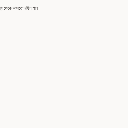
রস্য থেকে আসতো রঙিন শাল।