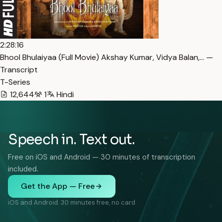
2:28:16
Bhool Bhulaiyaa (Full Movie) Akshay Kumar, Vidya Balan,… —
Transcript
T-Series
12,644
1
Hindi
Speech in. Text out.
Free on iOS and Android — 30 minutes of transcription
included.
Get the App — Free
iOS and Android. 30 minutes free, no card.