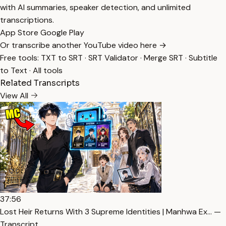
with AI summaries, speaker detection, and unlimited
transcriptions.
App Store
Google Play
Or transcribe another YouTube video here →
Free tools:
TXT to SRT
·
SRT Validator
·
Merge SRT
·
Subtitle
to Text
·
All tools
Related Transcripts
View All
37:56
Lost Heir Returns With 3 Supreme Identities | Manhwa Ex… —
Transcript