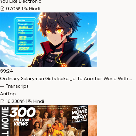
You Like Electronic
970
1
Hindi
59:24
Ordinary Salaryman Gets Isekai_d To Another World With …
— Transcript
AniTop
16,238
1
Hindi