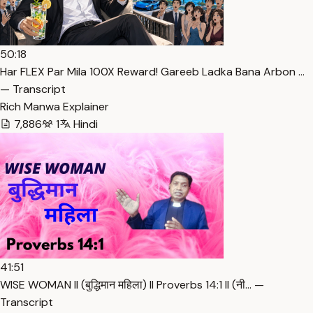
50:18
Har FLEX Par Mila 100X Reward! Gareeb Ladka Bana Arbon …
— Transcript
Rich Manwa Explainer
7,886
1
Hindi
41:51
WISE WOMAN ll (बुद्धिमान महिला) ll Proverbs 14:1 ll (नी… —
Transcript