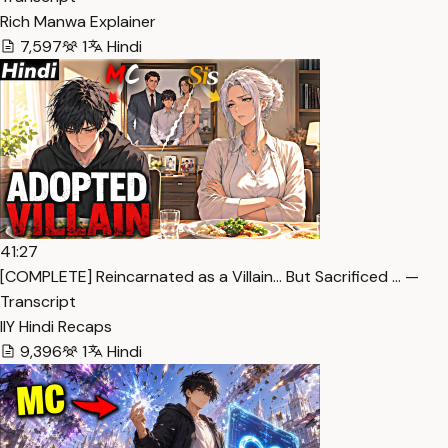
Rich Manwa Explainer
7,597
1
Hindi
41:27
[COMPLETE] Reincarnated as a Villain… But Sacrificed … —
Transcript
IlY Hindi Recaps
9,396
1
Hindi