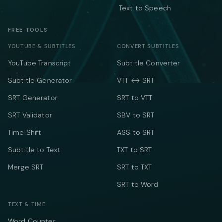
Text to Speech
FREE TOOLS
YOUTUBE & SUBTITLES
CONVERT SUBTITLES
YouTube Transcript
Subtitle Converter
Subtitle Generator
VTT ↔ SRT
SRT Generator
SRT to VTT
SRT Validator
SBV to SRT
Time Shift
ASS to SRT
Subtitle to Text
TXT to SRT
Merge SRT
SRT to TXT
SRT to Word
TEXT & TIME
Word Counter