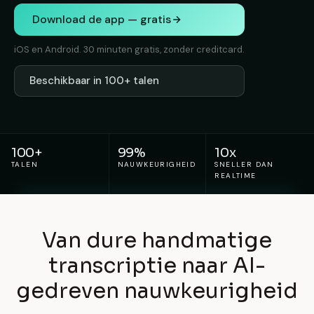
Download de app — gratis
iOS en Android. 30 minuten gratis, zonder creditcard.
Beschikbaar in 100+ talen
100+
99%
10x
TALEN
NAUWKEURIGHEID
SNELLER DAN
REALTIME
Van dure handmatige
transcriptie naar AI-
gedreven nauwkeurigheid