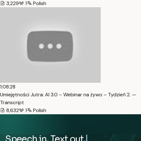
3,229
1
Polish
1:08:28
Umiejętności Jutra: AI 3.0 – Webinar na żywo – Tydzień 2. —
Transcript
8,632
1
Polish
Speech in. Text out.