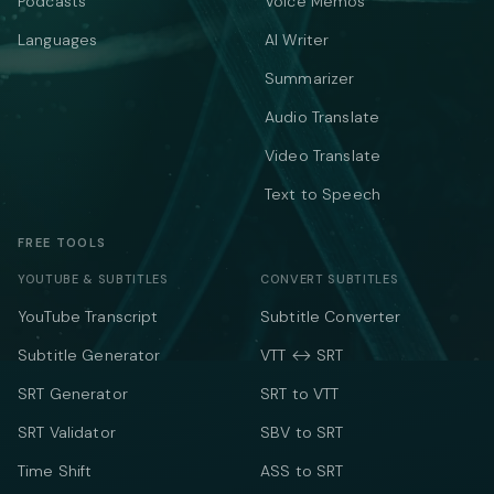
Podcasts
Voice Memos
Languages
AI Writer
Summarizer
Audio Translate
Video Translate
Text to Speech
FREE TOOLS
YOUTUBE & SUBTITLES
CONVERT SUBTITLES
YouTube Transcript
Subtitle Converter
Subtitle Generator
VTT ↔ SRT
SRT Generator
SRT to VTT
SRT Validator
SBV to SRT
Time Shift
ASS to SRT