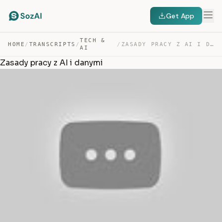
Get App
TECH &
HOME
/
TRANSCRIPTS
/
/
ZASADY PRACY Z AI I DANYMI — TRANSCRIPT
AI
Zasady pracy z AI i danymi