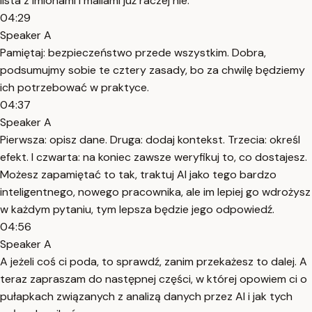
lista z imionami i mailami już raczej nie.
04:29
Speaker A
Pamiętaj: bezpieczeństwo przede wszystkim. Dobra,
podsumujmy sobie te cztery zasady, bo za chwilę będziemy
ich potrzebować w praktyce.
04:37
Speaker A
Pierwsza: opisz dane. Druga: dodaj kontekst. Trzecia: określ
efekt. I czwarta: na koniec zawsze weryfikuj to, co dostajesz.
Możesz zapamiętać to tak, traktuj AI jako tego bardzo
inteligentnego, nowego pracownika, ale im lepiej go wdrożysz
w każdym pytaniu, tym lepsza będzie jego odpowiedź.
04:56
Speaker A
A jeżeli coś ci poda, to sprawdź, zanim przekażesz to dalej. A
teraz zapraszam do następnej części, w której opowiem ci o
pułapkach związanych z analizą danych przez AI i jak tych