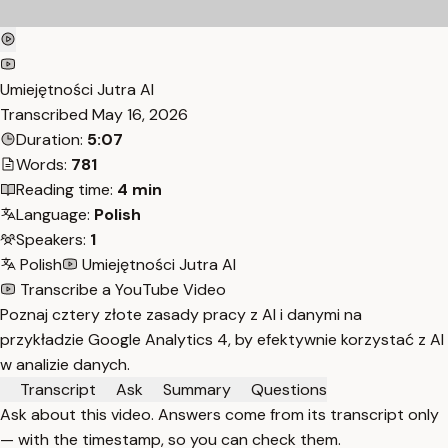
Umiejętności Jutra AI
Transcribed
May 16, 2026
Duration:
5:07
Words:
781
Reading time:
4 min
Language:
Polish
Speakers:
1
Polish
Umiejętności Jutra AI
Transcribe a YouTube Video
Poznaj cztery złote zasady pracy z AI i danymi na
przykładzie Google Analytics 4, by efektywnie korzystać z AI
w analizie danych.
Transcript
Ask
Summary
Questions
Ask about this video. Answers come from its transcript only
— with the timestamp, so you can check them.