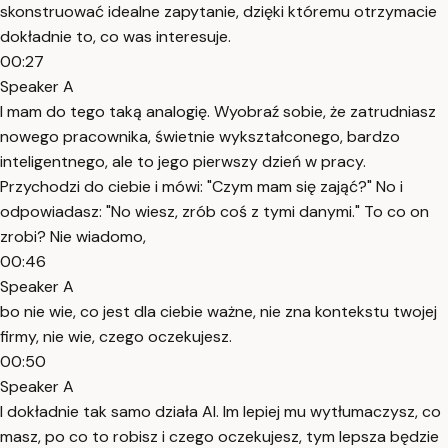
skonstruować idealne zapytanie, dzięki któremu otrzymacie
dokładnie to, co was interesuje.
00:27
Speaker A
I mam do tego taką analogię. Wyobraź sobie, że zatrudniasz
nowego pracownika, świetnie wykształconego, bardzo
inteligentnego, ale to jego pierwszy dzień w pracy.
Przychodzi do ciebie i mówi: "Czym mam się zająć?" No i
odpowiadasz: "No wiesz, zrób coś z tymi danymi." To co on
zrobi? Nie wiadomo,
00:46
Speaker A
bo nie wie, co jest dla ciebie ważne, nie zna kontekstu twojej
firmy, nie wie, czego oczekujesz.
00:50
Speaker A
I dokładnie tak samo działa AI. Im lepiej mu wytłumaczysz, co
masz, po co to robisz i czego oczekujesz, tym lepsza będzie