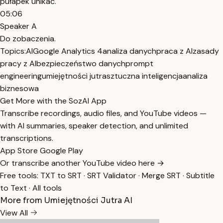
pułapek unikać.
05:06
Speaker A
Do zobaczenia.
Topics:
AI
Google Analytics 4
analiza danych
praca z AI
zasady
pracy z AI
bezpieczeństwo danych
prompt
engineering
umiejętności jutra
sztuczna inteligencja
analiza
biznesowa
Get More with the SozAI App
Transcribe recordings, audio files, and YouTube videos —
with AI summaries, speaker detection, and unlimited
transcriptions.
App Store
Google Play
Or transcribe another YouTube video here →
Free tools:
TXT to SRT
·
SRT Validator
·
Merge SRT
·
Subtitle
to Text
·
All tools
More from Umiejętności Jutra AI
View All