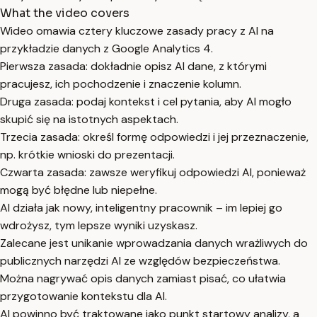
What the video covers
Wideo omawia cztery kluczowe zasady pracy z AI na
przykładzie danych z Google Analytics 4.
Pierwsza zasada: dokładnie opisz AI dane, z którymi
pracujesz, ich pochodzenie i znaczenie kolumn.
Druga zasada: podaj kontekst i cel pytania, aby AI mogło
skupić się na istotnych aspektach.
Trzecia zasada: określ formę odpowiedzi i jej przeznaczenie,
np. krótkie wnioski do prezentacji.
Czwarta zasada: zawsze weryfikuj odpowiedzi AI, ponieważ
mogą być błędne lub niepełne.
AI działa jak nowy, inteligentny pracownik – im lepiej go
wdrożysz, tym lepsze wyniki uzyskasz.
Zalecane jest unikanie wprowadzania danych wrażliwych do
publicznych narzędzi AI ze względów bezpieczeństwa.
Można nagrywać opis danych zamiast pisać, co ułatwia
przygotowanie kontekstu dla AI.
AI powinno być traktowane jako punkt startowy analizy, a