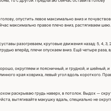
оны, то с другой. Предлагаю сейчас оставить голову
а голову, опустить левое максимально вниз и почувство
час максимально правое плечо вниз, растягиваем шею. 
уставы разогреваем, круговые движения назад: 5, 4, 3, 2
грудью вперёд, плечи опускаем вниз. Ещё четыре раза, в
ошо, округляем и поясничный, и грудной, и шейный, и п
инного края коврика, левый угол вдоль короткого. Прав
вдохом раскрываю грудь наверх, в потолок. Выдох — скр
йста, вытягивайте макушку вдаль, специально не округ