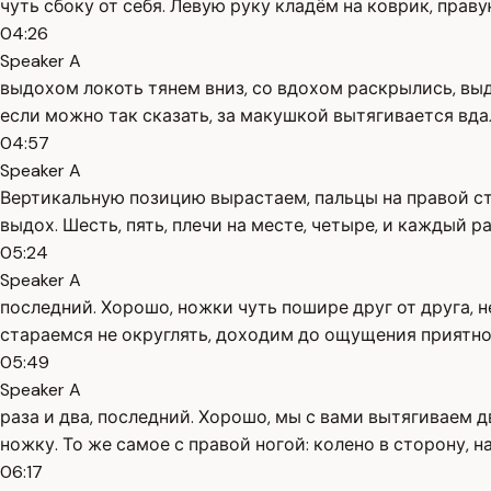
чуть сбоку от себя. Левую руку кладём на коврик, праву
04:26
Speaker A
выдохом локоть тянем вниз, со вдохом раскрылись, выд
если можно так сказать, за макушкой вытягивается вдал
04:57
Speaker A
Вертикальную позицию вырастаем, пальцы на правой сто
выдох. Шесть, пять, плечи на месте, четыре, и каждый р
05:24
Speaker A
последний. Хорошо, ножки чуть пошире друг от друга, 
стараемся не округлять, доходим до ощущения приятн
05:49
Speaker A
раза и два, последний. Хорошо, мы с вами вытягиваем д
ножку. То же самое с правой ногой: колено в сторону, н
06:17