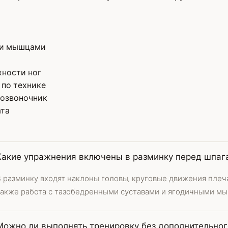
ми мышцами
хности ног
 по технике
позвоночник
ата
Какие упражнения включены в разминку перед шпаг
 разминку входят наклоны головы, круговые движения плеча
также работа с тазобедренными суставами и ягодичными м
Можно ли выполнять тренировку без дополнительног