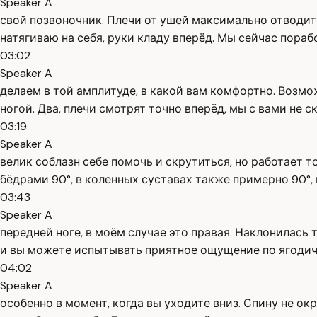
Speaker A
свой позвоночник. Плечи от ушей максимально отводите
натягиваю на себя, руки кладу вперёд. Мы сейчас пора
03:02
Speaker A
делаем в той амплитуде, в какой вам комфортно. Возмож
ногой. Два, плечи смотрят точно вперёд, мы с вами не с
03:19
Speaker A
велик соблазн себе помочь и скрутиться, но работает т
бёдрами 90°, в коленных суставах также примерно 90°, 
03:43
Speaker A
передней ноге, в моём случае это правая. Наклонилась т
и вы можете испытывать приятное ощущение по ягоди
04:02
Speaker A
особенно в момент, когда вы уходите вниз. Спину не окр