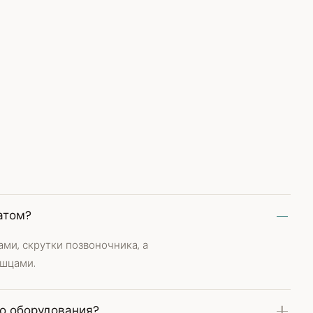
атом?
ми, скрутки позвоночника, а
ышцами.
о оборудования?