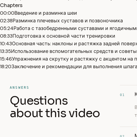
Chapters
00:00
Введение и разминка шеи
02:38
Разминка плечевых суставов и позвоночника
05:24
Работа с тазобедренными суставами и ягодичны
08:33
Подготовка к основной части тренировки
10:43
Основная часть: наклоны и растяжка задней повер
13:35
Использование вспомогательных средств и советы
15:46
Упражнения на скрутку и растяжку с акцентом на 
18:20
Заключение и рекомендации для выполнения шпаг
ANSWERS
01
Questions
В
about this video
02