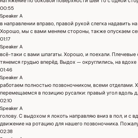
натяжение по боковой поверхности шеи то с одной стор
00:55
Speaker A
в направлении вправо, правой рукой слегка надавить н
Хорошо, мы с вами меняем стороны, также опускаем сей
01:17
Speaker A
всё-таки с вами шпагаты. Хорошо, и поехали. Плечевые с
тянемся грудью вперёд. Выдох — округлились, на вдохе 
01:46
Speaker A
работаем полностью позвоночником, всеми отделами. Хор
перемещаемся в позицию русалки: правый угол вдоль дл
02:10
Speaker A
голову. С выдохом я локоть направляю вниз в пол, и с 
движение на ротацию для нашего позвоночника. Пожалу
02:38