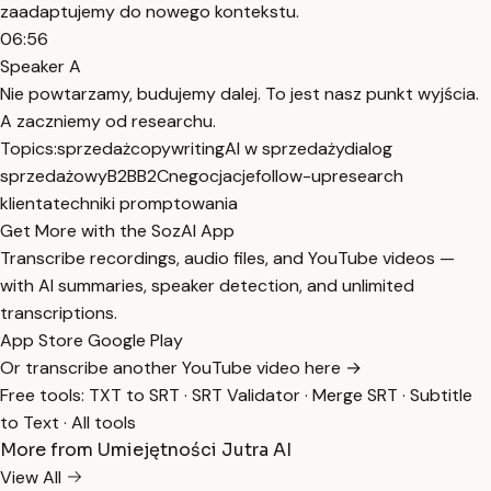
zaadaptujemy do nowego kontekstu.
06:56
Speaker A
Nie powtarzamy, budujemy dalej. To jest nasz punkt wyjścia.
A zaczniemy od researchu.
Topics:
sprzedaż
copywriting
AI w sprzedaży
dialog
sprzedażowy
B2B
B2C
negocjacje
follow-up
research
klienta
techniki promptowania
Get More with the SozAI App
Transcribe recordings, audio files, and YouTube videos —
with AI summaries, speaker detection, and unlimited
transcriptions.
App Store
Google Play
Or transcribe another YouTube video here →
Free tools:
TXT to SRT
·
SRT Validator
·
Merge SRT
·
Subtitle
to Text
·
All tools
More from Umiejętności Jutra AI
View All