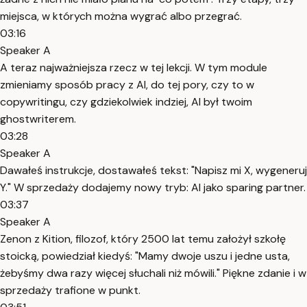
miejsca, w których można wygrać albo przegrać.
03:16
Speaker A
A teraz najważniejsza rzecz w tej lekcji. W tym module
zmieniamy sposób pracy z AI, do tej pory, czy to w
copywritingu, czy gdziekolwiek indziej, AI był twoim
ghostwriterem.
03:28
Speaker A
Dawałeś instrukcje, dostawałeś tekst: "Napisz mi X, wygeneruj
Y." W sprzedaży dodajemy nowy tryb: AI jako sparing partner.
03:37
Speaker A
Zenon z Kition, filozof, który 2500 lat temu założył szkołę
stoicką, powiedział kiedyś: "Mamy dwoje uszu i jedne usta,
żebyśmy dwa razy więcej słuchali niż mówili." Piękne zdanie i w
sprzedaży trafione w punkt.