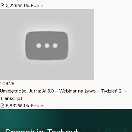
3,229
1
Polish
1:08:28
Umiejętności Jutra: AI 3.0 – Webinar na żywo – Tydzień 2. —
Transcript
8,632
1
Polish