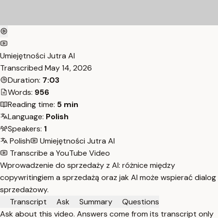
Umiejętności Jutra AI
Transcribed
May 14, 2026
Duration:
7:03
Words:
956
Reading time:
5 min
Language:
Polish
Speakers:
1
Polish
Umiejętności Jutra AI
Transcribe a YouTube Video
Wprowadzenie do sprzedaży z AI: różnice między
copywritingiem a sprzedażą oraz jak AI może wspierać dialog
sprzedażowy.
Transcript
Ask
Summary
Questions
Ask about this video. Answers come from its transcript only