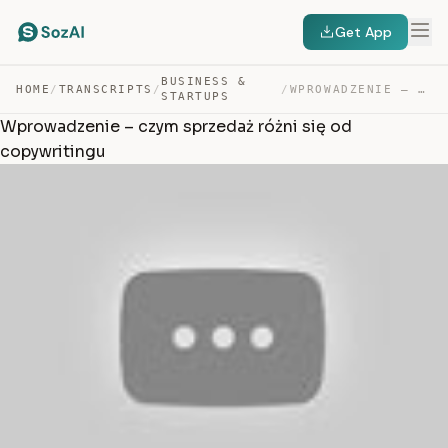
Get App
BUSINESS &
HOME
/
TRANSCRIPTS
/
/
WPROWADZENIE – CZYM SPRZEDAŻ RÓŻNI SIĘ OD COPYWRITINGU — TRANSCRIPT
STARTUPS
Wprowadzenie – czym sprzedaż różni się od
copywritingu