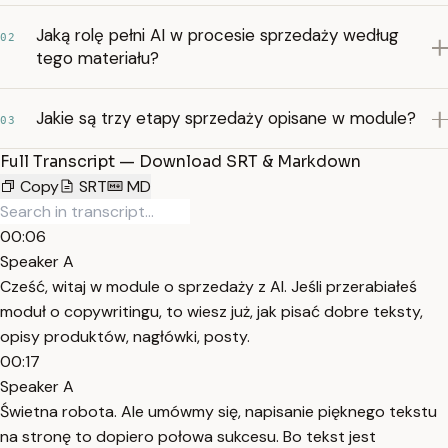
Jaką rolę pełni AI w procesie sprzedaży według
02
tego materiału?
Jakie są trzy etapy sprzedaży opisane w module?
03
Full Transcript — Download SRT & Markdown
Copy
SRT
MD
00:06
Speaker A
Cześć, witaj w module o sprzedaży z AI. Jeśli przerabiałeś
moduł o copywritingu, to wiesz już, jak pisać dobre teksty,
opisy produktów, nagłówki, posty.
00:17
Speaker A
Świetna robota. Ale umówmy się, napisanie pięknego tekstu
na stronę to dopiero połowa sukcesu. Bo tekst jest