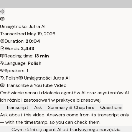
Umiejętności Jutra AI
Transcribed
May 19, 2026
Duration:
20:04
Words:
2,443
Reading time:
13 min
Language:
Polish
Speakers:
1
Polish
Umiejętności Jutra AI
Transcribe a YouTube Video
Omówienie sensu i działania agentów AI oraz asystentów AI,
ich różnic i zastosowań w praktyce biznesowej.
Transcript
Ask
Summary
Chapters
Questions
Ask about this video. Answers come from its transcript only
— with the timestamp, so you can check them.
Czym różni się agent AI od tradycyjnego narzędzia