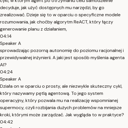
cykl, w którym agent po otrzymaniu celu samodzielnie
decyduje, jak użyć dostępnych mu narzędzi, by go
zrealizować. Dzieje się to w oparciu o specyficzne modele
rozumowania, jak choćby algorytm ReACT, który łączy
generowanie planu z działaniem,
04:14
Speaker A
sprowadzając pozorną autonomię do poziomu racjonalnej i
przewidywalnej inżynierii. A jaki jest sposób myślenia agenta
AI?
04:24
Speaker A
Działa on w oparciu o prosty, ale niezwykle skuteczny cykl,
który nazywamy pętlą agentową. To jego system
operacyjny, który pozwala mu na realizację wspomnianej
supermocy, czyli rozbijania dużych problemów na mniejsze
kroki, którymi może zarządzać. Jak wygląda to w praktyce?
04:42