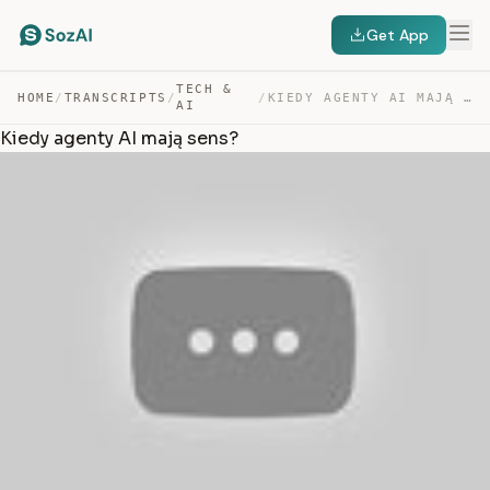
Get App
TECH &
HOME
/
TRANSCRIPTS
/
/
KIEDY AGENTY AI MAJĄ SENS? — TRANSCRIPT
AI
Kiedy agenty AI mają sens?