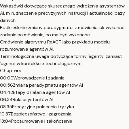
Wskazówki dotyczące skutecznego wdrożenia asystentów
AI, m.in. znaczenie precyzyjnych instrukcji i aktualności bazy
danych.
Podkreślenie zmiany paradygmatu: z mówienia jak wykonać
zadanie na mówienie, co ma być wykonane.
Omówienie algorytmu ReACT jako przykładu modelu
rozumowania agentów AI.
Terminologiczna uwaga dotycząca formy 'agenty' zamiast
'agenci' w kontekście technologicznym.
Chapters
00:00
Wprowadzenie i zadanie
00:56
Zmiana paradygmatu agentów AI
04:42
Etapy działania agentów AI
06:34
Rola asystentów AI
08:35
Precyzyjne polecenia i ryzyka
10:37
Bezpieczeństwo i zagrożenia
18:04
Podsumowanie i zakończenie