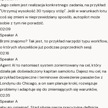
Jego celem jest realizacja konkretnego zadania, na przykład:
"Utrzymuj wysokość 30 tysięcy stóp". Jeśli w warunkach lotu
coś się zmieni w nieprzewidziany sposób, autopilot może
sobie z tym nie poradzić.
02:09
Speaker A
Brzmi znajomo? Tak jest, to przykład narzędzi typu workflow,
o których słyszeliście już podczas poprzednich sesji.
02:16
Speaker A
Agent AI to natomiast system zorientowany na cel, który
działa jak doświadczony kapitan samolotu. Dajesz mu cel, na
przykład bezpieczne i terminowe dowiezienie pasażerów z
Londynu do Chicago, a on sam planuje kroki, rozwiązuje
problemy i adaptuje się do zmieniających się warunków,
02:35
Speaker A
aby go osiągnąć. Stąd płynie nasza precyzyjna definicja.