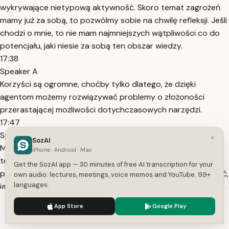
wykrywające nietypową aktywność. Skoro temat zagrożeń
mamy już za sobą, to pozwólmy sobie na chwilę refleksji. Jeśli
chodzi o mnie, to nie mam najmniejszych wątpliwości co do
potencjału, jaki niesie za sobą ten obszar wiedzy.
17:38
Speaker A
Korzyści są ogromne, choćby tylko dlatego, że dzięki
agentom możemy rozwiązywać problemy o złożoności
przerastającej możliwości dotychczasowych narzędzi.
17:47
Speaker A
×
SozAI
Może teraz myślisz sobie: "To dla mnie za trudne, za dużo
iPhone · Android · Mac
tego, to nie mój świat"? Jeśli tak, to niech starsi z was
Get the SozAI app — 30 minutes of free AI transcription for your
przypomną sobie, a młodsi jedynie spróbują sobie wyobrazić,
own audio: lectures, meetings, voice memos and YouTube. 99+
languages.
jak skomplikowane zdawały się być zakupy w internecie
jeszcze kilkanaście lat temu.
We use cookies to enhance your experience.
Privacy Policy
App Store
Google Play
18:04
Accept
Settings
Speaker A