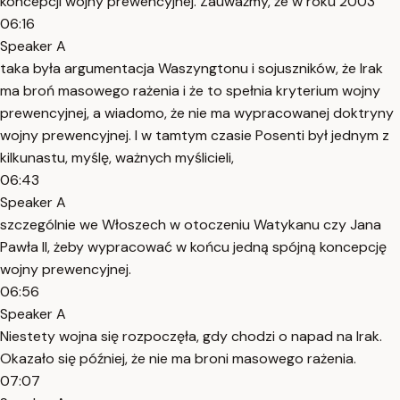
koncepcji wojny prewencyjnej. Zauważmy, że w roku 2003
06:16
Speaker A
taka była argumentacja Waszyngtonu i sojuszników, że Irak
ma broń masowego rażenia i że to spełnia kryterium wojny
prewencyjnej, a wiadomo, że nie ma wypracowanej doktryny
wojny prewencyjnej. I w tamtym czasie Posenti był jednym z
kilkunastu, myślę, ważnych myślicieli,
06:43
Speaker A
szczególnie we Włoszech w otoczeniu Watykanu czy Jana
Pawła II, żeby wypracować w końcu jedną spójną koncepcję
wojny prewencyjnej.
06:56
Speaker A
Niestety wojna się rozpoczęła, gdy chodzi o napad na Irak.
Okazało się później, że nie ma broni masowego rażenia.
07:07