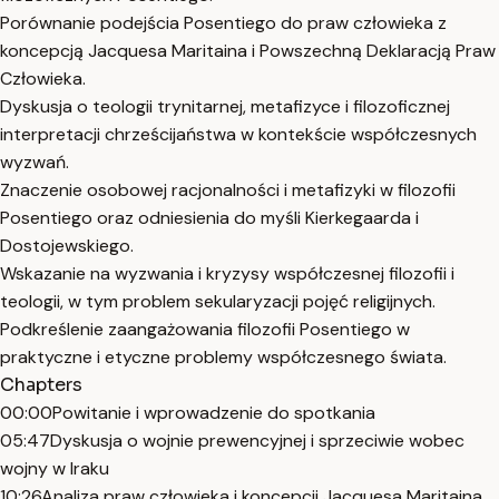
Porównanie podejścia Posentiego do praw człowieka z
koncepcją Jacquesa Maritaina i Powszechną Deklaracją Praw
Człowieka.
Dyskusja o teologii trynitarnej, metafizyce i filozoficznej
interpretacji chrześcijaństwa w kontekście współczesnych
wyzwań.
Znaczenie osobowej racjonalności i metafizyki w filozofii
Posentiego oraz odniesienia do myśli Kierkegaarda i
Dostojewskiego.
Wskazanie na wyzwania i kryzysy współczesnej filozofii i
teologii, w tym problem sekularyzacji pojęć religijnych.
Podkreślenie zaangażowania filozofii Posentiego w
praktyczne i etyczne problemy współczesnego świata.
Chapters
00:00
Powitanie i wprowadzenie do spotkania
05:47
Dyskusja o wojnie prewencyjnej i sprzeciwie wobec
wojny w Iraku
10:26
Analiza praw człowieka i koncepcji Jacquesa Maritaina