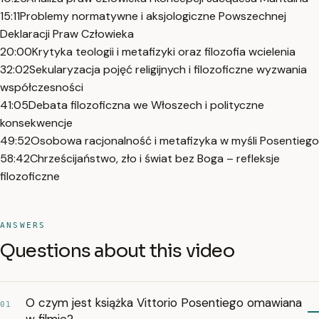
15:11
Problemy normatywne i aksjologiczne Powszechnej
Deklaracji Praw Człowieka
20:00
Krytyka teologii i metafizyki oraz filozofia wcielenia
32:02
Sekularyzacja pojęć religijnych i filozoficzne wyzwania
współczesności
41:05
Debata filozoficzna we Włoszech i polityczne
konsekwencje
49:52
Osobowa racjonalność i metafizyka w myśli Posentiego
58:42
Chrześcijaństwo, zło i świat bez Boga – refleksje
filozoficzne
ANSWERS
Questions about this video
O czym jest książka Vittorio Posentiego omawiana
01