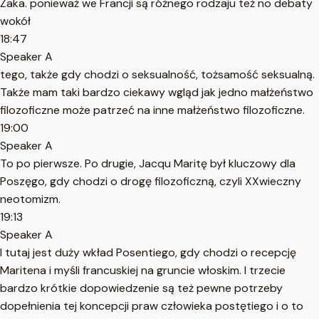
Żaka. ponieważ we Francji są różnego rodzaju też no debaty
wokół
18:47
Speaker A
tego, także gdy chodzi o seksualność, tożsamość seksualną.
Także mam taki bardzo ciekawy wgląd jak jedno małżeństwo
filozoficzne może patrzeć na inne małżeństwo filozoficzne.
19:00
Speaker A
To po pierwsze. Po drugie, Jacqu Maritę był kluczowy dla
Poszęgo, gdy chodzi o drogę filozoficzną, czyli XXwieczny
neotomizm.
19:13
Speaker A
I tutaj jest duży wkład Posentiego, gdy chodzi o recepcję
Maritena i myśli francuskiej na gruncie włoskim. I trzecie
bardzo krótkie dopowiedzenie są też pewne potrzeby
dopełnienia tej koncepcji praw człowieka postętiego i o to