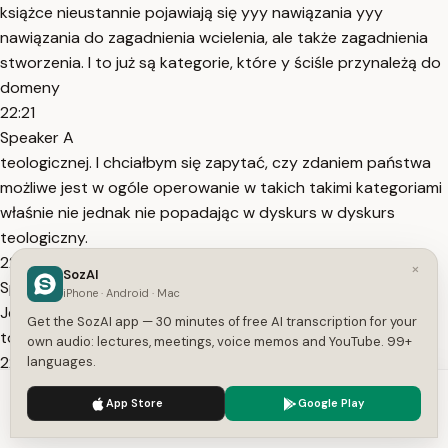
książce nieustannie pojawiają się yyy nawiązania yyy
nawiązania do zagadnienia wcielenia, ale także zagadnienia
stworzenia. I to już są kategorie, które y ściśle przynależą do
domeny
22:21
Speaker A
teologicznej. I chciałbym się zapytać, czy zdaniem państwa
możliwe jest w ogóle operowanie w takich takimi kategoriami
właśnie nie jednak nie popadając w dyskurs w dyskurs
teologiczny.
22:42
×
SozAI
Speaker A
iPhone · Android · Mac
Jestem teologiem, a więc nie zawsze muszę zadawać sobie
Get the SozAI app — 30 minutes of free AI transcription for your
to pytanie, ale to pytanie bardzo mnie interesuje.
own audio: lectures, meetings, voice memos and YouTube. 99+
22:49
languages.
Speaker A
We use cookies to enhance your experience.
Privacy Policy
App Store
Google Play
Także poza tym jestem teologiem, dogmatykiem. Nie wiem
Accept
Settings
czy państwo się nie przestraszyliście trochę tej prezentacji,