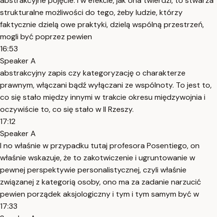
abstrakcyjne pojęcie. I w efekcie, jak ona twierdzi, to stwarza
strukturalne możliwości do tego, żeby ludzie, którzy
faktycznie dzielą owe praktyki, dzielą wspólną przestrzeń,
mogli być poprzez pewien
16:53
Speaker A
abstrakcyjny zapis czy kategoryzację o charakterze
prawnym, włączani bądź wyłączani ze wspólnoty. To jest to,
co się stało między innymi w trakcie okresu międzywojnia i
oczywiście to, co się stało w II Rzeszy.
17:12
Speaker A
I no właśnie w przypadku tutaj profesora Posentiego, on
właśnie wskazuje, że to zakotwiczenie i ugruntowanie w
pewnej perspektywie personalistycznej, czyli właśnie
związanej z kategorią osoby, ono ma za zadanie narzucić
pewien porządek aksjologiczny i tym i tym samym być w
17:33