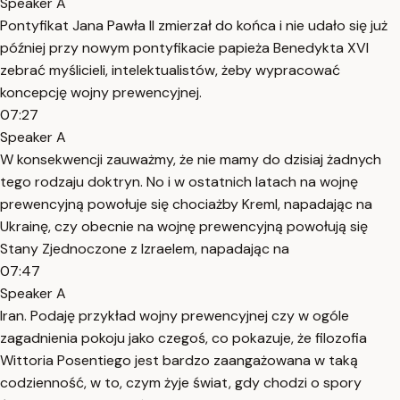
Speaker A
Pontyfikat Jana Pawła II zmierzał do końca i nie udało się już
później przy nowym pontyfikacie papieża Benedykta XVI
zebrać myślicieli, intelektualistów, żeby wypracować
koncepcję wojny prewencyjnej.
07:27
Speaker A
W konsekwencji zauważmy, że nie mamy do dzisiaj żadnych
tego rodzaju doktryn. No i w ostatnich latach na wojnę
prewencyjną powołuje się chociażby Kreml, napadając na
Ukrainę, czy obecnie na wojnę prewencyjną powołują się
Stany Zjednoczone z Izraelem, napadając na
07:47
Speaker A
Iran. Podaję przykład wojny prewencyjnej czy w ogóle
zagadnienia pokoju jako czegoś, co pokazuje, że filozofia
Wittoria Posentiego jest bardzo zaangażowana w taką
codzienność, w to, czym żyje świat, gdy chodzi o spory