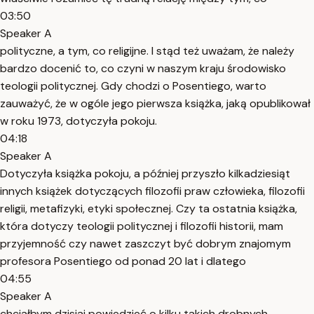
03:50
Speaker A
polityczne, a tym, co religijne. I stąd też uważam, że należy
bardzo docenić to, co czyni w naszym kraju środowisko
teologii politycznej. Gdy chodzi o Posentiego, warto
zauważyć, że w ogóle jego pierwsza książka, jaką opublikował
w roku 1973, dotyczyła pokoju.
04:18
Speaker A
Dotyczyła książka pokoju, a później przyszło kilkadziesiąt
innych książek dotyczących filozofii praw człowieka, filozofii
religii, metafizyki, etyki społecznej. Czy ta ostatnia książka,
która dotyczy teologii politycznej i filozofii historii, mam
przyjemność czy nawet zaszczyt być dobrym znajomym
profesora Posentiego od ponad 20 lat i dlatego
04:55
Speaker A
chciałbym dzisiaj powiedzieć o kilku takich drobnych