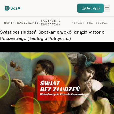
Get App
SCIENCE &
HOME
/
TRANSCRIPTS
/
/
ŚWIAT BEZ ZŁUDZEŃ. SPOTKANIE WOKÓŁ KSIĄŻKI VITTORIO POS… — TRANSCRIPT
EDUCATION
Świat bez złudzeń. Spotkanie wokół książki Vittorio
Possentiego (Teologia Polityczna)