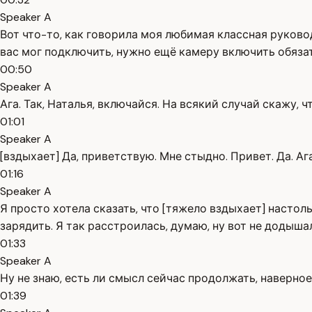
Speaker A
Вот что-то, как говорила моя любимая классная руководи
вас мог подключить, нужно ещё камеру включить обяза
00:50
Speaker A
Ага. Так, Наталья, включайся. На всякий случай скажу, 
01:01
Speaker A
[вздыхает] Да, приветствую. Мне стыдно. Привет. Да. 
01:16
Speaker A
Я просто хотела сказать, что [тяжело вздыхает] настоль
зарядить. Я так расстроилась, думаю, ну вот не додыша
01:33
Speaker A
Ну не знаю, есть ли смысл сейчас продолжать, наверное, 
01:39