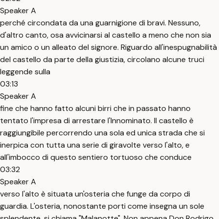
Speaker A
perché circondata da una guarnigione di bravi. Nessuno,
d'altro canto, osa avvicinarsi al castello a meno che non sia
un amico o un alleato del signore. Riguardo all'inespugnabilità
del castello da parte della giustizia, circolano alcune truci
leggende sulla
03:13
Speaker A
fine che hanno fatto alcuni birri che in passato hanno
tentato l'impresa di arrestare l'Innominato. Il castello è
raggiungibile percorrendo una sola ed unica strada che si
inerpica con tutta una serie di giravolte verso l'alto, e
all'imbocco di questo sentiero tortuoso che conduce
03:32
Speaker A
verso l'alto è situata un'osteria che funge da corpo di
guardia. L'osteria, nonostante porti come insegna un sole
splendente, si chiama "Malanotte". Non appena Don Rodrigo