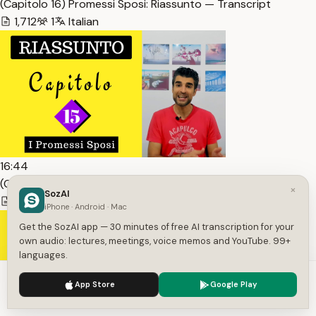
(Capitolo 16) Promessi Sposi: Riassunto — Transcript
1,712
1
Italian
16:44
(Capitolo 15) Promessi Sposi: Riassunto — Transcript
×
SozAI
1,598
1
Italian
iPhone · Android · Mac
Get the SozAI app — 30 minutes of free AI transcription for your
own audio: lectures, meetings, voice memos and YouTube. 99+
languages.
We use cookies to enhance your experience.
Privacy Policy
App Store
Google Play
Accept
Settings