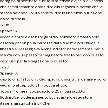
coraggio di nominato si irrita si stizzisce e dice alla vecchia
che semplicemente dovrà dire alla ragazza le parole che lei
stessa avrebbe voluto sentirsi dire in una simile situazione
dopo di che la
17:08
Speaker A
vecchia corre a eseguire gli ordini nominato rimasto solo
osserva per un po la carrozza dalla finestra poi chiude la
finestra e passeggiava anche indietro nervosamente per la
stanza con un passo da viaggiatore frettoloso con questo
concluso per la spiegazione di questo
17:28
Speaker A
capitolo ho fatto un video specifico iscriviti al canale e noi ci
vediamo al capitolo 21 in bocca al lupo
Topics:
Promessi Sposi
capitolo 20
Innominato
Don
Rodrigo
Gertrude
rapimento Lucia
castello
letteratura
italiana
riassunto
Patrick Cherif