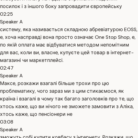
посилок і з іншого боку запровадити європейську
02:25
Speaker A
систему, яка називається складною абревіатурою EOSS,
е, хоча насправді вона просто означає One Stop Shop, е,
по якій оплата має відбуватися методом непомітним
для вас, коли ви, власне, купуєте цей товар в інтернет-
магазині чи маркетплейсі.
02:47
Speaker A
Максе, розкажи взагалі більше трохи про цю
проблематику, чого зараз ми з цим стикаємося, як
країна і взагалі в чому так багато заголовків про те, що
хтось каже, що ви нічого не зможете замовити з Аліка,
хтось каже, що пенсіонери не
03:08
Speaker A
зможуть собі купити ковбасу з інтернету. Розкажи, що