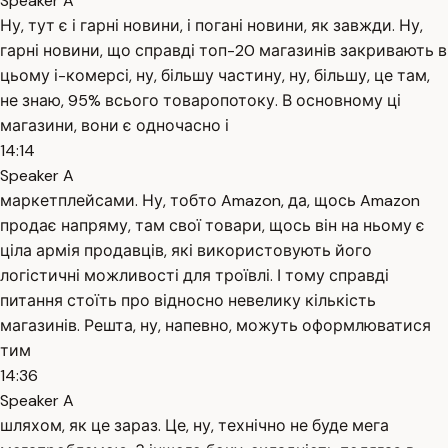
Speaker A
Ну, тут є і гарні новини, і погані новини, як завжди. Ну,
гарні новини, що справді топ-20 магазинів закривають в
цьому і-комерсі, ну, більшу частину, ну, більшу, це там,
не знаю, 95% всього товаропотоку. В основному ці
магазини, вони є одночасно і
14:14
Speaker A
маркетплейсами. Ну, тобто Amazon, да, щось Amazon
продає напряму, там свої товари, щось він на ньому є
ціла армія продавців, які використовують його
логістичні можливості для троївлі. І тому справді
питання стоїть про відносно невелику кількість
магазинів. Решта, ну, напевно, можуть оформлюватися
тим
14:36
Speaker A
шляхом, як це зараз. Це, ну, технічно не буде мега