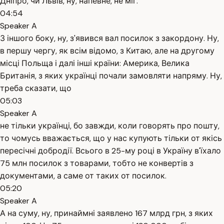
Дніпро, чи Львів, ну, напевне, не міг.
04:54
Speaker A
З іншого боку, ну, з'явився вал посилок з закордону. Ну,
в першу чергу, як всім відомо, з Китаю, але на другому
місці Польща і далі інші країни: Америка, Велика
Британія, з яких українці почали замовляти напряму. Ну,
треба сказати, що
05:03
Speaker A
не тільки українці, бо завжди, коли говорять про пошту,
то чомусь вважається, що у нас купують тільки от якісь
пересічні добродії. Всього в 25-му році в Україну в'їхало
75 млн посилок з товарами, тобто не конвертів з
документами, а саме от таких от посилок.
05:20
Speaker A
А на суму, ну, принаймні заявлено 167 млрд грн, з яких