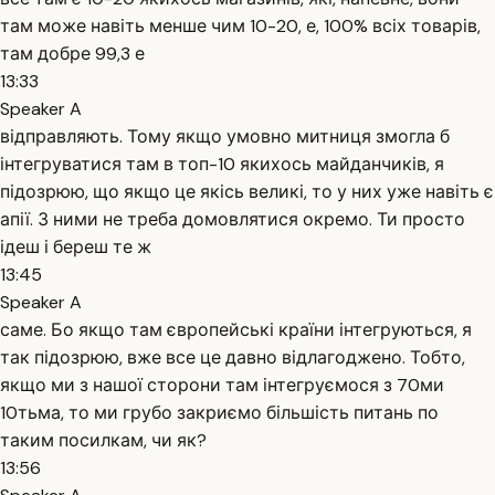
там може навіть менше чим 10-20, е, 100% всіх товарів,
там добре 99,3 е
13:33
Speaker A
відправляють. Тому якщо умовно митниця змогла б
інтегруватися там в топ-10 якихось майданчиків, я
підозрюю, що якщо це якісь великі, то у них уже навіть є
апії. З ними не треба домовлятися окремо. Ти просто
ідеш і береш те ж
13:45
Speaker A
саме. Бо якщо там європейські країни інтегруються, я
так підозрюю, вже все це давно відлагоджено. Тобто,
якщо ми з нашої сторони там інтегруємося з 70ми
10тьма, то ми грубо закриємо більшість питань по
таким посилкам, чи як?
13:56