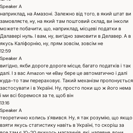
Speaker A
наприклад, на Амазоні. Залежно від того, в який штат ви
замовляєте, ну, на який там поштовий склад, ви інколи
можете побачити, що, наприклад, місцеві податки в
Далавері нуль. І вам, ну, вигідно замовити в Делавер. А в
якусь Каліфорнію, ну, прям зовсім, зовсім не
12:59
Speaker A
вигідно, якби дороге дороге місце, багато податків і так
далі. І з вас Amazon чи eBay бере це автоматично і далі
куда-то там перераховує. Такий механізм пропонується
застосувати і в Україні. Ну, просто поки що ж його нема
і ми всі боремося за те, щоб він
13:16
Speaker A
теоретично колись з'явився. Ну, я так розумію, що якщо
взяти якусь статистику навіть в Україні, то скоріш за
все там є 10-20 якихось магазинів, які, напевне, вони