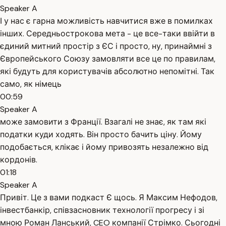
Speaker A
І у нас є гарна можливість навчитися вже в помилках
інших. Середньострокова мета - це все-таки ввійти в
єдиний митний простір з ЄС і просто, ну, принаймні з
Європейського Союзу замовляти все це по правилам,
які будуть для користувачів абсолютно непомітні. Так
само, як німець
00:59
Speaker A
може замовити з Франції. Взагалі не знає, як там які
податки куди ходять. Він просто бачить ціну. Йому
подобається, клікає і йому привозять незалежно від
кордонів.
01:18
Speaker A
Привіт. Це з вами подкаст Є щось. Я Максим Нефодов,
інвестбанкір, співзасновник технології прогресу і зі
мною Роман Ланський, CEO компанії Стрімко. Сьогодні