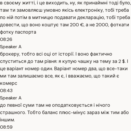
в своєму житті, і це виходить, ну, як принаймні тоді було,
там ти замовляєш умовно якісь електроніку, тобі треба
по ній потім в митницю подавати декларацію, тобі треба
довести, що воно коштує там 200 €, а не 2000, фоткати
фотку паспорта
08:26
Speaker A
брокеру, тобто всі оці от історії. І воно фактично
спуститься до там рівня: я купую чашку на тему за 2 $. І
це варіант номер один. Варіант номер два, що все-таки
ми там залишаємо все, як є, і вважаємо, що такий є
комерс
08:43
Speaker A
до певної суми там не оподатковується і нічого
страшного. Тобто баланс плюс-мінус зараз між тим або
іншим.
08:59