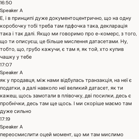
16:50
Speaker A
Е, і в принципі дуже документоцентрично, що на одну
коробочку тобі треба там пдфочка така, декларація
така і так далі. Якщо ми говоримо про е-комерс, з того,
що ти описуєш, це більше мислення датасетами. Ну,
тобто, що, грубо кажучи, є там я, як той, хто купив
чашку у тебе
17:07
Speaker A
як у продавця, між нами відбулась транзакція, на неї є
податки, а далі навколо неї великий датасет, як ти
кажеш, щось замотали в плівочку, дві посилки, десь є
пробнічки, десь там ще щось. І ми скоріше маємо там
дуже сильно
17:19
Speaker A
переосмислити оцей момент, що ми там мислимо