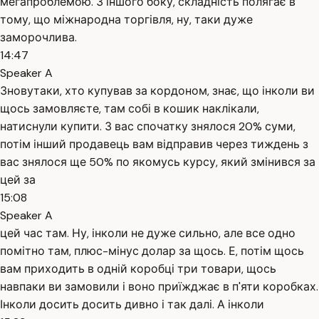
мегапроблемою. З іншого боку, складність полягає в
тому, що міжнародна торгівля, ну, таки дуже
заморочлива.
14:47
Speaker A
Зновутаки, хто купував за кордоном, знає, що інколи ви
щось замовляєте, там собі в кошик наклікали,
натиснули купити. З вас спочатку знялося 20% суми,
потім інший продавець вам відправив через тиждень з
вас знялося ще 50% по якомусь курсу, який змінився за
цей за
15:08
Speaker A
цей час там. Ну, інколи не дуже сильно, але все одно
помітно там, плюс-мінус долар за щось. Е, потім щось
вам приходить в одній коробці три товари, щось
навпаки ви замовили і воно приїжджає в п'яти коробках.
Інколи досить досить дивно і так далі. А інколи