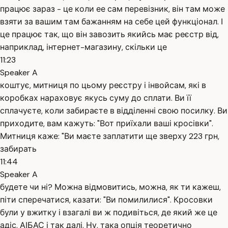
працює зараз - це коли ее сам перевізник, він там може
взяти за вашим там бажанням на себе цей функціонал. І
це працює так, що він завозить якийсь має реєстр від,
наприклад, інтернет-магазину, скільки це
11:23
Speaker A
коштує, митниця по цьому реєстру і інвойсам, які в
коробках нараховує якусь суму до сплати. Ви її
сплачуєте, коли забираєте в відділенні свою посилку. Ви
приходите, вам кажуть: "Вот приїхали ваші кросівки".
Митниця каже: "Ви маєте заплатити ще зверху 223 грн,
забирать
11:44
Speaker A
будете чи ні? Можна відмовитись, можна, як ти кажеш,
піти сперечатися, казати: "Ви помилилися". Кросовки
були у вжитку і взагалі ви ж подивіться, де який же це
адіс, АІБАС і так далі. Ну, така опція теоретично