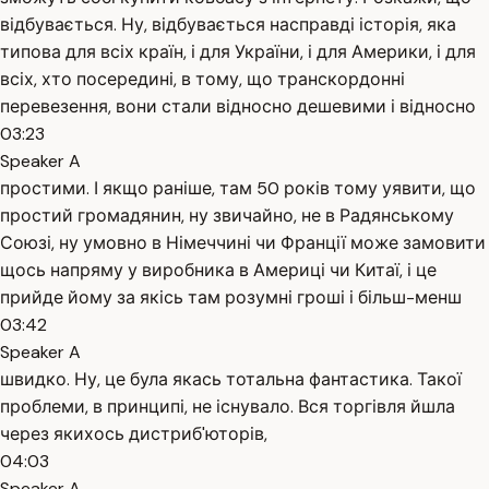
відбувається. Ну, відбувається насправді історія, яка
типова для всіх країн, і для України, і для Америки, і для
всіх, хто посередині, в тому, що транскордонні
перевезення, вони стали відносно дешевими і відносно
03:23
Speaker A
простими. І якщо раніше, там 50 років тому уявити, що
простий громадянин, ну звичайно, не в Радянському
Союзі, ну умовно в Німеччині чи Франції може замовити
щось напряму у виробника в Америці чи Китаї, і це
прийде йому за якісь там розумні гроші і більш-менш
03:42
Speaker A
швидко. Ну, це була якась тотальна фантастика. Такої
проблеми, в принципі, не існувало. Вся торгівля йшла
через якихось дистриб'юторів,
04:03
Speaker A