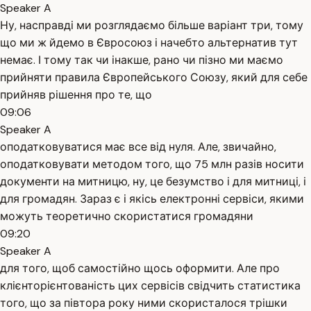
Speaker A
Ну, насправді ми розглядаємо більше варіант три, тому
що ми ж йдемо в Євросоюз і начебто альтернатив тут
немає. І тому так чи інакше, рано чи пізно ми маємо
прийняти правила Європейського Союзу, який для себе
прийняв рішення про те, що
09:06
Speaker A
оподатковуватися має все від нуля. Але, звичайно,
оподатковувати методом того, що 75 млн разів носити
документи на митницю, ну, це безумство і для митниці, і
для громадян. Зараз є і якісь електронні сервіси, якими
можуть теоретично скористатися громадяни
09:20
Speaker A
для того, щоб самостійно щось оформити. Але про
клієнторієнтованість цих сервісів свідчить статистика
того, що за півтора року ними скористалося трішки