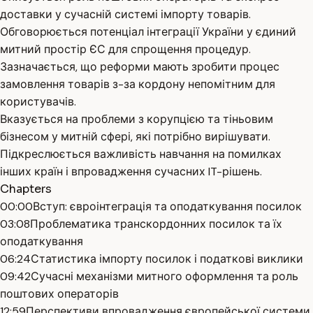
доставки у сучасній системі імпорту товарів.
Обговорюється потенціал інтеграції України у єдиний
митний простір ЄС для спрощення процедур.
Зазначається, що реформи мають зробити процес
замовлення товарів з-за кордону непомітним для
користувачів.
Вказується на проблеми з корупцією та тіньовим
бізнесом у митній сфері, які потрібно вирішувати.
Підкреслюється важливість навчання на помилках
інших країн і впровадження сучасних IT-рішень.
Chapters
00:00
Вступ: євроінтеграція та оподаткування посилок
03:08
Проблематика транскордонних посилок та їх
оподаткування
06:24
Статистика імпорту посилок і податкові виклики
09:42
Сучасні механізми митного оформлення та роль
поштових операторів
12:59
Перспективи впровадження європейської системи