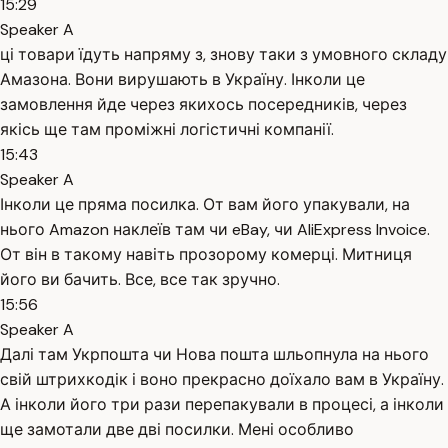
15:29
Speaker A
ці товари їдуть напряму з, знову таки з умовного складу
Амазона. Вони вирушають в Україну. Інколи це
замовлення йде через якихось посередників, через
якісь ще там проміжні логістичні компанії.
15:43
Speaker A
Інколи це пряма посилка. От вам його упакували, на
нього Amazon наклеїв там чи eBay, чи AliExpress Invoice.
От він в такому навіть прозорому комерці. Митниця
його ви бачить. Все, все так зручно.
15:56
Speaker A
Далі там Укрпошта чи Нова пошта шльопнула на нього
свій штрихкодік і воно прекрасно доїхало вам в Україну.
А інколи його три рази перепакували в процесі, а інколи
ще замотали две дві посилки. Мені особливо