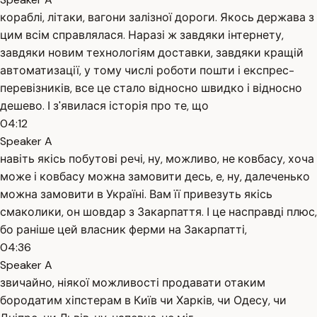
кораблі, літаки, вагони залізної дороги. Якось держава з
цим всім справлялася. Наразі ж завдяки інтернету,
завдяки новим технологіям доставки, завдяки кращій
автоматизації, у тому числі роботи пошти і експрес-
перевізників, все це стало відносно швидко і відносно
дешево. І з'явилася історія про те, що
04:12
Speaker A
навіть якісь побутові речі, ну, можливо, не ковбасу, хоча
може і ковбасу можна замовити десь, е, ну, далеченько
можна замовити в Україні. Вам її привезуть якісь
смаколики, он шовдар з Закарпаття. І це насправді плюс,
бо раніше цей власник ферми на Закарпатті,
04:36
Speaker A
звичайно, ніякої можливості продавати отаким
бородатим хіпстерам в Київ чи Харків, чи Одесу, чи