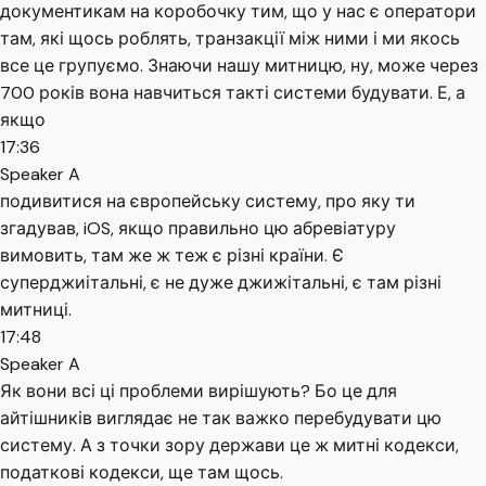
документикам на коробочку тим, що у нас є оператори
там, які щось роблять, транзакції між ними і ми якось
все це групуємо. Знаючи нашу митницю, ну, може через
700 років вона навчиться такті системи будувати. Е, а
якщо
17:36
Speaker A
подивитися на європейську систему, про яку ти
згадував, iOS, якщо правильно цю абревіатуру
вимовить, там же ж теж є різні країни. Є
суперджиітальні, є не дуже джижітальні, є там різні
митниці.
17:48
Speaker A
Як вони всі ці проблеми вирішують? Бо це для
айтішників виглядає не так важко перебудувати цю
систему. А з точки зору держави це ж митні кодекси,
податкові кодекси, ще там щось.