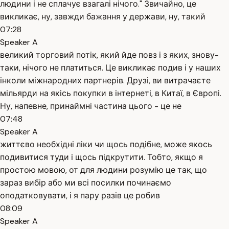
людини і не сплачує взагалі нічого." Звичайно, це
викликає, ну, завжди бажання у держави, ну, такий
07:28
Speaker A
великий торговий потік, який йде повз і з яких, знову-
таки, нічого не платиться. Це викликає подив і у наших
інколи міжнародних партнерів. Друзі, ви витрачаєте
мільярди на якісь покупки в інтернеті, в Китаї, в Європі.
Ну, напевне, принаймні частина цього - це не
07:48
Speaker A
життєво необхідні ліки чи щось подібне, може якось
подивитися туди і щось підкрутити. Тобто, якщо я
простою мовою, от для людини розумію це так, що
зараз вибір або ми всі посилки починаємо
оподатковувати, і я пару разів це робив
08:09
Speaker A