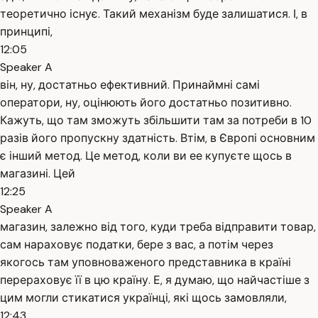
теоретично існує. Такий механізм буде залишатися. І, в
принципі,
12:05
Speaker A
він, ну, достатньо ефективний. Принаймні самі
оператори, ну, оцінюють його достатньо позитивно.
Кажуть, що там зможуть збільшити там за потреби в 10
разів його пропускну здатність. Втім, в Європі основним
є інший метод. Це метод, коли ви ее купуєте щось в
магазині. Цей
12:25
Speaker A
магазин, залежно від того, куди треба відправити товар,
сам нараховує податки, бере з вас, а потім через
якогось там уповноваженого представника в країні
перераховує її в цю країну. Е, я думаю, що найчастіше з
цим могли стикатися українці, які щось замовляли,
12:43