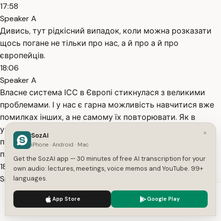
17:58
Speaker A
Дивись, тут рідкісний випадок, коли можна розказати
щось погане не тільки про нас, а й про а й про
європейців.
18:06
Speaker A
Власне система ІСС в Європі стикнулася з великими
проблемами. І у нас є гарна можливість навчитися вже
помилках інших, а не самому їх повторювати. Як в
уявленні добрих добрих і, е, щедрих європейців має
×
SozAI
працювати ця система? От ви інтернет-магазин
iPhone · Android · Mac
працюєте, наприклад, в
Get the SozAI app — 30 minutes of free AI transcription for your
18:32
own audio: lectures, meetings, voice memos and YouTube. 99+
Speaker A
languages.
Китаї, ви призначили собі якогось там посередника, ТОВ
We use cookies to enhance your experience.
Privacy Policy
App Store
Google Play
посередник в Німеччині, який технічно подає за вас
Accept
Settings
документи, спілкується з митницею, там якісь ставить