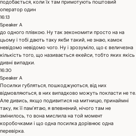
подобається, коли їх там примотують поштовий
оператор один
16:13
Speaker A
до одного плівкою. Ну так зекономити просто на на
цьому і тобі дають таку якби такий, не знаю, камок
невідомо невідомо чого. Ну і зрозуміло, що є величезна
кількість того, що називається екейси, тобто яких якісь
дивні випадки.
16:30
Speaker A
Посилки губляться, пошкоджуються, від них
відмовляються, в них випадково можуть покласти не те.
Але дивись, якщо подивитися на митницю, принаймні
таку, як її пам'ятаю, я впевнений, нічого там не
змінилось, то вона мислила на той момент
коробочками і що одна посилка дорівнює одна
перевірка.