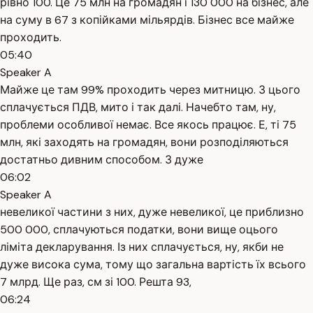
рівно 100. Це 75 млн на громадян і 130 000 на бізнес, але
на суму в 67 з копійками мільярдів. Бізнес все майже
проходить.
05:40
Speaker A
Майже це там 99% проходить через митницю. З цього
сплачується ПДВ, мито і так далі. Начебто там, ну,
проблеми особливої немає. Все якось працює. Е, ті 75
млн, які заходять на громадян, вони розподіляються
достатньо дивним способом. З дуже
06:02
Speaker A
невеликої частини з них, дуже невеликої, це приблизно
500 000, сплачуються податки, вони вище оцього
ліміта декларування. Із них сплачується, ну, якби не
дуже висока сума, тому що загальна вартість їх всього
7 млрд. Ще раз, см зі 100. Решта 93,
06:24