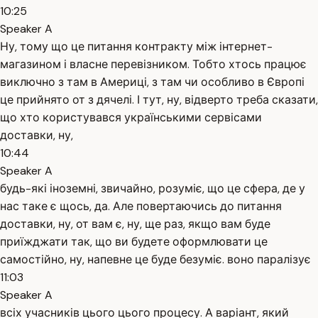
10:25
Speaker A
Ну, тому що це питання контракту між інтернет-
магазином і власне перевізником. Тобто хтось працює
виключно з там в Америці, з там чи особливо в Європі
це прийнято от з дячелі. І тут, ну, відверто треба сказати,
що хто користувався українськими сервісами
доставки, ну,
10:44
Speaker A
будь-які іноземні, звичайно, розуміє, що це сфера, де у
нас таке є щось, да. Але повертаючись до питання
доставки, ну, от вам є, ну, ще раз, якщо вам буде
приїжджати так, що ви будете оформлювати це
самостійно, ну, напевне це буде безуміє. воно паралізує
11:03
Speaker A
всіх учасників цього цього процесу. А варіант, який