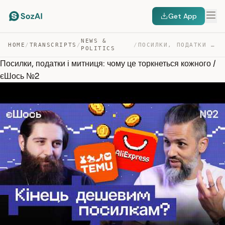
Get App
NEWS &
HOME
/
TRANSCRIPTS
/
/
ПОСИЛКИ, ПОДАТКИ І МИТНИЦЯ: ЧОМУ ЦЕ ТОРКНЕТЬСЯ КОЖНОГО … — TRANSCRIPT
POLITICS
Посилки, податки і митниця: чому це торкнеться кожного /
єШось №2