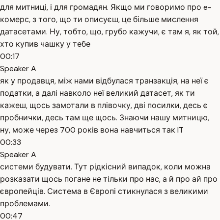
для митниці, і для громадян. Якщо ми говоримо про e-
комерс, з того, що ти описуєш, це більше мислення
датасетами. Ну, тобто, що, грубо кажучи, є там я, як той,
хто купив чашку у тебе
00:17
Speaker A
як у продавця, між нами відбулася транзакція, на неї є
податки, а далі навколо неї великий датасет, як ти
кажеш, щось замотали в плівочку, дві посилки, десь є
пробнички, десь там ще щось. Знаючи нашу митницю,
ну, може через 700 років вона навчиться так IT
00:33
Speaker A
системи будувати. Тут рідкісний випадок, коли можна
розказати щось погане не тільки про нас, а й про ай про
європейців. Система в Європі стикнулася з великими
проблемами.
00:47