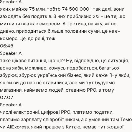
Speaker A
яких майже 75 млн, тобто 74 500 000 і так далі, вони
заходять без податків. З них приблизно 2/3 - це те, що
митниця вважає ємерсом. А третина, на яку, як не
дивно, приходиться більше половини суми, це не є-
комерс. Це, до речі, теж
06:45
Speaker A
таке цікаве питання, що це? Ну, відповідно, ця ситуація,
вона якби, можливо, комусь подобається, багатьох
збурює, збурює український бізнес, який каже: "Ну якби,
як би ви до нас не ставилися, але ми тут будуємо
магазини, наймаємо людей, ставимо РРО, в тому
07:07
Speaker A
числі електронні, цифрові РРО, платимо податки,
платимо зарплату співробітникам, а є умовний там Темо
чи AliExpress, який працює з Китаю, немає тут жодної