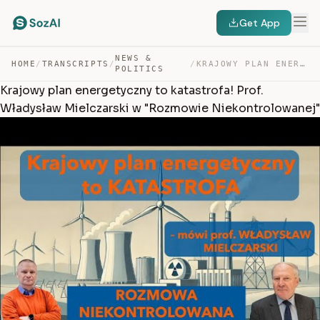
Get App
NEWS &
HOME
/
TRANSCRIPTS
/
/
KRAJOWY PLAN ENERGETYCZNY TO KATASTROFA! PROF. WŁADYSŁA… — TRANSCRIPT
POLITICS
Krajowy plan energetyczny to katastrofa! Prof.
Władysław Mielczarski w "Rozmowie Niekontrolowanej"