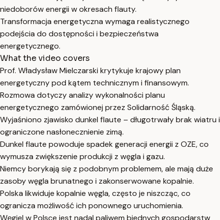
niedoborów energii w okresach flauty.
Transformacja energetyczna wymaga realistycznego
podejścia do dostępności i bezpieczeństwa
energetycznego.
What the video covers
Prof. Władysław Mielczarski krytykuje krajowy plan
energetyczny pod kątem technicznym i finansowym.
Rozmowa dotyczy analizy wykonalności planu
energetycznego zamówionej przez Solidarność Śląską.
Wyjaśniono zjawisko dunkel flaute – długotrwały brak wiatru i
ograniczone nasłonecznienie zimą.
Dunkel flaute powoduje spadek generacji energii z OZE, co
wymusza zwiększenie produkcji z węgla i gazu.
Niemcy borykają się z podobnym problemem, ale mają duże
zasoby węgla brunatnego i zakonserwowane kopalnie.
Polska likwiduje kopalnie węgla, często je niszcząc, co
ogranicza możliwość ich ponownego uruchomienia.
Węgiel w Polsce jest nadal paliwem biednych gospodarstw