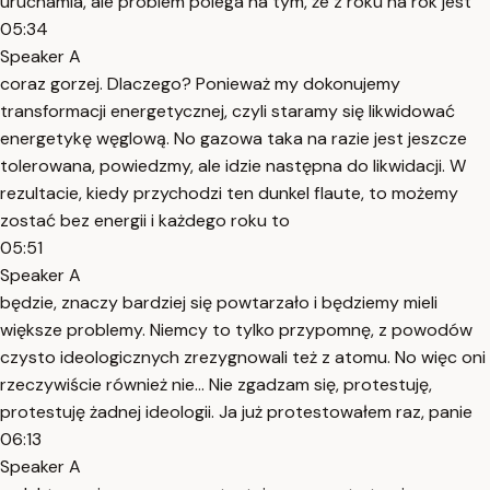
uruchamia, ale problem polega na tym, że z roku na rok jest
05:34
Speaker A
coraz gorzej. Dlaczego? Ponieważ my dokonujemy
transformacji energetycznej, czyli staramy się likwidować
energetykę węglową. No gazowa taka na razie jest jeszcze
tolerowana, powiedzmy, ale idzie następna do likwidacji. W
rezultacie, kiedy przychodzi ten dunkel flaute, to możemy
zostać bez energii i każdego roku to
05:51
Speaker A
będzie, znaczy bardziej się powtarzało i będziemy mieli
większe problemy. Niemcy to tylko przypomnę, z powodów
czysto ideologicznych zrezygnowali też z atomu. No więc oni
rzeczywiście również nie... Nie zgadzam się, protestuję,
protestuję żadnej ideologii. Ja już protestowałem raz, panie
06:13
Speaker A