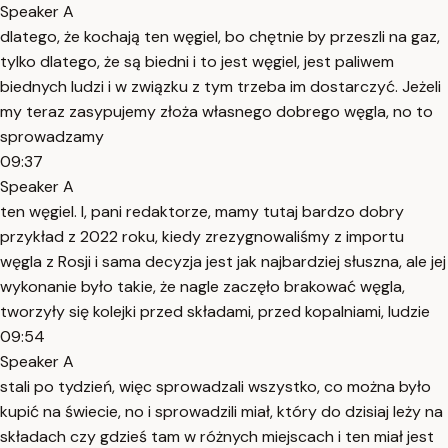
Speaker A
dlatego, że kochają ten węgiel, bo chętnie by przeszli na gaz,
tylko dlatego, że są biedni i to jest węgiel, jest paliwem
biednych ludzi i w związku z tym trzeba im dostarczyć. Jeżeli
my teraz zasypujemy złoża własnego dobrego węgla, no to
sprowadzamy
09:37
Speaker A
ten węgiel. I, pani redaktorze, mamy tutaj bardzo dobry
przykład z 2022 roku, kiedy zrezygnowaliśmy z importu
węgla z Rosji i sama decyzja jest jak najbardziej słuszna, ale jej
wykonanie było takie, że nagle zaczęło brakować węgla,
tworzyły się kolejki przed składami, przed kopalniami, ludzie
09:54
Speaker A
stali po tydzień, więc sprowadzali wszystko, co można było
kupić na świecie, no i sprowadzili miał, który do dzisiaj leży na
składach czy gdzieś tam w różnych miejscach i ten miał jest