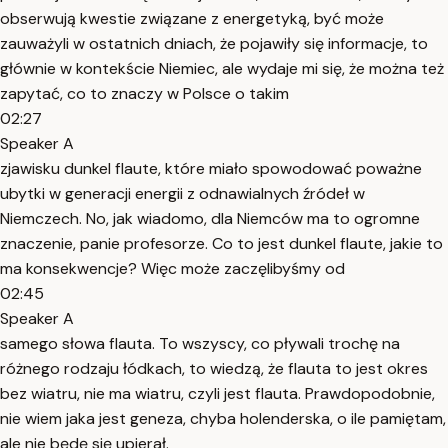
obserwują kwestie związane z energetyką, być może
zauważyli w ostatnich dniach, że pojawiły się informacje, to
głównie w kontekście Niemiec, ale wydaje mi się, że można też
zapytać, co to znaczy w Polsce o takim
02:27
Speaker A
zjawisku dunkel flaute, które miało spowodować poważne
ubytki w generacji energii z odnawialnych źródeł w
Niemczech. No, jak wiadomo, dla Niemców ma to ogromne
znaczenie, panie profesorze. Co to jest dunkel flaute, jakie to
ma konsekwencje? Więc może zaczęlibyśmy od
02:45
Speaker A
samego słowa flauta. To wszyscy, co pływali trochę na
różnego rodzaju łódkach, to wiedzą, że flauta to jest okres
bez wiatru, nie ma wiatru, czyli jest flauta. Prawdopodobnie,
nie wiem jaka jest geneza, chyba holenderska, o ile pamiętam,
ale nie będę się upierał.