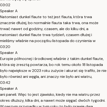
03:02
Speaker A
Natomiast dunkel flaute to też jest flauta, która trwa
znacznie dłużej, bo normalnie flauta taka trwa, ona może
trwać nawet od godziny, czasem, ale do kilku dni, a
natomiast dunkel flaute trwa tydzień, czasem dłużej i
mieliśmy właśnie na początku listopada do czynienia w
03:20
Speaker A
Europie północnej i środkowej właśnie z takim dunkel flaute,
która się zresztą powtarza, bo rok temu około 18 listopada
było największe w 2023 roku zużycie i akurat się trafiło, że nie
było również ani węgla, ani znaczy nie było ani wiatru,
03:42
Speaker A
ani paneli. Więc to jest zjawisko, kiedy nie ma wiatru przez
okres dłuższy, kilka dni, a nawet może sięgać dwóch tygodni.
W naszym przypadku w tym roku to było prawie dwa