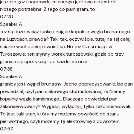
jeszcze gaz i naprawdę im energia jądrowa nie jest do
niczego potrzebna. Z tego co pamiętam, to
07:20
Speaker A
też są duże, wciąż funkcjonujące kopalnie węgla brunatnego
na Łużycach, prawda? Tak, tak, oczywiście, tutaj na tej całej
ścianie wschodniej również są. No też Czesi mają i w
Turoszowie, ten słynny worek turoszowski, gdzie po trzy
granice się spotykają i po każdej stronie
07:38
Speaker A
granicy jest węgiel brunatny. Jedno doprecyzowanie, bo pan
powiedział, użył pan ciekawego sformułowania, że Niemcy
kopalnię węgla kamiennego... Dlaczego powiedział pan
zakonserwowany? Wygasili, wyłączyli, tylko zakonserwowali.
To jest taki stan, który my możemy powrócić do stanu
pierwotnego, czyli możemy tę elektrownię z powrotem
07:57