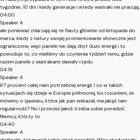
tygodnie, 10 dni i kiedy generacje i wtedy wiatraki nie pracują,
04:00
Speaker A
ale ponieważ zdarzają się te flauty głównie od listopada do
marca, kiedy z natury swojej promieniowanie słoneczne jest
ograniczone, więc panele nie dają zbyt dużo energii i to
powoduje to, co mieliśmy do czynienia tydzień temu, gdzie
razem panele z wiatrakami dawały rzędu
04:19
Speaker A
67 procent całej nam potrzebnej energii. I co w takich
sytuacjach się dzieje w Europie północnej, bo rozumiem, że
mówimy o zjawisku, które jak pan wskazał, ma jakąś tam
regularność? No i przecież jakoś trzeba sobie poradzić.
Niemcy, którzy to
04:40
Speaker A
dotknęło, też musieli sobie jakoś poradzić. Więc skąd wtedy