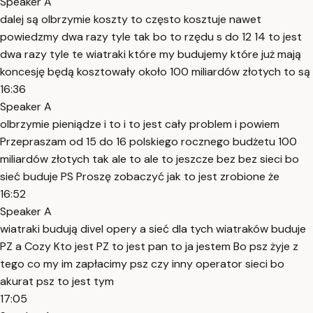
Speaker A
dalej są olbrzymie koszty to często kosztuje nawet
powiedzmy dwa razy tyle tak bo to rzędu s do 12 14 to jest
dwa razy tyle te wiatraki które my budujemy które już mają
koncesję będą kosztowały około 100 miliardów złotych to są
16:36
Speaker A
olbrzymie pieniądze i to i to jest cały problem i powiem
Przepraszam od 15 do 16 polskiego rocznego budżetu 100
miliardów złotych tak ale to ale to jeszcze bez bez sieci bo
sieć buduje PS Proszę zobaczyć jak to jest zrobione że
16:52
Speaker A
wiatraki budują divel opery a sieć dla tych wiatraków buduje
PZ a Cozy Kto jest PZ to jest pan to ja jestem Bo psz żyje z
tego co my im zapłacimy psz czy inny operator sieci bo
akurat psz to jest tym
17:05