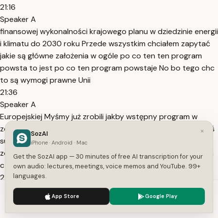
21:16
Speaker A
finansowej wykonalności krajowego planu w dziedzinie energii
i klimatu do 2030 roku Przede wszystkim chciałem zapytać
jakie są główne założenia w ogóle po co ten ten program
powsta to jest po co ten program powstaje No bo tego chc
to są wymogi prawne Unii
21:36
Speaker A
Europejskiej Myśmy już zrobili jakby wstępny program w
zeszłym roku myśmy wysłali go do komisji komisja tam Jakieś
×
SozAI
sugestie nam dała a teraz to jest aktualizacja Proszę
iPhone · Android · Mac
zobaczyć że przed tytułem tego programu jest takie małe a
Get the SozAI app — 30 minutes of free AI transcription for your
czyli aktualizacja Jaki jest główny cel
own audio: lectures, meetings, voice memos and YouTube. 99+
languages.
21:52
Speaker A
We use cookies to enhance your experience.
Privacy Policy
App Store
Google Play
tego programu no główny cel tego programu jest
Accept
Settings
dekarbonizacja i wprowadzenie źródeł odnawialnych i ten