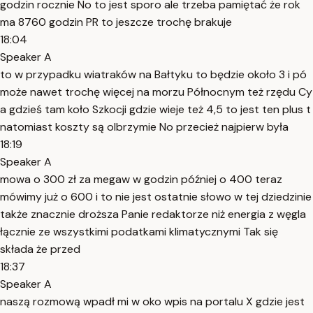
godzin rocznie No to jest sporo ale trzeba pamiętać że rok
ma 8760 godzin PR to jeszcze trochę brakuje
18:04
Speaker A
to w przypadku wiatraków na Bałtyku to będzie około 3 i pó
może nawet trochę więcej na morzu Północnym też rzędu Cy
a gdzieś tam koło Szkocji gdzie wieje też 4,5 to jest ten plus t
natomiast koszty są olbrzymie No przecież najpierw była
18:19
Speaker A
mowa o 300 zł za megaw w godzin później o 400 teraz
mówimy już o 600 i to nie jest ostatnie słowo w tej dziedzinie
także znacznie droższa Panie redaktorze niż energia z węgla
łącznie ze wszystkimi podatkami klimatycznymi Tak się
składa że przed
18:37
Speaker A
naszą rozmową wpadł mi w oko wpis na portalu X gdzie jest