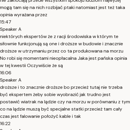
nie zakłócają przede wszystkim spokoju ludziom najwyżej
mogą tam się na nich rozbijać ptaki natomiast jest też taka
opinia wyrażana przez
15:47
Speaker A
niektórych ekspertów że z racji środowiska w którym te
siłownie funkcjonują są one i droższe w budowie i znacznie
droższe w utrzymaniu przez co ta produkowana na morzu
No robi się momentami nieopłacalna Jaka jest pańska opinia
w tej kwestii Oczywiście że są
16:06
Speaker A
droższe i to znacznie droższe bo przecież tutaj nie trzeba
być ekspertem żeby sobie wyobrazić jak trudno jest
postawić wiatrak na lądzie czy na morzu w porównaniu z tym
co na lądzie muszą być specjalne statki przecież tam cały
czas jest falowanie położyć kable i tak
16:22