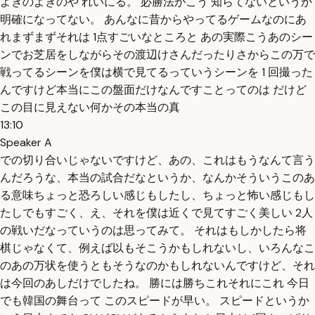
よぎのよぎのや れいにる。 必勝法がこう 知らてないというか
明確になってない。 あんなに昔からやってるゲームなのにあ
れまずまずそれは 1点すごいなところと あの実際こうあのシー
ンでお芝居をしながらその渡辺けさんだったりさからこの万で
戦ってるシーンを僕は横で見てるっていうシーンを 1 回撮った
んですけど本当にこの盤面だけなんですことってのは だけど
この目に見えない何かその本当の真
13:10
Speaker A
での切り合いじゃないですけど、あの、これはもうなんて言う
んだろうな、本当の試合だなというか、なんかそういうこのあ
る意味ちょっと恐ろしい感じもしたし、ちょっと怖い感じもし
たしでもすごく、え、それを僕は近くで見てすごく美しい 2人
の戦いだなっていうのは思ってみて。 それはもしかしたら将
棋じゃなくて、例えば以もそこうかもしれないし、いろんなこ
のあの万状を使うともそうなのかもしれないんですけど、それ
は今回のあしだけでしたね。 勝には勝ちこれそれにこれ 今日
でも韓国の舞台って このスピードが早い。 スピードというか