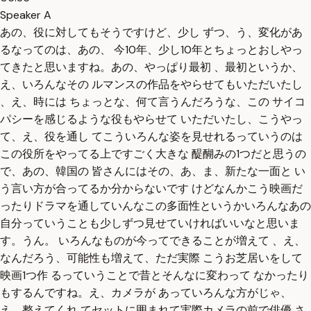
Speaker A
あの、役に対してもそうですけど、少し ずつ、う、変化があ
るなってのは、あの、 今10年、少し10年とちょっとおしやっ
てきたと思いますね。あの、やっぱり最初 、最初というか、
え、いろんなその ルマンスの作品をやらせてもいただいたし
、え、時には ちょっとな、何て言うんだろうな、この サイコ
パシーを感じるような役もやらせて いただいたし、こうやっ
て、え、役を通し てこういろんな姿を見せれるっていうのは
この役所をやってる上ですごく大きな 醍醐みの1つだと思うの
で、あの、韓国の 皆さんにはその、あ、ま、新たな一面と い
う言い方が合ってるか分からないです けどなんかこう映画だ
ったりドラマを通していんなこの多面性というかいろんなあの
自分っていうことも少しずつ見せていければいいなと思いま
す。うん。 いろんなものが今ってできることが増えて 、え、
なんだろう、可能性も増えて、ただ実際 こうお芝居いをして
映画1つ作 るっていうことで昔とそんなに変わって なかったり
もするんですね。え、カメラが あっていろんな方がじゃ、
え、整えてくれ てセットに囲まれて実際カメラの前で俳優 さ