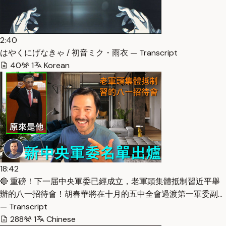
2:40
はやくにげなきゃ / 初音ミク・雨衣 — Transcript
40
1
Korean
18:42
🔴 重磅！下一届中央軍委已經成立，老軍頭集體抵制習近平舉
辦的八一招待會！胡春華將在十月的五中全會過渡第一軍委副…
— Transcript
288
1
Chinese