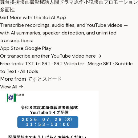
舞台挨拶
映画撮影秘話
人間ドラマ
原作小説
映画プロモーション
多面性
Get More with the SozAI App
Transcribe recordings, audio files, and YouTube videos —
with AI summaries, speaker detection, and unlimited
transcriptions.
App Store
Google Play
Or transcribe another YouTube video here →
Free tools:
TXT to SRT
·
SRT Validator
·
Merge SRT
·
Subtitle
to Text
·
All tools
More from てすとスピード
View All