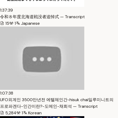
1:37:39
令和８年度北海道戦没者追悼式 — Transcript
15
1
Japanese
1:07:38
UFO외계인 3500만년전 에텔체인간-hisuk chai일루미니트의
프로파겐다-인간이란?-도메인-채희석 — Transcript
5,284
1
Korean