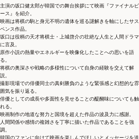
主演の坂口健太郎が韓国での舞台挨拶にて映画『ファイナルピ
ース』を紹介。
映画は将棋の駒と身元不明の遺体を巡る謎解きを軸にしたサス
ペンス作品。
坂口は役柄の天才将棋士・上城啓介の壮絶な人生と人間ドラマ
に言及。
原作小説の熱量やエネルギーを映像化したことへの思いを語
る。
将棋の奥深さや戦略の多様性について自身の経験を交えて解
説。
撮影現場での俳優同士の真剣勝負のような緊張感と幻想的な雰
囲気を振り返る。
俳優としての成長や多面性を見せることの醍醐味についても触
れる。
映画制作の地道な努力と国境を超えた作品の波及力に感謝。
人間関係や感情の複雑さを丁寧に描いた作品であることを強
調。
韓国のファンに向けて映画を楽しんでほしいとメッセージを送