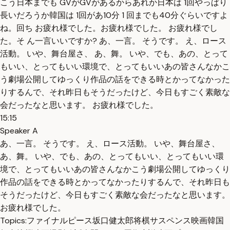
こう日本までも GVがGVがあるからあれか日本は 1回やっぱり
長いだろうか韓国は 1回があ10分 1 回までも40分ぐらいですよ
ね。回ち お疲れ様でした。お疲れ様でした。 お疲れ様でし
た。そ ん一言いいですか? あ、一言。 そうです。 え、ロース
活動。 いや、舞台屋さ、 あ、舞。 いや、でも、あの、とって
もいい、とってもいい環境で、とってもいいあの皆さんなかこ
う劇場公開してゆっくり作品の話をできる時とかってなかった
りするんで、それ昨日もそうだったけど、今日もすごく素敵な
会だったなと思います。 お疲れ様でした。
15:15
Speaker A
あ、一言。 そうです。 え、ロース活動。 いや、舞台屋さ、
あ、舞。 いや、でも、あの、とってもいい、とってもいい環
境で、とってもいいあの皆さんなかこう劇場公開してゆっくり
作品の話をできる時とかってなかったりするんで、それ昨日も
そうだったけど、今日もすごく素敵な会だったなと思います。
お疲れ様でした。
Topics:
ファイナルピース
坂口健太郎
将棋
サスペンス映画
韓国