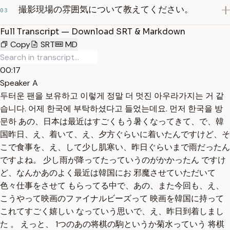
撮影現場の雰囲気について教えてください。
03
Full Transcript — Download SRT & Markdown
Copy
SRT
MD
00:17
Speaker A
두터운 팬을 보유하고 이렇게 정말 더 멋진 아우라가지는 거 같
습니다. 어제 한국에 부탁하셨다고 들었는데요. 먼저 한국을 방
문하 あの、日本は最近はすごくもう暑くなってきて、で、韓
国昨日、え、着いて、え、夕方ぐらいに着いたんですけど、そ
こで食事を、え、して少し肌寒い、昨日ぐらいまで雨だったん
ですよね。 少し雨が降ってたっていうのがかかったん ですけ
ど、なんかあのよく最近は韓国にお 邪魔させていただいて
色々仕事をさせて もらってる中で、あの、また今回も、え、
こうやって映画のファイナルビーズって 映画を韓国に持って
これてすごく嬉しい なっていう思いで、え、昨日到着しまし
た 。 えっと、 1つのあの将棋の駒というか菊水っていう 将棋