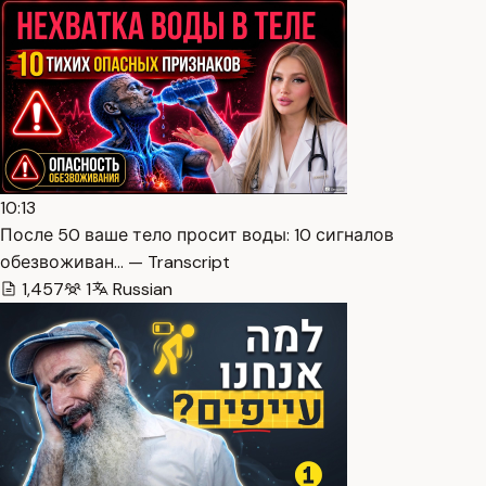
10:13
После 50 ваше тело просит воды: 10 сигналов
обезвоживан… — Transcript
1,457
1
Russian