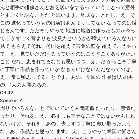
んと相手の俳優さんとお芝居いをするっ ていうことって意外
とすごく地味なことだ と思います。地味なことだし、え、そ
この 進化っていうものは実はあんまりしてない なってのは感
じるんです。ただそうやって 地道に地道に作ったものが今っ
てこう すごく昔よりも 波及力というかが増えていろんな方に
見て もらえてそれこそ国を超えて言葉の壁を 超えてこうやっ
て、え、見ていただけ るっていうのはこうすごくありがたい
こと だな。恵まれてるなとも思いつつ、え、だ からこそ丁寧
に丁寧に作品を作っていか なきゃいけないんだなってのは、
え、 常日頃思ってることです。あの、今回の 作品は1人の男
の、1人の人間のあの、
08:42
Speaker A
周りでいろんなことで動いていく人間関係 だったり、感情だ
ったり、それを、え、 必ずしも幸せなことではないかもしれ
ない けど、それを、あの、少しずつ丁寧に 救い取ったよう
な、あ、作品だと思って ます。 え、こうやって韓国の皆さん