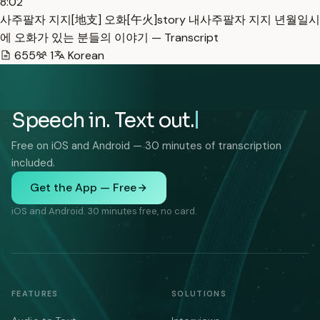
8:02
사주팔자 지지[地支] 오화[午火]story 내사주팔자 지지 년월일시
에 오화가 있는 분들의 이야기 — Transcript
655
1
Korean
Speech in. Text out.
Free on iOS and Android — 30 minutes of transcription
included.
Get the App — Free
iOS and Android. 30 minutes free, no card.
FEATURES
SOLUTIONS