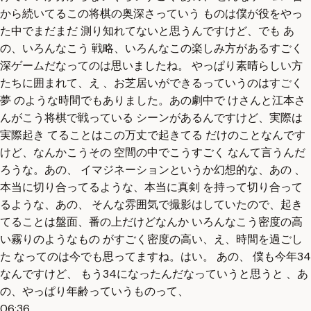
から続いてるこの将棋の奥深さっていう ものは僕が役をやっ
た中でまだまだ 測り知れてないと思うんですけど、でも あ
の、いろんなこう 戦略、いろんなこの楽しみ方があるすごく
深ゲームだなってのは思いましたね。 やっぱり素晴らしい方
たちに囲まれて、え 、お芝居いができるっていうのはすごく
夢 のような時間でもありました。あの劇中で けさんと江本さ
んがこう将棋で戦っている シーンがあるんですけど、実際は
実際起き てることはこの万丈で起きてる だけのことなんです
けど、なんかこうその 空間の中でこうすごく なんて言うんだ
ろうな。あの、 イマジネーションというか幻想的な、あの 、
本当に切り合ってるような、本当に真剣 を持って切り合って
るような、あの、 そんな雰囲気で撮影はしていたので、起き
てることは盤面、番の上だけどなんか いろんなこう密度の高
い霧りのようなもの がすごく密度の高い、え、時間を過ごし
た なってのは今でも思ってますね。はい。 あの、 僕も今年34
なんですけど、 もう34になったんだなっていうと思うと 、あ
の、やっぱり年齢っていうものって、
06:36