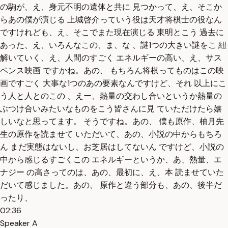
の駒が、え、身元不明の遺体と共に 見つかって、え、そこか
らあの僕が演じる 上城啓介っていう役は天才将棋士の役なん
ですけれども、え、そこでまた現在演じる 東明とこう 過去に
あった、え、いろんなこの、ま、な 、謎1つの大きい謎をこ 紐
解いていく、え、人間のすごく エネルギーの高い、え、サス
ペンス映画 ですかね。あの、 もちろん将棋ってものはこの映
画ですごく 大事な1つのあの要素なんですけど、それ 以上にこ
う人と人とのこの 、えー、熱量の交わし合いというか熱量の
ぶつけ合いみたいなものをこう皆さんに見 ていただけたら嬉
しいなと思ってます。 そうですね。あの、 僕も原作、柚月先
生の原作を読ませて いただいて、あの、小説の中からもちろ
ん まだ実態はないし、お芝居はしてないん ですけど、小説の
中から感じるすごくこの エネルギーというか、あ、熱量、エ
ナジー の高さってのは、あの、最初に、え、本 読ませていた
だいて感じました。あの、 原作と違う部分も、あの、後半だ
ったり、
02:36
Speaker A