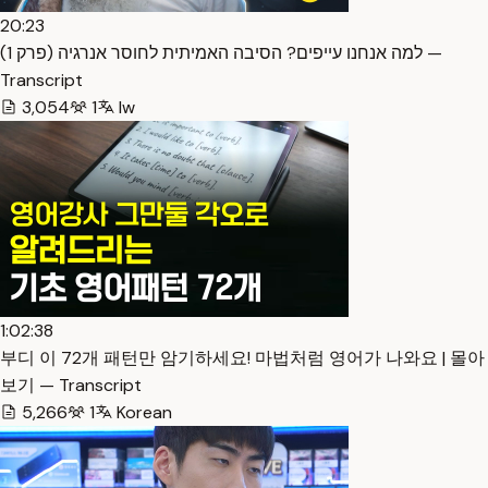
20:23
למה אנחנו עייפים? הסיבה האמיתית לחוסר אנרגיה (פרק 1) —
Transcript
3,054
1
Iw
1:02:38
부디 이 72개 패턴만 암기하세요! 마법처럼 영어가 나와요 | 몰아
보기 — Transcript
5,266
1
Korean