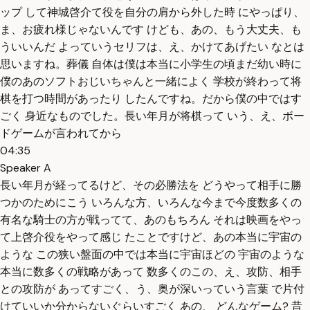
ップ して神城啓介て役を自分の肩から外した時 にやっぱり、
ま、お疲れ様じゃないんです けども、あの、もう大丈夫、も
ういいんだ よっていうセリフは、え、かけてあげたい なとは
思いますね。葬儀 自体は僕は本当に小学生の頃まだ幼い時に
僕のあのソフトおじいちゃんと一緒によく 学校が終わって将
棋を打つ時間があったり したんですね。だから僕の中ではす
ごく 身近なものでした。長い年月が将棋って いう、え、ボー
ドゲームが言われてから
04:35
Speaker A
長い年月が経ってるけど、その必勝法を どうやって相手に勝
つかのためにこう いろんな方、いろんな今まで今度数多くの
有名な騎士の方が戦ってて、あのもちろん それは映画をやっ
て上啓介役をやって感じ たことですけど、あの本当に宇宙の
ような この狭い盤面の中では本当に宇宙ほどの 宇宙のような
本当に数多くの戦略があって 数多くのこの、え、攻防、相手
との攻防が あってすごく、う、奥が深いっていう言葉 で片付
けていいか分からないぐらいすごく あの、 どんなゲーム? 昔