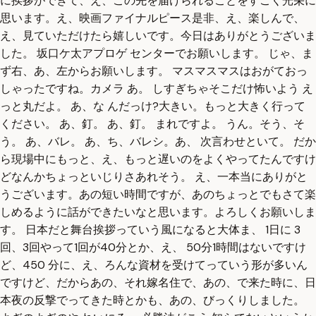
に挨拶ができて、え、この先を届けられることをすごく光栄に
思います。え、映画ファイナルピース是非、え、楽しんで、
え、見ていただけたら嬉しいです。今日はありがとうございま
した。 坂口ケ太アプロゲ センターでお願いします。 じゃ、ま
ず右、あ、左からお願いします。 マスマスマスはおがておっ
しゃったですね。カメラ あ。 しすぎちゃそこだけ怖いよう え
っと丸だよ。 あ、な んだっけ?大きい。もっと大きく行って
ください。 あ、釘。 あ、釘。 まれですよ。 うん。そう、そ
う。 あ、バレ。 あ、ち、バレシ。あ、 次言わせといて。 だか
ら現場中にもっと、え、もっと遅いのをよくやってたんですけ
どなんかちょっといじりさあれそう。 え、一本当にありがと
うございます。あの短い時間ですが、あのちょっとでもさて楽
しめるように話ができたいなと思います。よろしくお願いしま
す。 日本だと舞台挨拶っていう風になると大体ま、 1日に 3
回、3回やって1回が40分とか、え、 50分1時間はないですけ
ど、450 分に、え、ろんな資材を受けてっていう形が多いん
ですけど、だからあの、それ嫁名住で、あの、で来た時に、日
本夜の反撃でってきた時とかも、あの、びっくりしました。