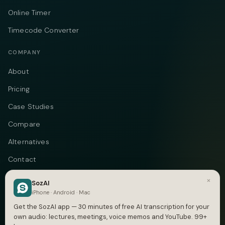
Online Timer
Timecode Converter
COMPANY
About
Pricing
Case Studies
Compare
Alternatives
Contact
Blog
×
SozAI
iPhone · Android · Mac
Privacy
Get the SozAI app — 30 minutes of free AI transcription for your
Terms
own audio: lectures, meetings, voice memos and YouTube. 99+