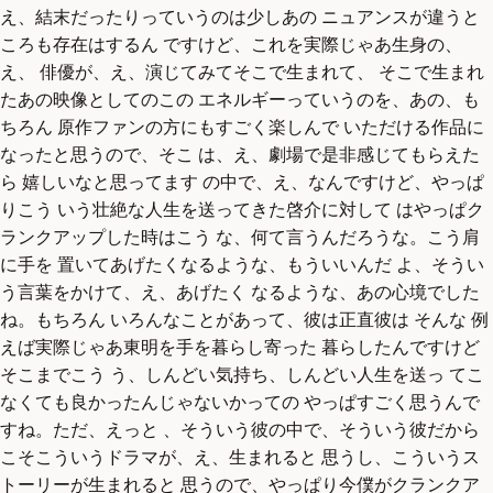
え、結末だったりっていうのは少しあの ニュアンスが違うと
ころも存在はするん ですけど、これを実際じゃあ生身の、
え、 俳優が、え、演じてみてそこで生まれて、 そこで生まれ
たあの映像としてのこの エネルギーっていうのを、あの、も
ちろん 原作ファンの方にもすごく楽しんで いただける作品に
なったと思うので、そこ は、え、劇場で是非感じてもらえた
ら 嬉しいなと思ってます の中で、え、なんですけど、やっぱ
りこう いう壮絶な人生を送ってきた啓介に対して はやっぱク
ランクアップした時はこう な、何て言うんだろうな。こう肩
に手を 置いてあげたくなるような、もういいんだ よ、そうい
う言葉をかけて、え、あげたく なるような、あの心境でした
ね。もちろん いろんなことがあって、彼は正直彼は そんな 例
えば実際じゃあ東明を手を暮らし寄った 暮らしたんですけど
そこまでこう う、しんどい気持ち、しんどい人生を送っ てこ
なくても良かったんじゃないかっての やっぱすごく思うんで
すね。ただ、えっと 、そういう彼の中で、そういう彼だから
こそこういうドラマが、え、生まれると 思うし、こういうス
トーリーが生まれると 思うので、やっぱり今僕がクランクア