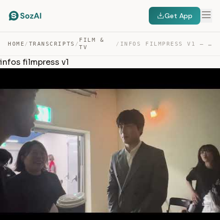
Get App
FILM &
HOME
/
TRANSCRIPTS
/
/
INFOS FILMPRESS V1 — TRANSCRIPT
TV
infos filmpress v1