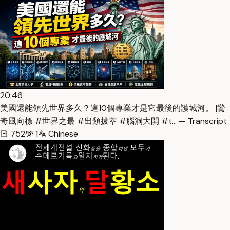
20:46
美國還能領先世界多久？這10個專業才是它最後的護城河。 |驚
奇風向標 #世界之最 #出類拔萃 #腦洞大開 #t… — Transcript
752
1
Chinese