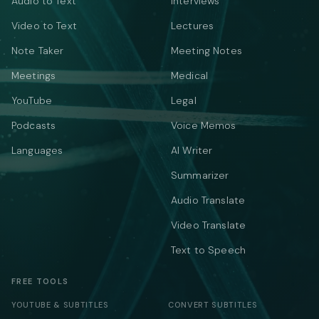
Audio to Text
Interviews
Video to Text
Lectures
Note Taker
Meeting Notes
Meetings
Medical
YouTube
Legal
Podcasts
Voice Memos
Languages
AI Writer
Summarizer
Audio Translate
Video Translate
Text to Speech
FREE TOOLS
YOUTUBE & SUBTITLES
CONVERT SUBTITLES