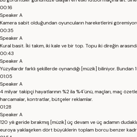
00:16
Speaker A
Kamera sabit olduğundan oyuncuların hareketlerini göremiyoruz
00:35
Speaker A
Kural basit. İki takım, iki kale ve bir top. Topu iki direğin arası
00:43
Speaker A
Yüzyıllardır farklı şekillerde oynandığı [müzik] biliniyor. Bund
01:05
Speaker A
4 milyar takipçi hayatlarının %2 ila %4'ünü, maçları, maç özet
harcamalar, kontratlar, bütçeler reklamlar.
01:28
Speaker A
120 yılı geride bırakmış [müzik] üç devam ve üç adamın dudakl
euroya yaklaşırken dört büyüklerin toplam borcu benzer kadr