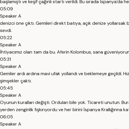
başlamıştı ve keşif çağınlı startı verildi. Bu sırada İspanya'd
05:09
Speaker A
denizci öne çıktı. Gemileri direkt batıya, açık denize yollarsak b
sevdi.
05:22
Speaker A
İhtiyacımız olan tam da bu. Aferin Kolombus, sana güveniyorum.
05:31
Speaker A
Gemiler ardı ardına mavi ufak yollandı ve beklemeye geçildi. Hızl
şimşekler çaktı.
05:45
Speaker A
Oyunun kuralları değişti. Orduları bile yok. Ticareti unutun. Bur
yerden zenginlik fışkırıyordu ve her birini İspanya Krallığınna ka
06:05
Speaker A