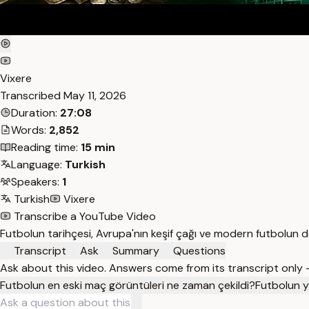
Vixere
Transcribed
May 11, 2026
Duration:
27:08
Words:
2,852
Reading time:
15 min
Language:
Turkish
Speakers:
1
Turkish
Vixere
Transcribe a YouTube Video
Futbolun tarihçesi, Avrupa'nın keşif çağı ve modern futbolun d
Transcript
Ask
Summary
Questions
Ask about this video. Answers come from its transcript only
Futbolun en eski maç görüntüleri ne zaman çekildi?
Futbolun y