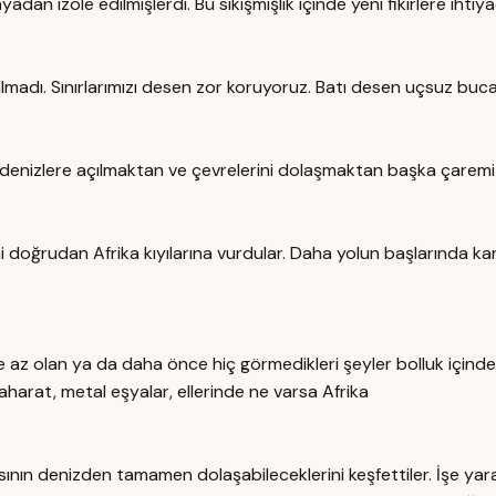
dan izole edilmişlerdi. Bu sıkışmışlık içinde yeni fikirlere ihtiy
dı. Sınırlarımızı desen zor koruyoruz. Batı desen uçsuz bucaksı
da denizlere açılmaktan ve çevrelerini dolaşmaktan başka çaremiz 
ini doğrudan Afrika kıyılarına vurdular. Daha yolun başlarında karş
rinde az olan ya da daha önce hiç görmedikleri şeyler bolluk içind
baharat, metal eşyalar, ellerinde ne varsa Afrika
tasının denizden tamamen dolaşabileceklerini keşfettiler. İşe ya