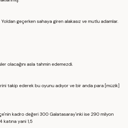
. Yoldan geçerken sahaya giren alakasız ve mutlu adamlar.
püler olacağını asla tahmin edemezdi.
erini takip ederek bu oyunu adıyor ve bir anda para [müzik]
çe'nin kadro değeri 300 Galatasaray'ınki ise 290 milyon
 katına yani 1,5