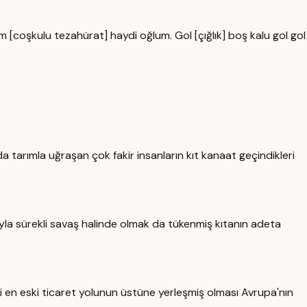
m [coşkulu tezahürat] haydi oğlum. Gol [çığlık] boş kalu gol gol
tarımla uğraşan çok fakir insanların kıt kanaat geçindikleri
ıyla sürekli savaş halinde olmak da tükenmiş kıtanın adeta
 en eski ticaret yolunun üstüne yerleşmiş olması Avrupa'nın