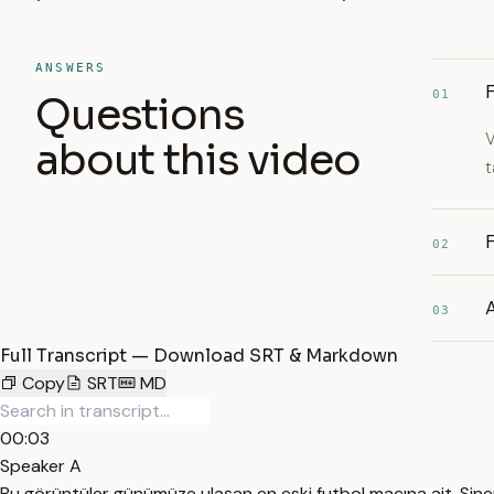
ANSWERS
F
01
Questions
V
about this video
t
F
02
A
03
Full Transcript — Download SRT & Markdown
Copy
SRT
MD
00:03
Speaker A
Bu görüntüler günümüze ulaşan en eski futbol maçına ait. Sinem