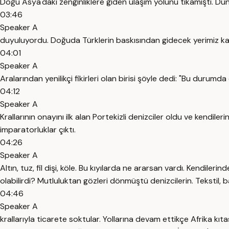
Doğu Asya'daki zenginliklere giden ulaşım yolunu tıkamıştı. Dünya
03:46
Speaker A
duyuluyordu. Doğuda Türklerin baskısından gidecek yerimiz kalma
04:01
Speaker A
Aralarından yenilikçi fikirleri olan birisi şöyle dedi: "Bu durum
04:12
Speaker A
Krallarının onayını ilk alan Portekizli denizciler oldu ve kendiler
imparatorluklar çıktı.
04:26
Speaker A
Altın, tuz, fil dişi, köle. Bu kıyılarda ne ararsan vardı. Kendile
olabilirdi? Mutluluktan gözleri dönmüştü denizcilerin. Tekstil, 
04:46
Speaker A
krallarıyla ticarete soktular. Yollarına devam ettikçe Afrika kı