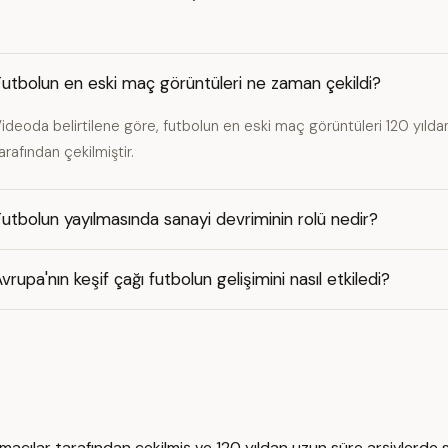
utbolun en eski maç görüntüleri ne zaman çekildi?
ideoda belirtilene göre, futbolun en eski maç görüntüleri 120 yıld
arafından çekilmiştir.
utbolun yayılmasında sanayi devriminin rolü nedir?
vrupa'nın keşif çağı futbolun gelişimini nasıl etkiledi?
acılar tarafından çekilmiş ve 120 yıldan uzun süre arşivlerde 