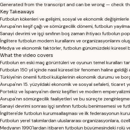
Generated from the transcript and can be wrong — check th
Key Takeaways
Futbolun kökenleri ve gelişimi, sosyal ve ekonomik değişimlerle 
Avrupa'nın keşif çağı ve sömürgecilik dönemi, futbolun yayılması
Sanayi devrimi ve işçi sınıfının boş zaman ihtiyacı futbolun popü
İngiltere futbolun modern kurallarını ve organizasyonlarını olu
Medya ve ekonomik faktörler, futbolun günümüzdeki küresel büy
What the video covers
Futbolun en eski maç görüntüleri ve oyunun temel kuralları tanıt
Futbolun 150 yıl içinde nasıl küresel bir fenomen haline geldiği a
Türkiye'nin önemli futbol kulüplerinin ekonomik durumu ve borçla
Avrupa'nın 15. yüzyıldaki ekonomik ve sosyal sefaleti, ticaret yo
Portekiz ve İspanya'nın deniz keşifleri ve modern emperyalizmin
Avrupa'nın sömürgecilik faaliyetleri ve bu süreçte zenginleşmesi
Sanayi devrimi sonrası işçi sınıfının futbolu benimsemesi ve futb
İngiltere'de futbolun kurumsallaşması ve ilk federasyonun kuru
Futbolun yerel takımlardan uluslararası organizasyonlara, özelli
Medyanın 1990'lardan itibaren futbolun büyümesindeki rolü ve 