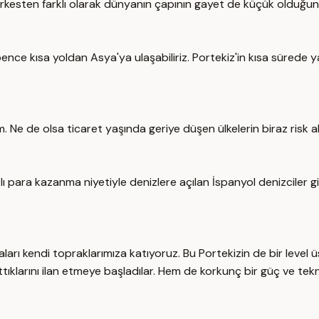
a herkesten farklı olarak dünyanın çapının gayet de küçük olduğ
ence kısa yoldan Asya'ya ulaşabiliriz. Portekiz'in kısa sürede yak
 Ne de olsa ticaret yaşında geriye düşen ülkelerin biraz risk a
ı para kazanma niyetiyle denizlere açılan İspanyol denizciler gitt
aları kendi topraklarımıza katıyoruz. Bu Portekizin de bir level ü
ttıklarını ilan etmeye başladılar. Hem de korkunç bir güç ve tekno