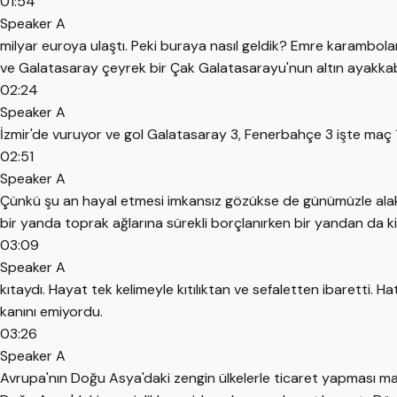
01:54
Speaker A
milyar euroya ulaştı. Peki buraya nasıl geldik? Emre karambolanı
ve Galatasaray çeyrek bir Çak Galatasarayu'nun altın ayakkabı s
02:24
Speaker A
İzmir'de vuruyor ve gol Galatasaray 3, Fenerbahçe 3 işte maç
02:51
Speaker A
Çünkü şu an hayal etmesi imkansız gözükse de günümüzle alakası
bir yanda toprak ağlarına sürekli borçlanırken bir yandan da kili
03:09
Speaker A
kıtaydı. Hayat tek kelimeyle kıtılıktan ve sefaletten ibaretti.
kanını emiyordu.
03:26
Speaker A
Avrupa'nın Doğu Asya'daki zengin ülkelerle ticaret yapması m