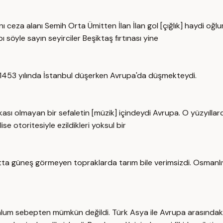
 ceza alanı Semih Orta Ümitten İlan İlan gol [çığlık] haydi oğlu
öyle sayın seyirciler Beşiktaş fırtınası yine
 1453 yılında İstanbul düşerken Avrupa'da düşmekteydi.
 olmayan bir sefaletin [müzik] içindeydi Avrupa. O yüzyıllarda 
se otoritesiyle ezildikleri yoksul bir
 Hatta güneş görmeyen topraklarda tarım bile verimsizdi. Osmanl
alum sebepten mümkün değildi. Türk Asya ile Avrupa arasındaki