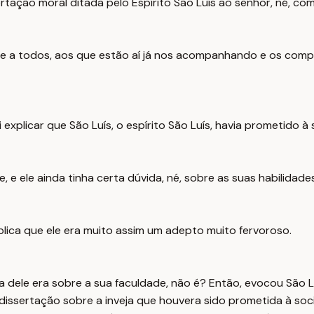
rtação moral ditada pelo Espírito São Luís ao senhor, né, co
oite a todos, aos que estão aí já nos acompanhando e os co
vai explicar que São Luís, o espírito São Luís, havia prometido
 e ele ainda tinha certa dúvida, né, sobre as suas habilidade
xplica que ele era muito assim um adepto muito fervoroso.
da dele era sobre a sua faculdade, não é? Então, evocou São 
dissertação sobre a inveja que houvera sido prometida à soci