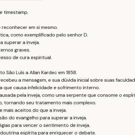
e timestamp.
de reconhecer em si mesmo.
ética, como exemplificado pelo senhor D.
 superar a inveja.
ternos graves.
esso de cura espiritual.
ito São Luís a Allan Kardec em 1858.
cebeu a mensagem, e sua dúvida inicial sobre suas faculdad
que causa infelicidade e sofrimento interno.
 causada pela inveja, como uma serpente que consome o espíri
smo, tornando seu tratamento mais complexo.
 mais aceitos do que a inveja.
ão do evangelho para superar a inveja.
égias para vencer o sentimento de inveja.
outrina espírita para enriquecer o debate.