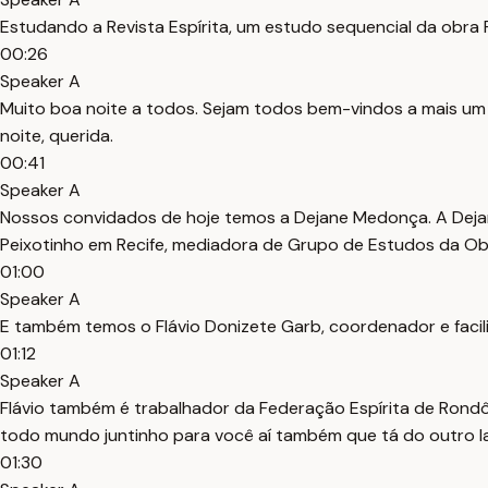
Estudando a Revista Espírita, um estudo sequencial da obra R
00:26
Speaker A
Muito boa noite a todos. Sejam todos bem-vindos a mais um 
noite, querida.
00:41
Speaker A
Nossos convidados de hoje temos a Dejane Medonça. A Dejane 
Peixotinho em Recife, mediadora de Grupo de Estudos da Obr
01:00
Speaker A
E também temos o Flávio Donizete Garb, coordenador e facili
01:12
Speaker A
Flávio também é trabalhador da Federação Espírita de Rondôni
todo mundo juntinho para você aí também que tá do outro lad
01:30