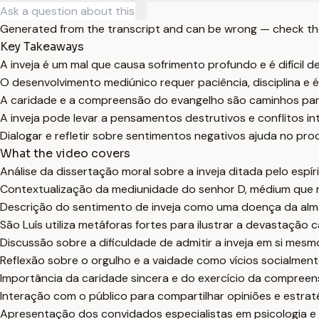
Generated from the transcript and can be wrong — check th
Key Takeaways
A inveja é um mal que causa sofrimento profundo e é difícil 
O desenvolvimento mediúnico requer paciência, disciplina e 
A caridade e a compreensão do evangelho são caminhos para
A inveja pode levar a pensamentos destrutivos e conflitos in
Dialogar e refletir sobre sentimentos negativos ajuda no proc
What the video covers
Análise da dissertação moral sobre a inveja ditada pelo espír
Contextualização da mediunidade do senhor D, médium que re
Descrição do sentimento de inveja como uma doença da alma 
São Luís utiliza metáforas fortes para ilustrar a devastação
Discussão sobre a dificuldade de admitir a inveja em si me
Reflexão sobre o orgulho e a vaidade como vícios socialmente
Importância da caridade sincera e do exercício da compreens
Interação com o público para compartilhar opiniões e estrat
Apresentação dos convidados especialistas em psicologia e d