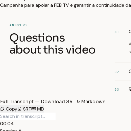
Campanha para apoiar a FEB TV e garantir a continuidade da
ANSWERS
01
Questions
A
about this video
s
Q
02
03
Full Transcript — Download SRT & Markdown
Copy
SRT
MD
00:04
Speaker A