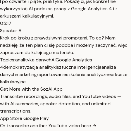
I po czwarte i piąte, praktyka. Pokażę ci, jak konkretnie
wykorzystać AI podczas pracy z Google Analytics 4 i z
arkuszami kalkulacyjnymi.
05:17
Speaker A
Krok po kroku z prawdziwymi promptami. To co? Mam
nadzieję, że ten plan ci się podoba i możemy zaczynać, więc
zapraszam do kolejnego materiału.
Topics:
analityka danych
AI
Google Analytics
4
demokratyzacja analityki
sztuczna inteligencja
analiza
danych
marketing
raportowanie
szkolenie analityczne
arkusze
kalkulacyjne
Get More with the SozAI App
Transcribe recordings, audio files, and YouTube videos —
with AI summaries, speaker detection, and unlimited
transcriptions.
App Store
Google Play
Or transcribe another YouTube video here →