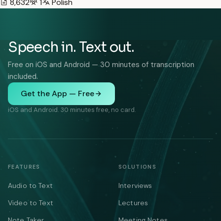
8,632
1
Polish
Speech in. Text out.
Free on iOS and Android — 30 minutes of transcription
included.
Get the App — Free
iOS and Android. 30 minutes free, no card.
FEATURES
SOLUTIONS
Audio to Text
Interviews
Video to Text
Lectures
Note Taker
Meeting Notes