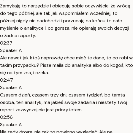
Zamykają to narzędzie i obiecują sobie oczywiście, że wrócą
do tego później, ale tak jak wspomniałem wcześniej, to
później nigdy nie nadchodzi i porzucają na końcu to całe
myślenie o analityce i, co gorsza, nie opierają swoich decyzji
o żadne raporty.
02:37
Speaker A
Ale nawet jak ktoś naprawdę chce mieć te dane, to co robi w
takim przypadku? Pisze maila do analityka albo do kogoś, kto
się na tym zna, i czeka.
02:47
Speaker A
Czasem dzień, czasem trzy dni, czasem tydzień, bo tamta
osoba, ten analityk, ma jakieś swoje zadania i niestety twój
raport zazwyczaj nie jest priorytetem.
02:56
Speaker A
Nie tędy droga, nie tak to powinno wyglądać. Ale na