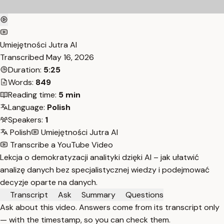
Umiejętności Jutra AI
Transcribed
May 16, 2026
Duration:
5:25
Words:
849
Reading time:
5 min
Language:
Polish
Speakers:
1
Polish
Umiejętności Jutra AI
Transcribe a YouTube Video
Lekcja o demokratyzacji analityki dzięki AI – jak ułatwić
analizę danych bez specjalistycznej wiedzy i podejmować
decyzje oparte na danych.
Transcript
Ask
Summary
Questions
Ask about this video. Answers come from its transcript only
— with the timestamp, so you can check them.