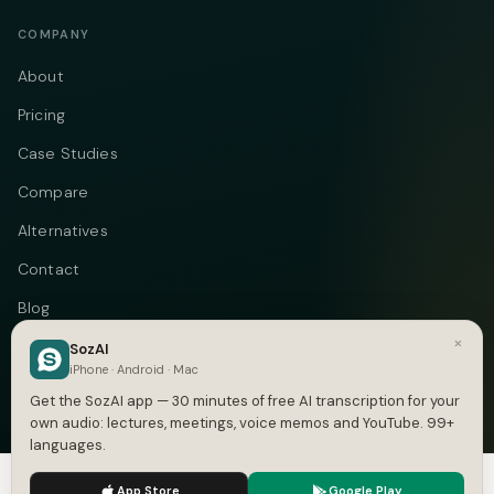
COMPANY
About
Pricing
Case Studies
Compare
Alternatives
Contact
Blog
×
Privacy
SozAI
iPhone · Android · Mac
Terms
Get the SozAI app — 30 minutes of free AI transcription for your
own audio: lectures, meetings, voice memos and YouTube. 99+
languages.
We use cookies to enhance your experience.
Privacy Policy
Telegram
Instagram
© 2026 Vastflow. All rights reserved.
App Store
Google Play