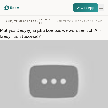
Get App
TECH &
HOME
/
TRANSCRIPTS
/
/
MATRYCA DECYZYJNA JAKO KOMPAS WE WDROŻENIACH AI – KIEDY… — TRANSCRIPT
AI
Matryca Decyzyjna jako kompas we wdrożeniach AI -
kiedy i co stosować?