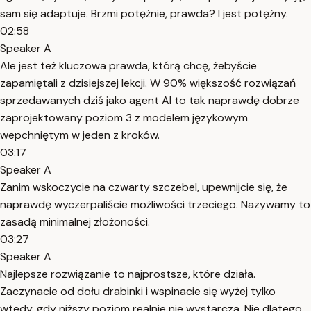
sam się adaptuje. Brzmi potężnie, prawda? I jest potężny.
02:58
Speaker A
Ale jest też kluczowa prawda, którą chcę, żebyście
zapamiętali z dzisiejszej lekcji. W 90% większość rozwiązań
sprzedawanych dziś jako agent AI to tak naprawdę dobrze
zaprojektowany poziom 3 z modelem językowym
wepchniętym w jeden z kroków.
03:17
Speaker A
Zanim wskoczycie na czwarty szczebel, upewnijcie się, że
naprawdę wyczerpaliście możliwości trzeciego. Nazywamy to
zasadą minimalnej złożoności.
03:27
Speaker A
Najlepsze rozwiązanie to najprostsze, które działa.
Zaczynacie od dołu drabinki i wspinacie się wyżej tylko
wtedy, gdy niższy poziom realnie nie wystarcza. Nie dlatego,