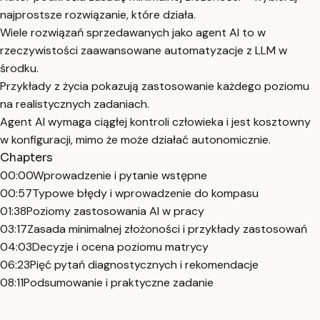
najprostsze rozwiązanie, które działa.
Wiele rozwiązań sprzedawanych jako agent AI to w
rzeczywistości zaawansowane automatyzacje z LLM w
środku.
Przykłady z życia pokazują zastosowanie każdego poziomu
na realistycznych zadaniach.
Agent AI wymaga ciągłej kontroli człowieka i jest kosztowny
w konfiguracji, mimo że może działać autonomicznie.
Chapters
00:00
Wprowadzenie i pytanie wstępne
00:57
Typowe błędy i wprowadzenie do kompasu
01:38
Poziomy zastosowania AI w pracy
03:17
Zasada minimalnej złożoności i przykłady zastosowań
04:03
Decyzje i ocena poziomu matrycy
06:23
Pięć pytań diagnostycznych i rekomendacje
08:11
Podsumowanie i praktyczne zadanie