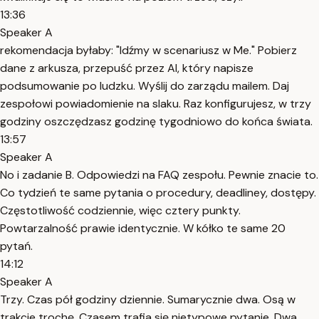
13:36
Speaker A
rekomendacja byłaby: "Idźmy w scenariusz w Me." Pobierz
dane z arkusza, przepuść przez AI, który napisze
podsumowanie po ludzku. Wyślij do zarządu mailem. Daj
zespołowi powiadomienie na slaku. Raz konfigurujesz, w trzy
godziny oszczędzasz godzinę tygodniowo do końca świata.
13:57
Speaker A
No i zadanie B. Odpowiedzi na FAQ zespołu. Pewnie znacie to.
Co tydzień te same pytania o procedury, deadliney, dostępy.
Częstotliwość codziennie, więc cztery punkty.
Powtarzalność prawie identycznie. W kółko te same 20
pytań.
14:12
Speaker A
Trzy. Czas pół godziny dziennie. Sumarycznie dwa. Osą w
trakcie trochę. Czasem trafia się nietypowe pytanie. Dwa