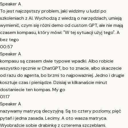
Speaker A
To jest najczęstszy problem, jaki widzimy u ludzi po
szkoleniach z AI. Wychodzą z wiedzą o narzędziach, umieją
wymienić, czym się różni demo od custom GPT, ale nie mają
czasem kompasu, który mówi: "W tej sytuacji użyj tego". A
bez tego
00:57
Speaker A
kompasu są czasem dwie typowe wpadki. Albo robicie
wszystko ręcznie w ChatGPT, bo to znacie, albo skaczecie
od razu do agenta, bo brzmi to najpoważniej. Jedno i drugie
kosztuje czas i pieniądze. Dzisiaj w kilkanaście minut
dostaniecie ten kompas. My go
01:17
Speaker A
nazywamy matrycą decyzyjną. Są to cztery poziomy, pięć
pytań i jedna zasada. Lecimy. A oto wasza matryca.
Wyobraźcie sobie drabinkę z czterema szczeblami.