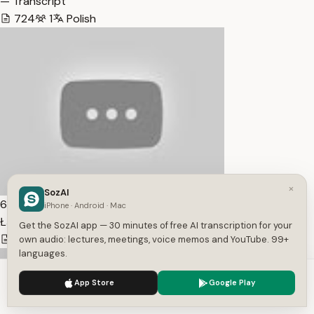
— Transcript
724
1
Polish
×
SozAI
6:20
iPhone · Android · Mac
Łączenie narzędzi AI w pracy — Transcript
Get the SozAI app — 30 minutes of free AI transcription for your
541
1
Polish
own audio: lectures, meetings, voice memos and YouTube. 99+
languages.
We use cookies to enhance your experience.
Privacy Policy
App Store
Google Play
Accept
Settings