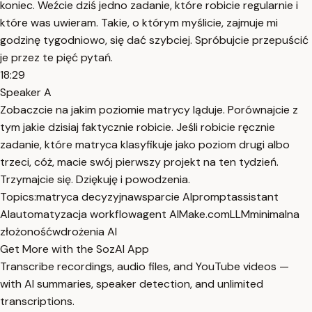
koniec. Weźcie dziś jedno zadanie, które robicie regularnie i
które was uwieram. Takie, o którym myślicie, zajmuje mi
godzinę tygodniowo, się dać szybciej. Spróbujcie przepuścić
je przez te pięć pytań.
18:29
Speaker A
Zobaczcie na jakim poziomie matrycy ląduje. Porównajcie z
tym jakie dzisiaj faktycznie robicie. Jeśli robicie ręcznie
zadanie, które matryca klasyfikuje jako poziom drugi albo
trzeci, cóż, macie swój pierwszy projekt na ten tydzień.
Trzymajcie się. Dziękuję i powodzenia.
Topics:
matryca decyzyjna
wsparcie AI
prompt
assistant
AI
automatyzacja workflow
agent AI
Make.com
LLM
minimalna
złożoność
wdrożenia AI
Get More with the SozAI App
Transcribe recordings, audio files, and YouTube videos —
with AI summaries, speaker detection, and unlimited
transcriptions.