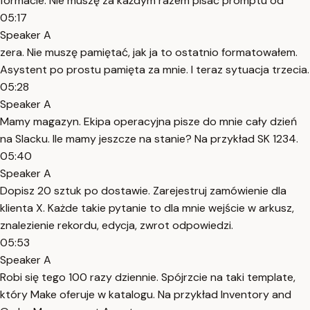
formacie. Nie muszę za każdym razem pisać promptu od
05:17
Speaker A
zera. Nie muszę pamiętać, jak ja to ostatnio formatowałem.
Asystent po prostu pamięta za mnie. I teraz sytuacja trzecia.
05:28
Speaker A
Mamy magazyn. Ekipa operacyjna pisze do mnie cały dzień
na Slacku. Ile mamy jeszcze na stanie? Na przykład SK 1234.
05:40
Speaker A
Dopisz 20 sztuk po dostawie. Zarejestruj zamówienie dla
klienta X. Każde takie pytanie to dla mnie wejście w arkusz,
znalezienie rekordu, edycja, zwrot odpowiedzi.
05:53
Speaker A
Robi się tego 100 razy dziennie. Spójrzcie na taki template,
który Make oferuje w katalogu. Na przykład Inventory and