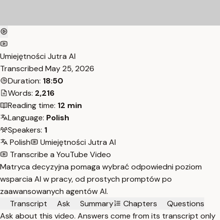
Umiejętności Jutra AI
Transcribed
May 25, 2026
Duration:
18:50
Words:
2,216
Reading time:
12 min
Language:
Polish
Speakers:
1
Polish
Umiejętności Jutra AI
Transcribe a YouTube Video
Matryca decyzyjna pomaga wybrać odpowiedni poziom
wsparcia AI w pracy, od prostych promptów po
zaawansowanych agentów AI.
Transcript
Ask
Summary
Chapters
Questions
Ask about this video. Answers come from its transcript only