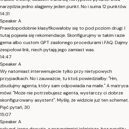
narzędzia jedno slagjemy jeden punkt. No i suma 12 punktów.
14:31
Speaker A
Prawdopodobnie klasyfikowałoby się to pod poziom drugi. I
tutaj pojawia się rekomendacje. Skonfigurujmy w takim razie
gema albo custom GPT zasilonego procedurami i FAQ. Dajmy
zespołowi link, niech pytają jego zamiast was.
14:47
Speaker A
Wy natomiast interwenujecie tylko przy nietypowych
przypadkach. No i zauważcie, tu ktoś powiedziałby: "Hm,
zbudujmy agenta, który sam odpowiada na maile." A matryca
mówi: "Może nie potrzebujesz agenta, wystarczy ci dobrze
skonfigurowany asystent". Myślę, że widzicie już ten schemat.
Pięć pytań, 30
15:07
Speaker A
sekund, jasna decyzja, a przynajmniej jaśniejsza. bez paraliżu,