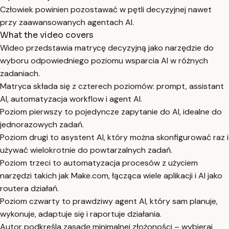
Człowiek powinien pozostawać w pętli decyzyjnej nawet
przy zaawansowanych agentach AI.
What the video covers
Wideo przedstawia matrycę decyzyjną jako narzędzie do
wyboru odpowiedniego poziomu wsparcia AI w różnych
zadaniach.
Matryca składa się z czterech poziomów: prompt, assistant
AI, automatyzacja workflow i agent AI.
Poziom pierwszy to pojedyncze zapytanie do AI, idealne do
jednorazowych zadań.
Poziom drugi to asystent AI, który można skonfigurować raz i
używać wielokrotnie do powtarzalnych zadań.
Poziom trzeci to automatyzacja procesów z użyciem
narzędzi takich jak Make.com, łącząca wiele aplikacji i AI jako
routera działań.
Poziom czwarty to prawdziwy agent AI, który sam planuje,
wykonuje, adaptuje się i raportuje działania.
Autor podkreśla zasadę minimalnej złożoności – wybieraj