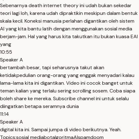
Sebenarnya death internet theory ini udah bukan sekedar
teori lagi loh, karena udah dipraktikin meskipun dalam bentuk
skala kecil. Koneksi manusia perlahan digantikan oleh sistem
AI yang kita bantu latih dengan menggunakan sosial media
berjam-jam. Hal yang harus kita takutkan itu bukan kuasa EAI
yang
10:55
Speaker A
bertambah besar, tapi seharusnya takut akan
ketidakpedulian orang-orang yang enggak menyadari kalau
lama-lama kita ini digantikan. Video ini cocok banget untuk
teman kalian yang terlalu sering scrolling sosem. Coba siapa
boleh share ke mereka. Subscribe channel ini untuk selalu
diingatkan betapa seramnya dunia
11:14
Speaker A
digital kita ini. Sampai jumpa di video berikutnya. Yeah.
Topics:
sosial media
bot
algoritma
AI
spam
doom