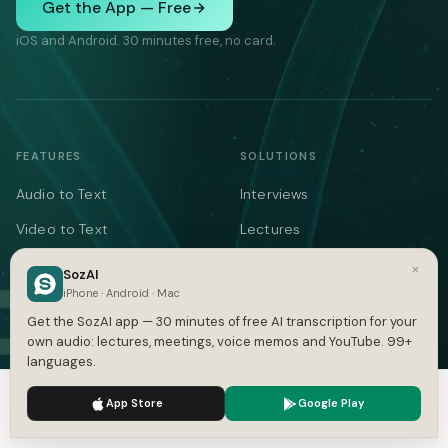
Get the App — Free
iOS and Android. 30 minutes free, no card.
FEATURES
SOLUTIONS
Audio to Text
Interviews
Video to Text
Lectures
Note Taker
Meeting Notes
×
SozAI
iPhone · Android · Mac
Meetings
Medical
Get the SozAI app — 30 minutes of free AI transcription for your
YouTube
Legal
own audio: lectures, meetings, voice memos and YouTube. 99+
languages.
Podcasts
Voice Memos
We use cookies to enhance your experience.
Privacy Policy
Languages
AI Writer
App Store
Google Play
Accept
Settings
Summarizer