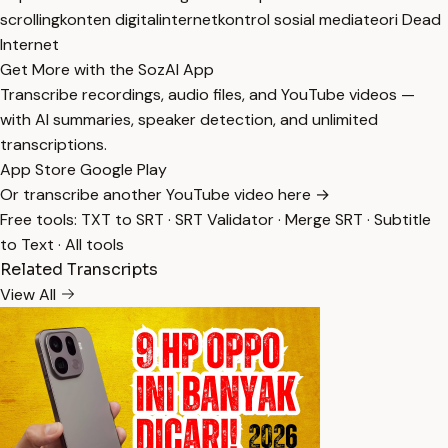
scrolling
konten digital
internet
kontrol sosial media
teori Dead
Internet
Get More with the SozAI App
Transcribe recordings, audio files, and YouTube videos —
with AI summaries, speaker detection, and unlimited
transcriptions.
App Store
Google Play
Or transcribe another YouTube video here →
Free tools:
TXT to SRT
·
SRT Validator
·
Merge SRT
·
Subtitle
to Text
·
All tools
Related Transcripts
View All