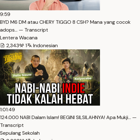
9:59
BYD M6 DM atau CHERY TIGGO 8 CSH? Mana yang cocok
adops… — Transcript
Lentera Wacana
2,343
1
Indonesian
1:01:49
124.000 NABI Dalam Islam! BEGINI SILSILAHNYA! Apa Mukji… —
Transcript
Sepulang Sekolah