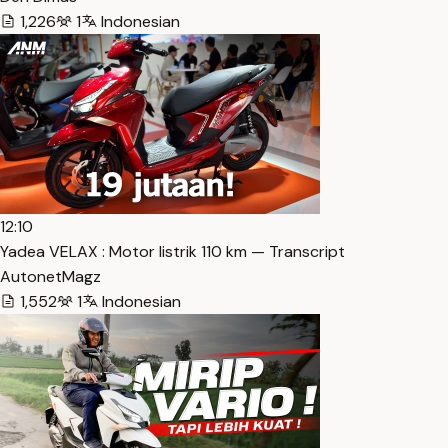
1,226
1
Indonesian
12:10
Yadea VELAX : Motor listrik 110 km — Transcript
AutonetMagz
1,552
1
Indonesian