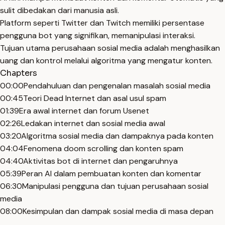
sulit dibedakan dari manusia asli.
Platform seperti Twitter dan Twitch memiliki persentase
pengguna bot yang signifikan, memanipulasi interaksi.
Tujuan utama perusahaan sosial media adalah menghasilkan
uang dan kontrol melalui algoritma yang mengatur konten.
Chapters
00:00
Pendahuluan dan pengenalan masalah sosial media
00:45
Teori Dead Internet dan asal usul spam
01:39
Era awal internet dan forum Usenet
02:26
Ledakan internet dan sosial media awal
03:20
Algoritma sosial media dan dampaknya pada konten
04:04
Fenomena doom scrolling dan konten spam
04:40
Aktivitas bot di internet dan pengaruhnya
05:39
Peran AI dalam pembuatan konten dan komentar
06:30
Manipulasi pengguna dan tujuan perusahaan sosial
media
08:00
Kesimpulan dan dampak sosial media di masa depan