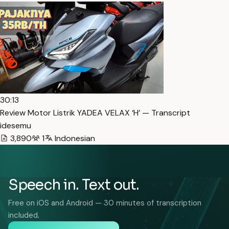
30:13
Review Motor Listrik YADEA VELAX ‘H’ — Transcript
idesemu
3,890
1
Indonesian
Speech in. Text out.
Free on iOS and Android — 30 minutes of transcription
included.