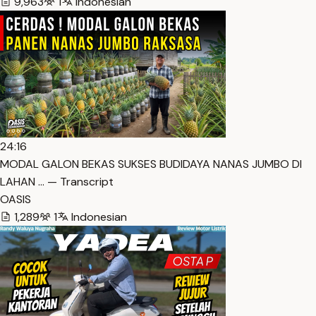
9,963
1
Indonesian
24:16
MODAL GALON BEKAS SUKSES BUDIDAYA NANAS JUMBO DI
LAHAN … — Transcript
OASIS
1,289
1
Indonesian