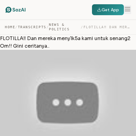
Get App
NEWS &
HOME
/
TRANSCRIPTS
/
/
FLOTILLA‼️ DAN MEREKA MENY1K5A KAMI UNTUK SENANG2 OM!! … — TRANSCRIPT
POLITICS
FLOTILLA‼️ Dan mereka meny1k5a kami untuk senang2
Om!! Gini ceritanya..