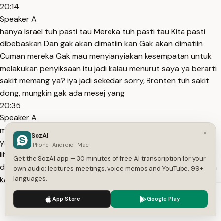
20:14
Speaker A
hanya Israel tuh pasti tau Mereka tuh pasti tau Kita pasti
dibebaskan Dan gak akan dimatiin kan Gak akan dimatiin
Cuman mereka Gak mau menyianyiakan kesempatan untuk
melakukan penyiksaan itu jadi kalau menurut saya ya berarti
sakit memang ya? iya jadi sekedar sorry, Bronten tuh sakit
dong, mungkin gak ada mesej yang
20:35
Speaker A
mau dikasih memberikan rasa trauma kepada teman-teman
×
SozAI
yang mau melakukan aksi seperti itu lagi sebelum kita, kita
iPhone · Android · Mac
lihat tuh ada Tiago, ada Saif, mereka lebih populer ya
Get the SozAI app — 30 minutes of free AI transcription for your
dibandingkan kita dan mereka leader gitu Kita mengukur kan
own audio: lectures, meetings, voice memos and YouTube. 99+
kalau Tiago atau Saif aja. Digituin?
languages.
20:51
We use cookies to enhance your experience.
Privacy Policy
App Store
Google Play
Speaker A
Accept
Settings
Digitukan dan bebas. Ya berarti kita ada di bawahnya lah.