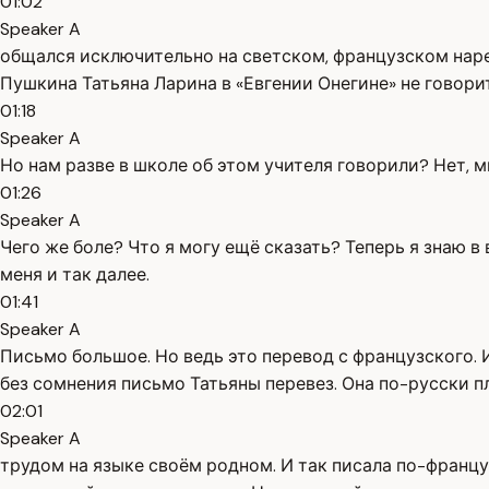
01:02
Speaker A
общался исключительно на светском, французском нареч
Пушкина Татьяна Ларина в «Евгении Онегине» не говорит
01:18
Speaker A
Но нам разве в школе об этом учителя говорили? Нет, м
01:26
Speaker A
Чего же боле? Что я могу ещё сказать? Теперь я знаю в
меня и так далее.
01:41
Speaker A
Письмо большое. Но ведь это перевод с французского. 
без сомнения письмо Татьяны перевез. Она по-русски п
02:01
Speaker A
трудом на языке своём родном. И так писала по-францу