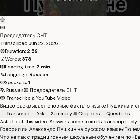
Председатель СНТ
Transcribed
Jun 22, 2026
Duration:
2:59
Words:
378
Reading time:
2 min
Language:
Russian
Speakers:
1
Russian
Председатель СНТ
Transcribe a YouTube Video
Видео раскрывает спорные факты о языке Пушкина и ег
Transcript
Ask
Summary
Chapters
Questions
Ask about this video. Answers come from its transcript only
Говорил ли Александр Пушкин на русском языке?
Почем
Что не так с традиционным школьным обучением по «Е