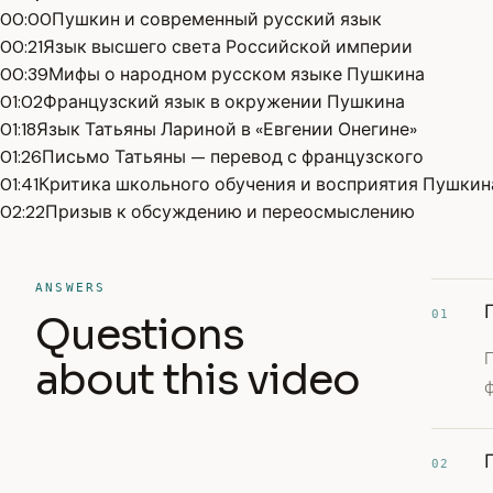
00:00
Пушкин и современный русский язык
00:21
Язык высшего света Российской империи
00:39
Мифы о народном русском языке Пушкина
01:02
Французский язык в окружении Пушкина
01:18
Язык Татьяны Лариной в «Евгении Онегине»
01:26
Письмо Татьяны — перевод с французского
01:41
Критика школьного обучения и восприятия Пушкин
02:22
Призыв к обсуждению и переосмыслению
ANSWERS
01
Questions
about this video
ф
02