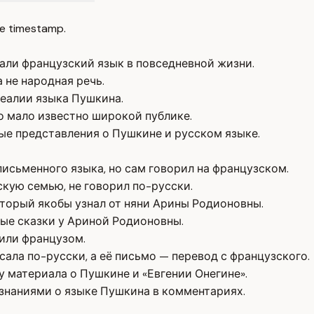
e timestamp.
вали французский язык в повседневной жизни.
 не народная речь.
реалии языка Пушкина.
о мало известно широкой публике.
е представления о Пушкине и русском языке.
исьменного языка, но сам говорил на французском.
кую семью, не говорил по-русски.
оторый якобы узнал от няни Арины Родионовны.
ые сказки у Ариной Родионовны.
нили французом.
исала по-русски, а её письмо — перевод с французского.
 материала о Пушкине и «Евгении Онегине».
знаниями о языке Пушкина в комментариях.