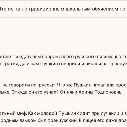
Что не так с традиционным школьным обучением по 
тают создателем современного русского письменного яз
стократия, да и сам Пушкин говорили и писали на франц
, не говорили по-русски. Что же Пушкин писал для про
ыке. Откуда он его узнал? От няни Арины Родионовны.
ольный миф. Как молодой Пушкин сидит при лучении и 
 родным языком был французский. В лицее его даже дра