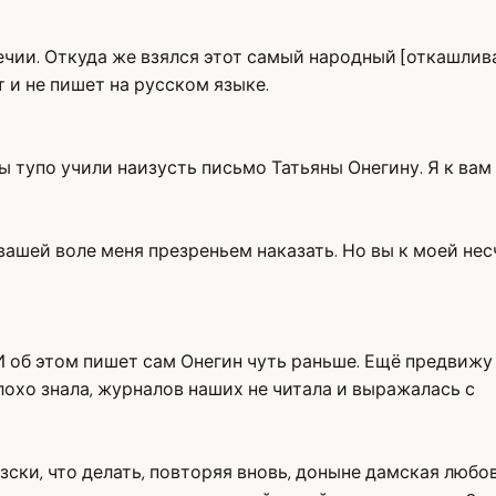
ии. Откуда же взялся этот самый народный [откашливае
 и не пишет на русском языке.
ы тупо учили наизусть письмо Татьяны Онегину. Я к вам
 вашей воле меня презреньем наказать. Но вы к моей не
И об этом пишет сам Онегин чуть раньше. Ещё предвижу 
лохо знала, журналов наших не читала и выражалась с
зски, что делать, повторяя вновь, доныне дамская любо