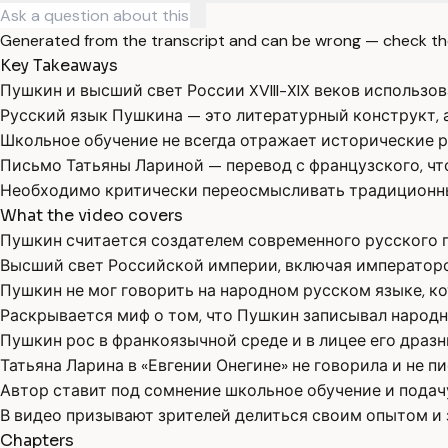
Generated from the transcript and can be wrong — check th
Key Takeaways
Пушкин и высший свет России XVIII-XIX веков использо
Русский язык Пушкина — это литературный конструкт, а
Школьное обучение не всегда отражает исторические 
Письмо Татьяны Лариной — перевод с французского, чт
Необходимо критически переосмысливать традиционны
What the video covers
Пушкин считается создателем современного русского п
Высший свет Российской империи, включая императорс
Пушкин не мог говорить на народном русском языке, к
Раскрывается миф о том, что Пушкин записывал народн
Пушкин рос в франкоязычной среде и в лицее его драз
Татьяна Ларина в «Евгении Онегине» не говорила и не п
Автор ставит под сомнение школьное обучение и подачу
В видео призывают зрителей делиться своим опытом и 
Chapters