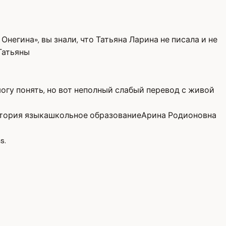
негина», вы знали, что Татьяна Ларина не писала и не
Татьяны
могу понять, но вот неполный слабый перевод с живой
тория языка
школьное образование
Арина Родионовна
s.