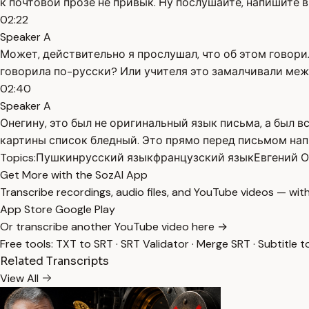
к почтовой прозе не привык. Ну послушайте, напишите в
02:22
Speaker A
Может, действительно я прослушал, что об этом говорили
говорила по-русски? Или учителя это замалчивали межд
02:40
Speaker A
Онегину, это был не оригинальный язык письма, а был в
картины список бледный. Это прямо перед письмом нап
Topics:
Пушкин
русский язык
французский язык
Евгений О
Get More with the SozAI App
Transcribe recordings, audio files, and YouTube videos — with
App Store
Google Play
Or transcribe another YouTube video here →
Free tools:
TXT to SRT
·
SRT Validator
·
Merge SRT
·
Subtitle t
Related Transcripts
View All