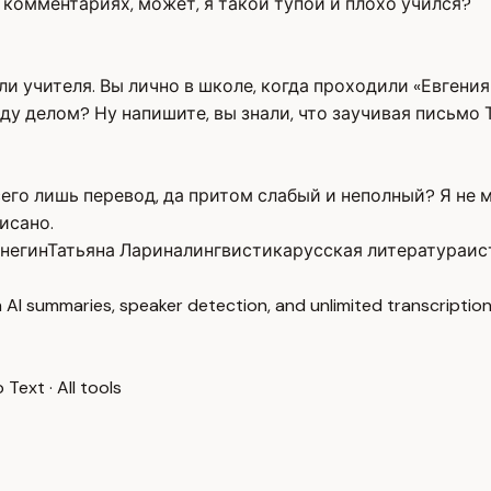
 комментариях, может, я такой тупой и плохо учился?
 учителя. Вы лично в школе, когда проходили «Евгения О
у делом? Ну напишите, вы знали, что заучивая письмо 
сего лишь перевод, да притом слабый и неполный? Я не 
исано.
негин
Татьяна Ларина
лингвистика
русская литература
ис
 AI summaries, speaker detection, and unlimited transcription
o Text
·
All tools