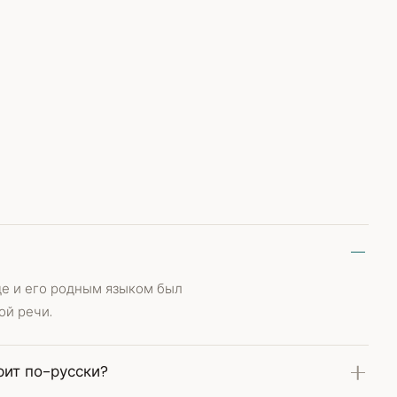
де и его родным языком был
ой речи.
рит по-русски?