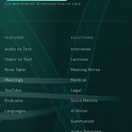
iOS and Android. 30 minutes free, no card.
FEATURES
SOLUTIONS
Audio to Text
Interviews
Video to Text
Lectures
Note Taker
Meeting Notes
Meetings
Medical
YouTube
Legal
Podcasts
Voice Memos
Languages
AI Writer
Summarizer
Audio Translate