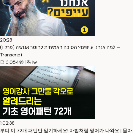
20:23
למה אנחנו עייפים? הסיבה האמיתית לחוסר אנרגיה (פרק 1) —
Transcript
3,054
1
Iw
1:02:38
부디 이 72개 패턴만 암기하세요! 마법처럼 영어가 나와요 | 몰아