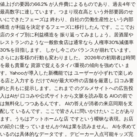
値上げの要因の66.2% が人件費によるものであり、過去4年で
最高数字に達しています。つまり現在高と いう外部要因のせ
いにできたフェーズは 終わり、自社の労働生産性という内部
構造 が利益を決定するフェーズに移行したん です。ここでお
店のタイプ別に利益構造を 振り返ってみましょう。居酒屋や
レストランのような一般飲食店は通常なら 人権率30%減価率
30%を目指します。 しかし今このバランスが崩れています。
さらにお客様の行動も変わりました。 2026年の初期者は時間
を最も貴重な 資源で捉えるタイパ重視の傾向を強めてい ま
す。Yahooが導入した新機能では ユーザーが小ずれで楽しめ
る店と入力する だけでAIが最大10件の店舗を厳選し 口コみ要
約と共もに提示します。これまで のグルメサイトへの広告投
入はAIが 口コみや公式サイトから文脈を読み取る AIOの前で
は無料化しつつあるんです。 AIの答えが消者の来店同期を支
配して いるんです。ここで皆さんに問いかけたい ことがあり
ます。うちはアットホームな店 ですという曖昧な表現。お店
の紹介に使っ ていませんか?AIは業を読みません。 AIを求めて
いるのは具体的なデータです 。デビーカー入点可能キッズ完