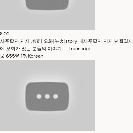
8:02
사주팔자 지지[地支] 오화[午火]story 내사주팔자 지지 년월일시
에 오화가 있는 분들의 이야기 — Transcript
655
1
Korean