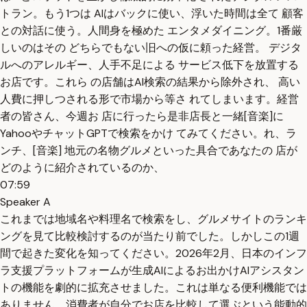
トラン。もう1つは AIはバックに使い、浮いた時間は全て 顧客
との対話に使う。人間身を極めた エンタメダイニング。1番厳
しいのはその どちらでもない旧への仮に頼った経営。 デジタ
ルへのアレルギー、人手不足による サービス低下を放置する
お店です。これら の店舗はAI検索の結果から除外され、 高い
人費に押しつされる形で市場から等さ れてしまいます。経営
者の皆さん、今週お 店に行ったら是非店長と一緒[音楽]に
YahooやチャットGPTで検索をかけ てみてください。れ、ラ
ンチ、[音楽] 地元の名物グルメといった具合であなたの 店が
どのように紹介されているのか、
07:59
Speaker A
これまでは地域名や料理名で検索をし、グルメサイトのランキ
ングを見て比較検討するのが当たり前でした。しかしこの1週
間で起きた変化を知ってください。2026年2月、日本のインフ
ラ支援プラットフォームが生成AIによるお出かけAIアシスタン
トの機能を劇的に拡充させました。これは単なる便利機能では
ありません。消費者が自分でお店を比較して選ぶという能動的