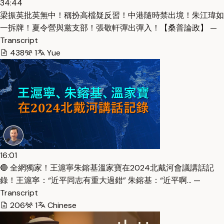
34:44
梁振英批英無中！稱扮高檔疑反習！中港隨時禁出境！朱江瑋如
一拆牌！夏令營與黨支部！張敬軒彈出彈入！【桑普論政】 —
Transcript
438
1
Yue
16:01
🔴 全網獨家！王滬寧朱鎔基溫家寶在2024北戴河會議講話記
錄！王滬寧：“近平同志有重大過錯” 朱鎔基：“近平啊… —
Transcript
206
1
Chinese