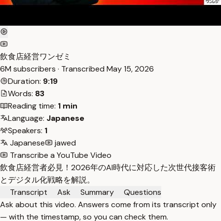
飲食店経営ワンゼミ
6M subscribers · Transcribed
May 15, 2026
Duration:
9:19
Words:
83
Reading time:
1 min
Language:
Japanese
Speakers:
1
Japanese
jawed
Transcribe a YouTube Video
飲食店経営者必見！2026年のAI時代に対応した次世代接客術
とデジタル化戦略を解説。
Transcript
Ask
Summary
Questions
Ask about this video. Answers come from its transcript only
— with the timestamp, so you can check them.