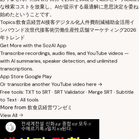
な検索コストを放棄し、AIが提示する最適解に意思決定を委ね
始めたということです。
Topics:
飲食店経営
AI接客
デジタル化
人件費削減
補助金活用
イ
ンバウンド
次世代接客術
労働生産性
店舗マーケティング
2026
年トレンド
Get More with the SozAI App
Transcribe recordings, audio files, and YouTube videos —
with AI summaries, speaker detection, and unlimited
transcriptions.
App Store
Google Play
Or transcribe another YouTube video here →
Free tools:
TXT to SRT
·
SRT Validator
·
Merge SRT
·
Subtitle
to Text
·
All tools
More from 飲食店経営ワンゼミ
View All