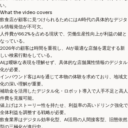
い。
What the video covers
飲食店が顧客に見つけられるためにはAI時代の具体的なデジタ
ル情報発信が不可欠。
人件費が66.2%を占める現状で、労働生産性向上が利益の鍵と
なっている。
2026年の顧客は時間を重視し、AIが最適な店舗を選定する新
しい検索行動をしている。
AIは曖昧な表現を理解せず、具体的な店舗属性情報のデジタル
化が必要。
インバウンド客はAIを通じて本物の体験を求めており、地域文
化の深い理解が重要。
補助金を活用したデジタル化・ロボット導入で人手不足と高人
件費を克服可能。
値上げはストーリー性を持たせ、利益率の高いドリンク強化で
全体利益を調整する戦略が必要。
飲食業界はデジタル効率化型、AI活用の人間接客型、旧態依然
型の三極化が進行中。