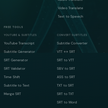
Video Translate
Text to Speech
FREE TOOLS
YOUTUBE & SUBTITLES
CONVERT SUBTITLES
YouTube Transcript
Subtitle Converter
Subtitle Generator
VTT ↔ SRT
SRT Generator
SRT to VTT
SRT Validator
SBV to SRT
Time Shift
ASS to SRT
Subtitle to Text
TXT to SRT
Merge SRT
SRT to TXT
SRT to Word