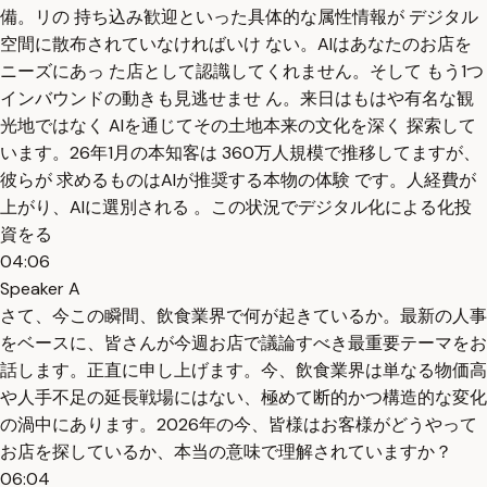
備。リの 持ち込み歓迎といった具体的な属性情報が デジタル
空間に散布されていなければいけ ない。AIはあなたのお店を
ニーズにあっ た店として認識してくれません。そして もう1つ
インバウンドの動きも見逃せませ ん。来日はもはや有名な観
光地ではなく AIを通じてその土地本来の文化を深く 探索して
います。26年1月の本知客は 360万人規模で推移してますが、
彼らが 求めるものはAIが推奨する本物の体験 です。人経費が
上がり、AIに選別される 。この状況でデジタル化による化投
資をる
04:06
Speaker A
さて、今この瞬間、飲食業界で何が起きているか。最新の人事
をベースに、皆さんが今週お店で議論すべき最重要テーマをお
話します。正直に申し上げます。今、飲食業界は単なる物価高
や人手不足の延長戦場にはない、極めて断的かつ構造的な変化
の渦中にあります。2026年の今、皆様はお客様がどうやって
お店を探しているか、本当の意味で理解されていますか？
06:04