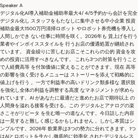
Speaker A
デジタル化AI導入補助金補助率最大4/ 4/5予約から会計を完全
デジタル化し スタッフをもたなしに集中させる中小企業 投資
補助金最大1500万円清掃ロボット やロボット券売機を導入し
人間しかでき ない仕事に時間を咲く。2026年も 賃上げを行う
業者やインボイススタイルを 行うお店の優遇処置が継続され
ています。 資金繰りに苦しむお店こそこれらの公的 資金を攻
めの投資に活用すべきなんです。 これら3つの対策を行うこと
で人経費高等 を付加価値に変えることができます。現在 高等
の影響を強く受けるメニューは ストーリーを添えて戦略的に
値上げを行う 。一方で利益率の高いドリンク類多様な 選択肢
を強化し全体の利益を調整する高度 なマネジメントが求めら
れています。AI があなたに最適だと進めたお店で期待以上 の
人間身を溢れる接客を受ける。この デジタルとアナログの楽
さこそがリビータ を生む唯一の道なんです。今日話した内容
は一見すると難しく感じるかもしれません 。しかし本質はシ
ンプルです。2026年 飲業界は3つの勢力に分れてきます。1つ
はAIとロボットを生かし徹底的に効率化 されたデジタルレス