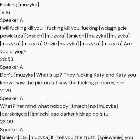
Fucking [muzyka]
19:16
Speaker A
I will fucking kill you. I fucking kill you. fucking [wciągnięcie
powietrza][śmiech] [muzyka] [śmiech] [muzyka] [muzyka]
[muzyka] [muzyka] Gdzie [muzyka] [muzyka] [muzyka] Are
you crying?
20:53
Speaker A
Don't. [muzyka] What's up? They fucking Katy and Katy you
know I saw the pictures. I saw the fucking pictures, bro.
21:26
Speaker A
What? her mind what nobody [śmiech] no [muzyka]
[parsknięcie] [śmiech] ose darker kidnap no situ.
23:09
Speaker A
[śmiech] Ok. [muzyka] If I tell you the truth, [śpiewanie] you