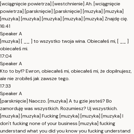
[wciągnięcie powietrza] [westchnienie] Ah. [wciągnięcie
powietrza] [parsknięcie] [parsknięcie] [muzyka] [muzyka]
[muzyka] [muzyka] [muzyka] [muzyka] [muzyka] Znajdę cię.
16:41
Speaker A
[muzyka] [ __ ] to wszystko twoja wina. Obiecałeś mi, [ __ ]
obiecałeś mi.
17:04
Speaker A
Kto to był? Ewron, obiecałeś mi, obiecałeś mi, że dopilnujesz,
ale nie zrobiłeś jak zawsze tego.
17:33
Speaker A
[parsknięcie] Naoczo. [muzyka] A tu gzie jesteś? Bo
zamorduję was wszystkich. Rozumiesz? Uj wszystkich.
[muzyka] [muzyka] Fucking [muzyka] [muzyka] [muzyka] I
don't fucking none of your business [muzyka] fucking
understand what you did you know you fucking understand