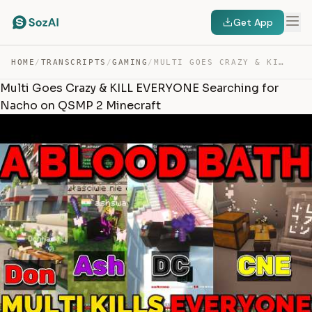
Get App
HOME
/
TRANSCRIPTS
/
GAMING
/
MULTI GOES CRAZY & KILL EVERYONE SEARCHING FOR NACHO ON… — TRANSCRIPT
Multi Goes Crazy & KILL EVERYONE Searching for
Nacho on QSMP 2 Minecraft