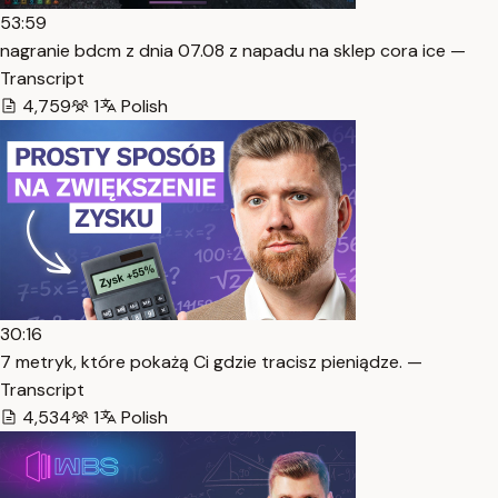
53:59
nagranie bdcm z dnia 07.08 z napadu na sklep cora ice —
Transcript
4,759
1
Polish
30:16
7 metryk, które pokażą Ci gdzie tracisz pieniądze. —
Transcript
4,534
1
Polish