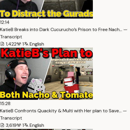
12:14
KatieB Breaks into Dark Cucurucho’s Prison to Free Nach… —
Transcript
1,422
1
English
15:28
KatieB Confronts Quackity & Multi with Her plan to Save… —
Transcript
3,619
1
English