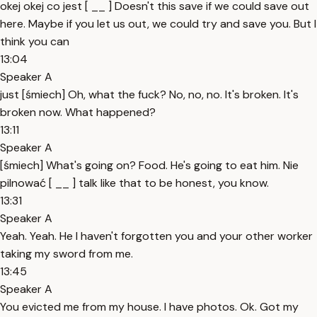
okej okej co jest [ __ ] Doesn't this save if we could save out
here. Maybe if you let us out, we could try and save you. But I
think you can
13:04
Speaker A
just [śmiech] Oh, what the fuck? No, no, no. It's broken. It's
broken now. What happened?
13:11
Speaker A
[śmiech] What's going on? Food. He's going to eat him. Nie
pilnować [ __ ] talk like that to be honest, you know.
13:31
Speaker A
Yeah. Yeah. He I haven't forgotten you and your other worker
taking my sword from me.
13:45
Speaker A
You evicted me from my house. I have photos. Ok. Got my