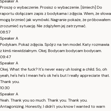
Speaker A
Proszę o wybaczenie. Prosisz o wybaczenie. [śmiech] Do
raportu dołączam zapis z bodykama i zdjęcia. Wiem, że słowa
mogą brzmieć jak wymówki. Nagranie pokaże, że próbowałem
zrozumieć sytuację. Nie zdążyłem jej zatrzymać.
08:57
Speaker A
Podykam. Pokaż zdjęcia. Spójrz na ten model. Katy rozmawia
z kimś niewidzialnym. Okej. Bodycam bodycam bodycam.
09:47
Speaker A
Okej. What the fuck? It's never easy uh losing a child. So, oh
yeah, he's he's I mean he's ok he's but I really appreciate that.
Thank you.
10:30
Speaker A
Yeah. Thank you so much. Thank you. Thank you.
Antagonizing. Honestly, I didn't you know I wanted to warn