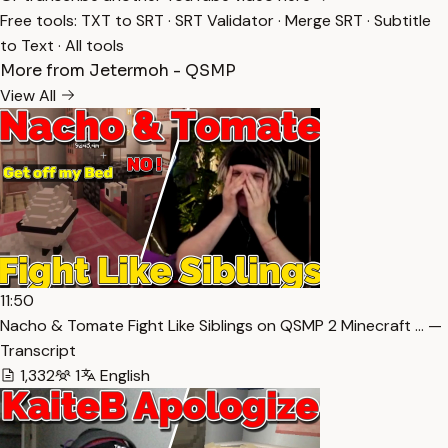
Free tools:
TXT to SRT
·
SRT Validator
·
Merge SRT
·
Subtitle
to Text
·
All tools
More from Jetermoh - QSMP
View All
11:50
Nacho & Tomate Fight Like Siblings on QSMP 2 Minecraft … —
Transcript
1,332
1
English