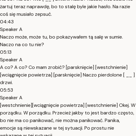
żartuj teraz naprawdę, bo to stalę byle jakie hasło. Na razie
coś się musiało zepsuć.
04:43
Speaker A
Naczo może, może tu, bo pokazywałem tą salę w sumie.
Naczo na co tu nie?
05:13
Speaker A
A co? A co? Co mam zrobić? [parsknięcie] [westchnienie]
[wciągnięcie powietrza] [parsknięcie] Naczo pierdolone [ __ ]
drzwi.
05:53
Speaker A
[westchnienie][wciągnięcie powietrza] [westchnienie] Okej. W
porządku. W porządku. Przecież jakby to jest bardzo często,
bo nie ma co panikować, nie można panikować. Panika,
emocje są niewskazane w tej sytuacji. Po prostu nie
wskazane w tej sytuacji.