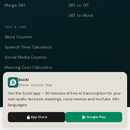
Merge SRT
SRT to TXT
SRT to Word
TEXT & TIME
Word Counter
Speech Time Calculator
Social Media Counter
Meeting Cost Calculator
Online Timer
×
SozAI
iPhone · Android · Mac
Timecode Converter
Get the SozAI app — 30 minutes of free AI transcription for your
own audio: lectures, meetings, voice memos and YouTube. 99+
COMPANY
languages.
About
We use cookies to enhance your experience.
Privacy Policy
App Store
Google Play
Accept
Settings
Pricing