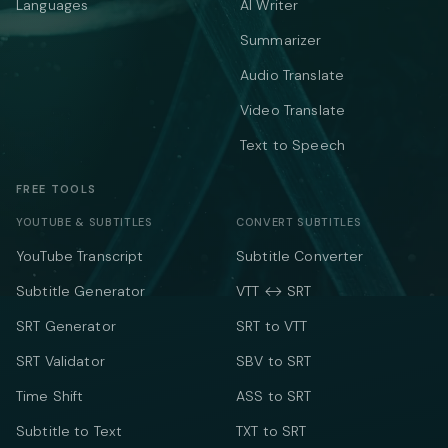
Languages
AI Writer
Summarizer
Audio Translate
Video Translate
Text to Speech
FREE TOOLS
YOUTUBE & SUBTITLES
CONVERT SUBTITLES
YouTube Transcript
Subtitle Converter
Subtitle Generator
VTT ↔ SRT
SRT Generator
SRT to VTT
SRT Validator
SBV to SRT
Time Shift
ASS to SRT
Subtitle to Text
TXT to SRT