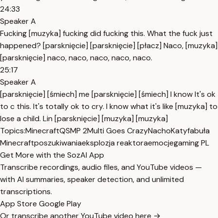
24:33
Speaker A
Fucking [muzyka] fucking did fucking this. What the fuck just
happened? [parsknięcie] [parsknięcie] [płacz] Naco, [muzyka]
[parsknięcie] naco, naco, naco, naco, naco.
25:17
Speaker A
[parsknięcie] [śmiech] me [parsknięcie] [śmiech] I know It's ok
to c this. It's totally ok to cry. I know what it's like [muzyka] to
lose a child. Lin [parsknięcie] [muzyka] [muzyka]
Topics:
Minecraft
QSMP 2
Multi Goes Crazy
Nacho
Katy
fabuła
Minecraft
poszukiwania
eksplozja reaktora
emocje
gaming PL
Get More with the SozAI App
Transcribe recordings, audio files, and YouTube videos —
with AI summaries, speaker detection, and unlimited
transcriptions.
App Store
Google Play
Or transcribe another YouTube video here →