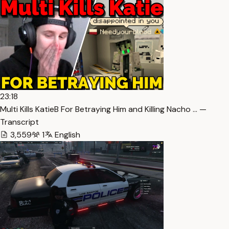
23:18
Multi Kills KatieB For Betraying Him and Killing Nacho … —
Transcript
3,559
1
English