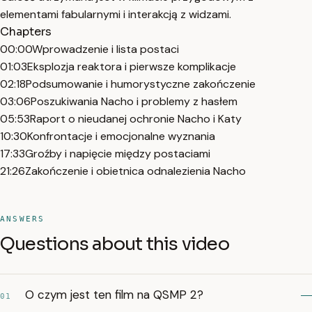
elementami fabularnymi i interakcją z widzami.
Chapters
00:00
Wprowadzenie i lista postaci
01:03
Eksplozja reaktora i pierwsze komplikacje
02:18
Podsumowanie i humorystyczne zakończenie
03:06
Poszukiwania Nacho i problemy z hasłem
05:53
Raport o nieudanej ochronie Nacho i Katy
10:30
Konfrontacje i emocjonalne wyznania
17:33
Groźby i napięcie między postaciami
21:26
Zakończenie i obietnica odnalezienia Nacho
ANSWERS
Questions about this video
O czym jest ten film na QSMP 2?
01