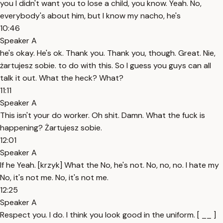
you I didn't want you to lose a child, you know. Yeah. No,
everybody's about him, but I know my nacho, he's
10:46
Speaker A
he's okay. He's ok. Thank you. Thank you, though. Great. Nie,
żartujesz sobie. to do with this. So I guess you guys can all
talk it out. What the heck? What?
11:11
Speaker A
This isn't your do worker. Oh shit. Damn. What the fuck is
happening? Żartujesz sobie.
12:01
Speaker A
If he Yeah. [krzyk] What the No, he's not. No, no, no. I hate my
No, it's not me. No, it's not me.
12:25
Speaker A
Respect you. I do. I think you look good in the uniform. [ __ ]