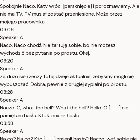
Spokojnie Naco. Katy wróci [parsknięcie] i porozmawiamy. Ale
nie ma TV. TV musiał zostać przeniesione. Może przez
mojego pracownika.
03:06
Speaker A
Naco, Naco chodź. Nie żartuję sobie, bo nie możesz
wychodzić bez pytania po prostu. Okej.
03:20
Speaker A
Za dużo się rzeczy tutaj dzieje aktualnie, żebyśmy mogli cię
wypuszczać. Dobra, pewnie z drugiej sypialni po prostu.
03:28
Speaker A
Naczo. O, what the hell? What the hell? Hello. O [ __ ] nie
pamiętam hasła. Ktoś zmienił hasło.
03:58
Speaker A
Na co? Na co? Kto [ __ ] zmienił hasło? Naczo, weź sobie nie