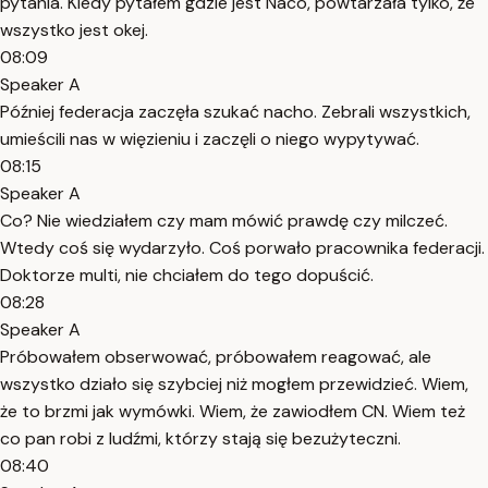
pytania. Kiedy pytałem gdzie jest Naco, powtarzała tylko, że
wszystko jest okej.
08:09
Speaker A
Później federacja zaczęła szukać nacho. Zebrali wszystkich,
umieścili nas w więzieniu i zaczęli o niego wypytywać.
08:15
Speaker A
Co? Nie wiedziałem czy mam mówić prawdę czy milczeć.
Wtedy coś się wydarzyło. Coś porwało pracownika federacji.
Doktorze multi, nie chciałem do tego dopuścić.
08:28
Speaker A
Próbowałem obserwować, próbowałem reagować, ale
wszystko działo się szybciej niż mogłem przewidzieć. Wiem,
że to brzmi jak wymówki. Wiem, że zawiodłem CN. Wiem też
co pan robi z ludźmi, którzy stają się bezużyteczni.
08:40