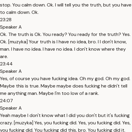
stop. You calm down. Ok. I will tell you the truth, but you have
to calm down. Ok.
23:28
Speaker A
Ok. The truth is Ok. You ready? You ready for the truth? Yes.
Ok. [muzyka] Your truth is I have no idea, bro. I I don't know,
man. I have no idea. I have no idea. I don't know where they
are.
23:44
Speaker A
Yes, of course you have fucking idea. Oh my god. Oh my god.
Maybe this is true. Maybe maybe does fucking he didn't tell
me anything man. Maybe I'm too low of a rank.
24:07
Speaker A
Yeah maybe I don't know what I did you don't but it's fucking
crazy. [muzyka] Yes, you fucking did. Yes, you fucking did. Yes,
you fucking did. You fucking did this, bro. You fucking did it.