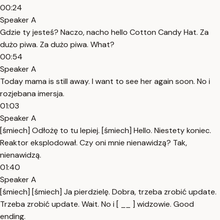
00:24
Speaker A
Gdzie ty jesteś? Naczo, nacho hello Cotton Candy Hat. Za
dużo piwa. Za dużo piwa. What?
00:54
Speaker A
Today mama is still away. I want to see her again soon. No i
rozjebana imersja.
01:03
Speaker A
[śmiech] Odłożę to tu lepiej. [śmiech] Hello. Niestety koniec.
Reaktor eksplodował. Czy oni mnie nienawidzą? Tak,
nienawidzą.
01:40
Speaker A
[śmiech] [śmiech] Ja pierdzielę. Dobra, trzeba zrobić update.
Trzeba zrobić update. Wait. No i [ __ ] widzowie. Good
ending.