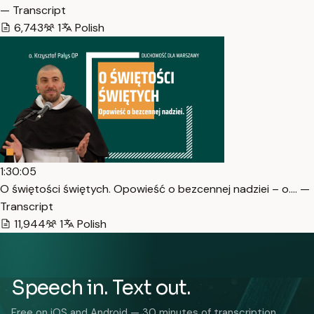
— Transcript
6,743
1
Polish
1:30:05
O świętości świętych. Opowieść o bezcennej nadziei – o.… —
Transcript
11,944
1
Polish
Speech in. Text out.
Free on iOS and Android — 30 minutes of transcription