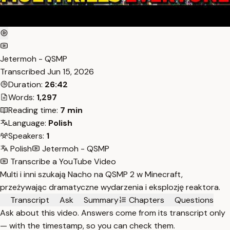
Jetermoh - QSMP
Transcribed
Jun 15, 2026
Duration:
26:42
Words:
1,297
Reading time:
7 min
Language:
Polish
Speakers:
1
Polish
Jetermoh - QSMP
Transcribe a YouTube Video
Multi i inni szukają Nacho na QSMP 2 w Minecraft,
przeżywając dramatyczne wydarzenia i eksplozję reaktora.
Transcript
Ask
Summary
Chapters
Questions
Ask about this video. Answers come from its transcript only
— with the timestamp, so you can check them.