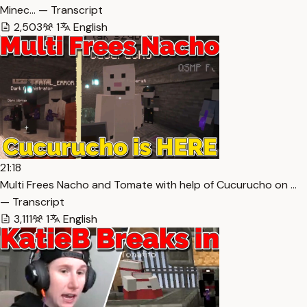
Minec… — Transcript
2,503
1
English
21:18
Multi Frees Nacho and Tomate with help of Cucurucho on …
— Transcript
3,111
1
English