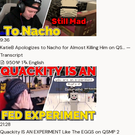
9:36
KatieB Apologizes to Nacho for Almost Killing Him on QS… —
Transcript
950
1
English
21:28
Quackity IS AN EXPERIMENT Like The EGGS on QSMP 2