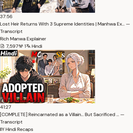
37:56
Lost Heir Returns With 3 Supreme Identities | Manhwa Ex… —
Transcript
Rich Manwa Explainer
7,597
1
Hindi
41:27
[COMPLETE] Reincarnated as a Villain… But Sacrificed … —
Transcript
IlY Hindi Recaps