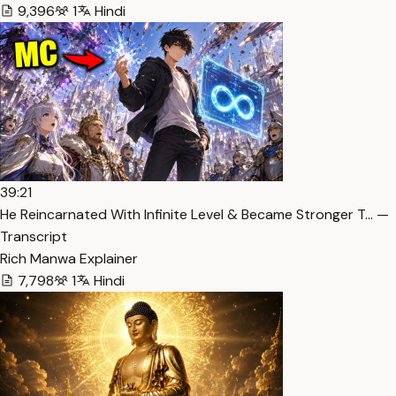
9,396
1
Hindi
39:21
He Reincarnated With Infinite Level & Became Stronger T… —
Transcript
Rich Manwa Explainer
7,798
1
Hindi