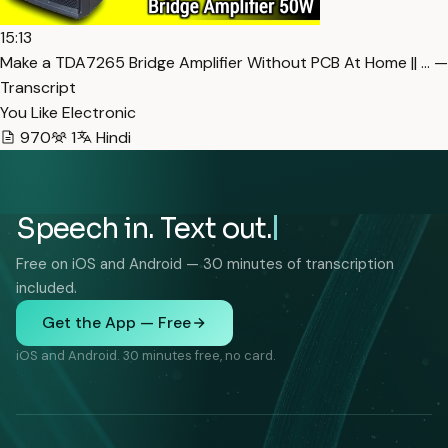
15:13
Make a TDA7265 Bridge Amplifier Without PCB At Home || … —
Transcript
You Like Electronic
970
1
Hindi
Speech in. Text out.
Free on iOS and Android — 30 minutes of transcription
included.
Get the App — Free
iOS and Android. 30 minutes free, no card.