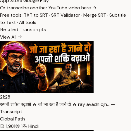
App Store
Google Play
Or transcribe another YouTube video here →
Free tools:
TXT to SRT
·
SRT Validator
·
Merge SRT
·
Subtitle
to Text
·
All tools
Related Transcripts
View All
21:28
अपनी शक्ति बढ़ाओ 🔥 जो जा रहा है जाने दो 🔥 ray avadh ojh… —
Transcript
Global Path
1,981
1
Hindi