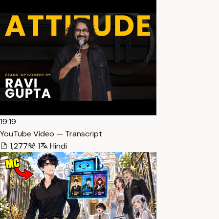
19:19
YouTube Video — Transcript
1,277
1
Hindi