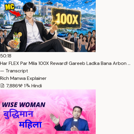
50:18
Har FLEX Par Mila 100X Reward! Gareeb Ladka Bana Arbon …
— Transcript
Rich Manwa Explainer
7,886
1
Hindi