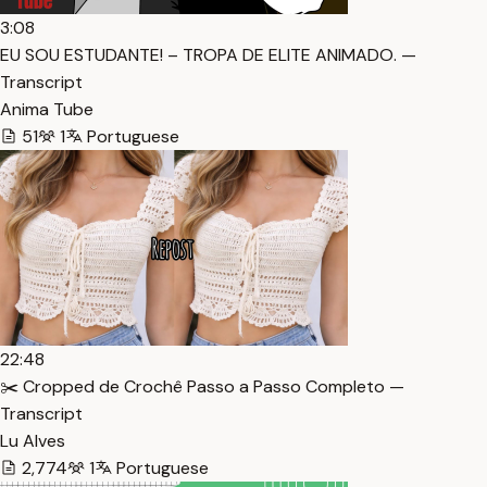
3:08
EU SOU ESTUDANTE! – TROPA DE ELITE ANIMADO. —
Transcript
Anima Tube
51
1
Portuguese
22:48
✂️ Cropped de Crochê Passo a Passo Completo —
Transcript
Lu Alves
2,774
1
Portuguese