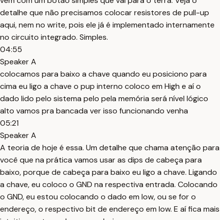
vem com um botão simples que vai para o terra. Veja o
detalhe que não precisamos colocar resistores de pull-up
aqui, nem no write, pois ele já é implementado internamente
no circuito integrado. Simples.
04:55
Speaker A
colocamos para baixo a chave quando eu posiciono para
cima eu ligo a chave o pup interno coloco em High e aí o
dado lido pelo sistema pelo pela memória será nível lógico
alto vamos pra bancada ver isso funcionando venha
05:21
Speaker A
A teoria de hoje é essa. Um detalhe que chama atenção para
você que na prática vamos usar as dips de cabeça para
baixo, porque de cabeça para baixo eu ligo a chave. Ligando
a chave, eu coloco o GND na respectiva entrada. Colocando
o GND, eu estou colocando o dado em low, ou se for o
endereço, o respectivo bit de endereço em low. E aí fica mais