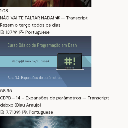
1:08
NÃO VAI TE FALTAR NADA! 🕊️ — Transcript
Rezem o terço todos os dias
137
1
Portuguese
56:35
CBPB – 14 – Expansões de parâmetros — Transcript
debxp (Blau Araujo)
7,713
1
Portuguese