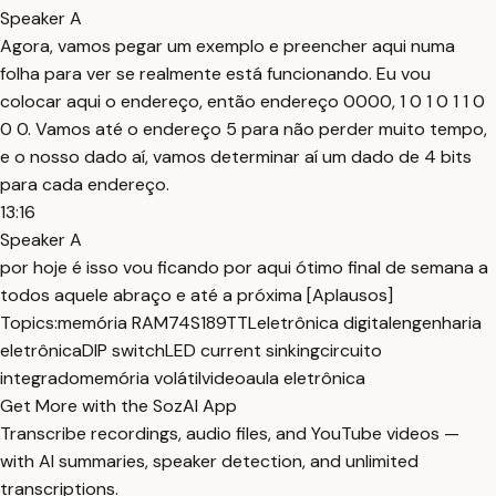
Speaker A
Agora, vamos pegar um exemplo e preencher aqui numa
folha para ver se realmente está funcionando. Eu vou
colocar aqui o endereço, então endereço 0000, 1 0 1 0 1 1 0
0 0. Vamos até o endereço 5 para não perder muito tempo,
e o nosso dado aí, vamos determinar aí um dado de 4 bits
para cada endereço.
13:16
Speaker A
por hoje é isso vou ficando por aqui ótimo final de semana a
todos aquele abraço e até a próxima [Aplausos]
Topics:
memória RAM
74S189
TTL
eletrônica digital
engenharia
eletrônica
DIP switch
LED current sinking
circuito
integrado
memória volátil
videoaula eletrônica
Get More with the SozAI App
Transcribe recordings, audio files, and YouTube videos —
with AI summaries, speaker detection, and unlimited
transcriptions.