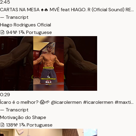
2:45
CARTAS NA MESA ♠️🔥 MVÊ feat HIAGO. R (Oficial Sound) RE…
— Transcript
Hiago Rodrigues Oficial
94
1
Portuguese
0:29
Ícaro é o melhor? 😱🌱 ​⁠@icarolermen #icarolermen #maxti…
— Transcript
Motivação do Shape
138
1
Portuguese