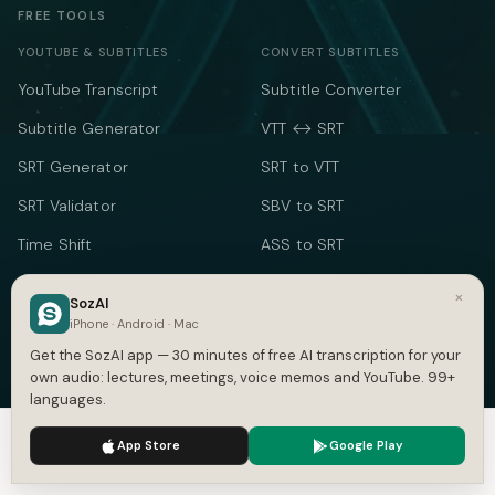
FREE TOOLS
YOUTUBE & SUBTITLES
CONVERT SUBTITLES
YouTube Transcript
Subtitle Converter
Subtitle Generator
VTT ↔ SRT
SRT Generator
SRT to VTT
SRT Validator
SBV to SRT
Time Shift
ASS to SRT
Subtitle to Text
TXT to SRT
×
SozAI
Merge SRT
SRT to TXT
iPhone · Android · Mac
Get the SozAI app — 30 minutes of free AI transcription for your
SRT to Word
own audio: lectures, meetings, voice memos and YouTube. 99+
languages.
TEXT & TIME
We use cookies to enhance your experience.
Privacy Policy
Word Counter
App Store
Google Play
Accept
Settings
Speech Time Calculator