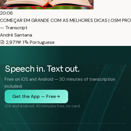
20:06
COMEÇAR EM GRANDE COM AS MELHORES DICAS | OSM PRO
— Transcript
André Santana
2,971
1
Portuguese
Speech in. Text out.
Free on iOS and Android — 30 minutes of transcription
included.
Get the App — Free
iOS and Android. 30 minutes free, no card.