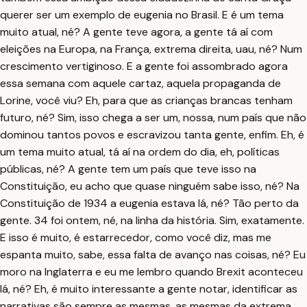
querer ser um exemplo de eugenia no Brasil. E é um tema
muito atual, né? A gente teve agora, a gente tá aí com
eleições na Europa, na França, extrema direita, uau, né? Num
crescimento vertiginoso. E a gente foi assombrado agora
essa semana com aquele cartaz, aquela propaganda de
Lorine, você viu? Eh, para que as crianças brancas tenham
futuro, né? Sim, isso chega a ser um, nossa, num país que não
dominou tantos povos e escravizou tanta gente, enfim. Eh, é
um tema muito atual, tá aí na ordem do dia, eh, políticas
públicas, né? A gente tem um país que teve isso na
Constituição, eu acho que quase ninguém sabe isso, né? Na
Constituição de 1934 a eugenia estava lá, né? Tão perto da
gente. 34 foi ontem, né, na linha da história. Sim, exatamente.
E isso é muito, é estarrecedor, como você diz, mas me
espanta muito, sabe, essa falta de avanço nas coisas, né? Eu
moro na Inglaterra e eu me lembro quando Brexit aconteceu
lá, né? Eh, é muito interessante a gente notar, identificar as
narrativas são sempre as mesmas, as mesmas da extrema