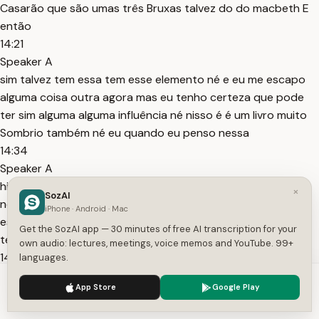
Casarão que são umas três Bruxas talvez do do macbeth E
então
14:21
Speaker A
sim talvez tem essa tem esse elemento né e eu me escapo
alguma coisa outra agora mas eu tenho certeza que pode
ter sim alguma alguma influência né nisso é é um livro muito
Sombrio também né eu quando eu penso nessa
14:34
Speaker A
história eu penso sempre ou preto e branca ou meio velada
×
SozAI
né uma coisa então é um pouco também com ess como
iPhone · Android · Mac
essa essa atmosfera assim do do do macbeth talvez não
Get the SozAI app — 30 minutes of free AI transcription for your
tem nada a ver com macbeth mas tem
own audio: lectures, meetings, voice memos and YouTube. 99+
14:50
languages.
Speaker A
We use cookies to enhance your experience.
Privacy Policy
App Store
Google Play
talvez tem esses elementos sim como a gente escreve a
Accept
Settings
partir da gente né tudo que forma a gente acaba de alguma