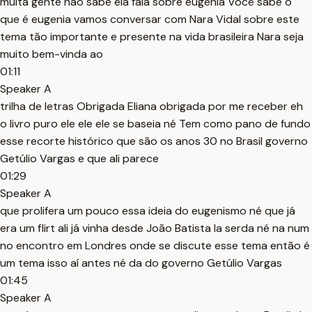
muita gente não sabe ela fala sobre eugenia Você sabe o
que é eugenia vamos conversar com Nara Vidal sobre este
tema tão importante e presente na vida brasileira Nara seja
muito bem-vinda ao
01:11
Speaker A
trilha de letras Obrigada Eliana obrigada por me receber eh
o livro puro ele ele ele se baseia né Tem como pano de fundo
esse recorte histórico que são os anos 30 no Brasil governo
Getúlio Vargas e que ali parece
01:29
Speaker A
que prolifera um pouco essa ideia do eugenismo né que já
era um flirt ali já vinha desde João Batista la serda né na num
no encontro em Londres onde se discute esse tema então é
um tema isso aí antes né da do governo Getúlio Vargas
01:45
Speaker A