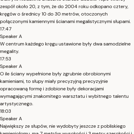
zespół około 20, z tym, że do 2004 roku odkopano cztery,
kręgów o średnicy 10 do 30 metrów, otoczonych
połączonymi kamiennymi ścianami megalistycznymi słupami.
17:47
Speaker A
W centrum każdego kręgu ustawione były dwa samodzielne
megality.
17:53
Speaker A
O ile ściany wypełnione były zgrubnie obrobionymi
kamieniami, to słupy miały precyzyjną precyzyjnie
opracowaną formę i zdobione były dekoracjami
wymagającymi znakomitego warsztatu i wybitnego talentu
artystycznego.
18:03
Speaker A
Największy ze słupów, nie wydobyty jeszcze z pobliskiego
kamieniołomu, ma 7 metrów wysokości i 3 metry szerokości i