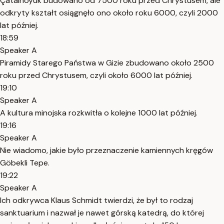
Çatalhöyük budowano od 7500 roku przed Chrystusem, ale
odkryty kształt osiągnęło ono około roku 6000, czyli 2000
lat później.
18:59
Speaker A
Piramidy Starego Państwa w Gizie zbudowano około 2500
roku przed Chrystusem, czyli około 6000 lat później.
19:10
Speaker A
A kultura minojska rozkwitła o kolejne 1000 lat później.
19:16
Speaker A
Nie wiadomo, jakie było przeznaczenie kamiennych kręgów
Göbekli Tepe.
19:22
Speaker A
Ich odkrywca Klaus Schmidt twierdzi, że był to rodzaj
sanktuarium i nazwał je nawet górską katedrą, do której