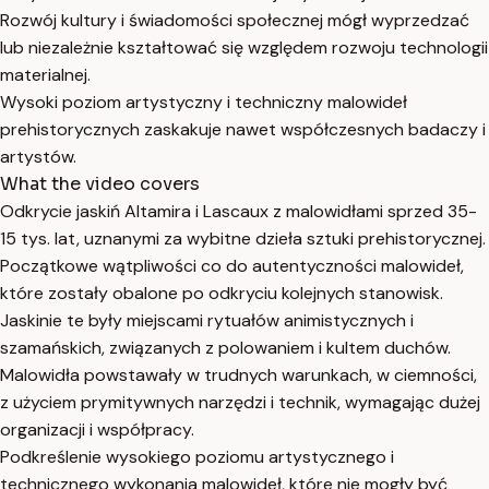
Rozwój kultury i świadomości społecznej mógł wyprzedzać
lub niezależnie kształtować się względem rozwoju technologii
materialnej.
Wysoki poziom artystyczny i techniczny malowideł
prehistorycznych zaskakuje nawet współczesnych badaczy i
artystów.
What the video covers
Odkrycie jaskiń Altamira i Lascaux z malowidłami sprzed 35-
15 tys. lat, uznanymi za wybitne dzieła sztuki prehistorycznej.
Początkowe wątpliwości co do autentyczności malowideł,
które zostały obalone po odkryciu kolejnych stanowisk.
Jaskinie te były miejscami rytuałów animistycznych i
szamańskich, związanych z polowaniem i kultem duchów.
Malowidła powstawały w trudnych warunkach, w ciemności,
z użyciem prymitywnych narzędzi i technik, wymagając dużej
organizacji i współpracy.
Podkreślenie wysokiego poziomu artystycznego i
technicznego wykonania malowideł, które nie mogły być