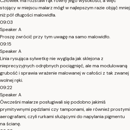
Człowiek ma rozstaw rąk równy jego wysokości, a więc
stojący w miejscu malarz mógł w najlepszym razie objąć mniej
niż pół długości malowidła.
09:03
Speaker A
Proszę zwrócić przy tym uwagę na samo malowidło.
09:15
Speaker A
Linia rysująca sylwetkę nie wygląda jak sklejona z
nieprecyzyjnych odrębnych pociągnięć, ale ma modulowaną
grubość i sprawia wrażenie malowanej w całości z tak zwanej
wolnej ręki.
09:22
Speaker A
Ówcześni malarze posługiwali się podobno jakimiś
prymitywnymi pędzlami czy tamponami, ale również prostymi
aerografami, czyli rurkami służącymi do napylania pigmentu
na ścianę.