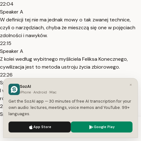
22:04
Speaker A
W definicji tej nie ma jednak mowy o tak zwanej technice,
czyli o narzędziach, chyba że mieszczą się one w pojęciach
zdolności i nawyków.
22:15
Speaker A
Z kolei według wybitnego myśliciela Feliksa Konecznego,
cywilizacja jest to metoda ustroju życia zbiorowego.
22:26
Speaker A
×
SozAI
I w obrębie tak zdefiniowanych cywilizacji mogą powstawać
iPhone · Android · Mac
różne kultury, będące odmianami cywilizacji.
Get the SozAI app — 30 minutes of free AI transcription for your
22:34
own audio: lectures, meetings, voice memos and YouTube. 99+
Speaker A
languages.
Definicji kultury i cywilizacji pojawiło się mnóstwo.
We use cookies to enhance your experience.
Privacy Policy
App Store
Google Play
22:40
Accept
Settings
Speaker A