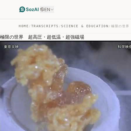
EN
HOME
/
TRANSCRIPTS
/
SCIENCE & EDUCATION
/
極限の世界 
極限の世界 超高圧・超低温・超強磁場