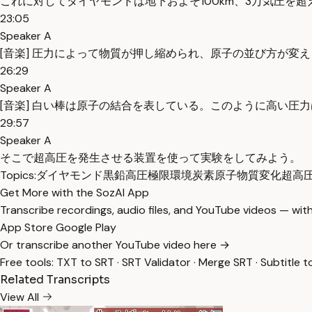
これに対してダイヤモンドは地下およそ100km、3万気圧を
23:05
Speaker A
[音楽] 圧力によって物質が押し縮められ、原子の並び方が変
26:29
Speaker A
[音楽] 白い棒は原子の結合を表している。このように高い圧
29:57
Speaker A
そこで超高圧を発生させる装置を使って実験をしてみよう。
Topics:
ダイヤモンド
黒鉛
高圧
極限環境
炭素原子
物質変化
超高
Get More with the SozAI App
Transcribe recordings, audio files, and YouTube videos — with
App Store
Google Play
Or transcribe another YouTube video here →
Free tools:
TXT to SRT
·
SRT Validator
·
Merge SRT
·
Subtitle t
Related Transcripts
View All