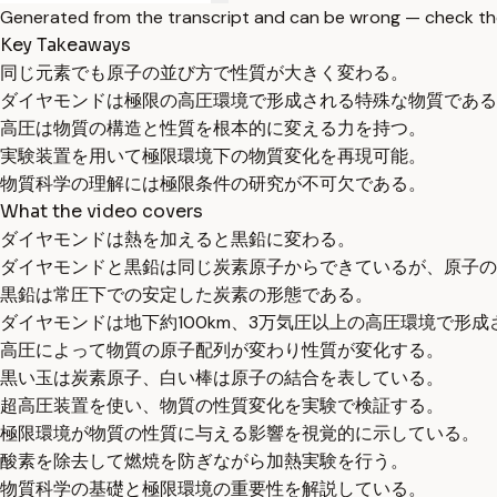
Generated from the transcript and can be wrong — check th
Key Takeaways
同じ元素でも原子の並び方で性質が大きく変わる。
ダイヤモンドは極限の高圧環境で形成される特殊な物質である
高圧は物質の構造と性質を根本的に変える力を持つ。
実験装置を用いて極限環境下の物質変化を再現可能。
物質科学の理解には極限条件の研究が不可欠である。
What the video covers
ダイヤモンドは熱を加えると黒鉛に変わる。
ダイヤモンドと黒鉛は同じ炭素原子からできているが、原子の
黒鉛は常圧下での安定した炭素の形態である。
ダイヤモンドは地下約100km、3万気圧以上の高圧環境で形成
高圧によって物質の原子配列が変わり性質が変化する。
黒い玉は炭素原子、白い棒は原子の結合を表している。
超高圧装置を使い、物質の性質変化を実験で検証する。
極限環境が物質の性質に与える影響を視覚的に示している。
酸素を除去して燃焼を防ぎながら加熱実験を行う。
物質科学の基礎と極限環境の重要性を解説している。