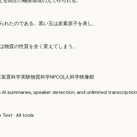
超える高圧の極限環境の元で作られる。
えられたのである。黒い玉は炭素原子を表し、
力は物質の性質を全く変えてしまう。
圧装置
科学実験
物質科学
NPO法人科学映像館
 AI summaries, speaker detection, and unlimited transcription
o Text
·
All tools