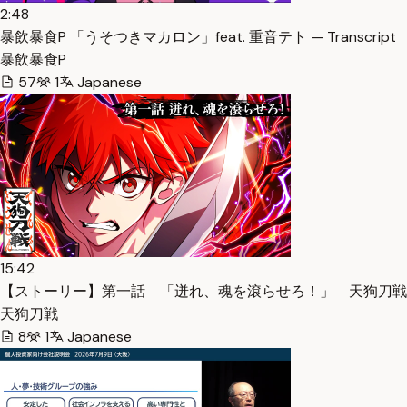
2:48
暴飲暴食P 「うそつきマカロン」feat. 重音テト — Transcript
暴飲暴食P
57
1
Japanese
15:42
【ストーリー】第一話 「迸れ、魂を滾らせろ！」 天狗刀戦 -Tengut
天狗刀戦
8
1
Japanese