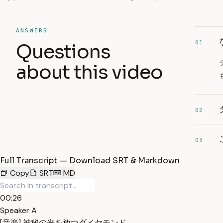
ANSWERS
01
Questions
about this video
02
03
Full Transcript — Download SRT & Markdown
Copy
SRT
MD
00:26
Speaker A
[音楽] 神秘の光を放つダイヤモンド。