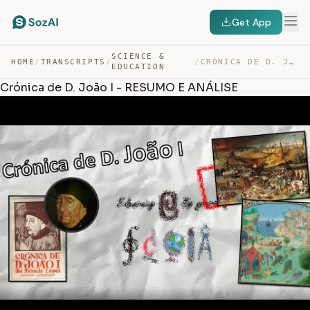
Get App
SCIENCE &
HOME
/
TRANSCRIPTS
/
/
CRÓNICA DE D. JOÃO I – RESUMO E ANÁLISE — TRANSCRIPT
EDUCATION
Crónica de D. João I - RESUMO E ANÁLISE