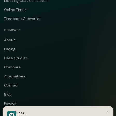
Meeting Cost Calculator
Online Timer
Timecode Converter
COMPANY
About
Pricing
Case Studies
Compare
Alternatives
Contact
Blog
Privacy
×
Terms
SozAI