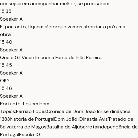
conseguirem acompanhar melhor, se precisarem.
15:35
Speaker A
E, portanto, fiquem aí porque vamos abordar a próxima
obra.
15:40
Speaker A
Que é Gil Vicente com a Farsa de Inês Pereira.
15:45
Speaker A
OK?
15:46
Speaker A
Portanto, fiquem bem.
Topics:
Fernão Lopes
Crónica de Dom João I
crise dinástica
1383
história de Portugal
Dom João I
Dinastia Avis
Tratado de
Salvaterra de Magos
Batalha de Aljubarrota
independência de
Portugal
Escola 101