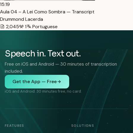
15:19
Aula 04 – A Lei Como Sombra — Transcript
Drummond Lacerda
2,045
1
Portuguese
Speech in. Text out.
Free on iOS and Android — 30 minutes of transcription
included.
Get the App — Free
iOS and Android. 30 minutes free, no card.
FEATURES
SOLUTIONS