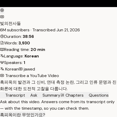
빛의전사들
6M subscribers · Transcribed
Jun 21, 2026
Duration:
38:56
Words:
3,930
Reading time:
20 min
Language:
Korean
Speakers:
1
Korean
jawed
Transcribe a YouTube Video
흑피옥의 발견과 그 신비, 연대 측정 논란, 그리고 인류 문명과 진
화론에 대한 도전적 고찰을 다룹니다.
Transcript
Ask
Summary
Chapters
Questions
Ask about this video. Answers come from its transcript only
— with the timestamp, so you can check them.
흑피옥이란 무엇인가요?