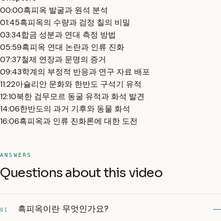
00:00
흑피옥 발굴과 원석 분석
01:45
흑피옥의 수량과 검정 칠의 비밀
03:34
합금 성분과 연대 측정 방법
05:59
흑피옥 연대 논란과 인류 진화
07:37
철제 연장과 문명의 증거
09:43
학계의 부정적 반응과 연구 자료 배포
11:22
아슐리안 문화와 한반도 구석기 유적
12:10
북한 검무모르 동굴 유적과 화석 발견
14:06
한반도의 과거 기후와 동물 화석
16:06
흑피옥과 인류 진화론에 대한 도전
ANSWERS
Questions about this video
흑피옥이란 무엇인가요?
01