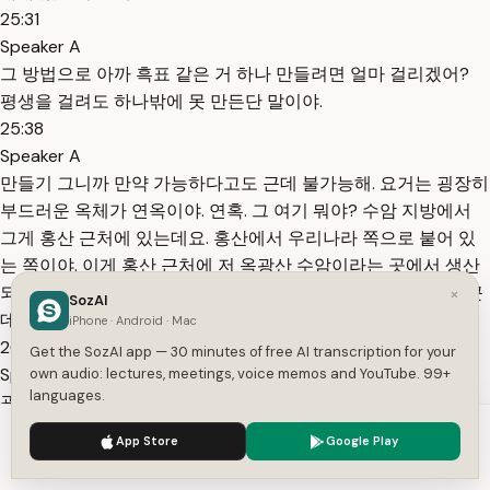
25:31
Speaker A
그 방법으로 아까 흑표 같은 거 하나 만들려면 얼마 걸리겠어?
평생을 걸려도 하나밖에 못 만든단 말이야.
25:38
Speaker A
만들기 그니까 만약 가능하다고도 근데 불가능해. 요거는 굉장히
부드러운 옥체가 연옥이야. 연혹. 그 여기 뭐야? 수암 지방에서
그게 홍산 근처에 있는데요. 홍산에서 우리나라 쪽으로 붙어 있
는 쪽이야. 이게 홍산 근처에 저 옥광산 수암이라는 곳에서 생산
되는 요걸 수암옥이라 그래. 수암에서 요걸로 만든 거야 그거. 근
×
SozAI
데 요거는
iPhone · Android · Mac
26:05
Get the SozAI app — 30 minutes of free AI transcription for your
Speaker A
own audio: lectures, meetings, voice memos and YouTube. 99+
languages.
굉장히 부드러워 옥이. 그래서 가공이 쉬워. 이거는 경도가 단단
하지 않아. 아까 근데 흑표 만드는 거는 감옥이라고 그거는 불가
We use cookies to enhance your experience.
Privacy Policy
App Store
Google Play
능하다고. 무슨 고래 심줄 같은 거에다가 뭐 뭐 뭐야 악교로 해 가
Accept
Settings
지고 모래가루를 섞어 가지고 그걸로 모래가루를 붙여 가지고 그