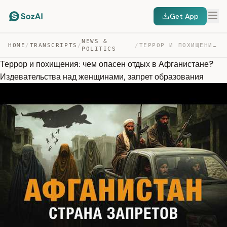
Get App
NEWS &
HOME
/
TRANSCRIPTS
/
/
ТЕРРОР И ПОХИЩЕНИЯ: ЧЕМ ОПАСЕН ОТДЫХ В АФГАНИСТАНЕ? ИЗД… — TRANSCRIPT
POLITICS
Террор и похищения: чем опасен отдых в Афганистане?
Издевательства над женщинами, запрет образования