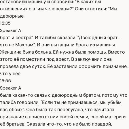
остановили машину и спросили: "В каких вы
отношениях с этим человеком?" Они ответили: "Мы
двоюрные,
15:35
Speaker A
брат и сестра". И талибы сказали: "Двоюрдный брат -
это не Махрам". И они вытащили брата из машины.
Женщина была больна. Ей нужна была помощь. Вместо
этого её поместили под арест. В заключении она
провела двое суток. Её заставили оформить признание,
что у неё
15:55
Speaker A
была какая-то связь с двоюродным братом, потому что
талиба говорили: "Если ты не признаешься, мы убьём
вас обоих". Она была так перепугана, что зачитала
признание в присутствии своей семьи, своей матери и
её братьев. Сказала что-то, что не было правдой,