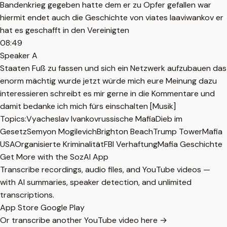
Bandenkrieg gegeben hatte dem er zu Opfer gefallen war
hiermit endet auch die Geschichte von viates laaviwankov er
hat es geschafft in den Vereinigten
08:49
Speaker A
Staaten Fuß zu fassen und sich ein Netzwerk aufzubauen das
enorm mächtig wurde jetzt würde mich eure Meinung dazu
interessieren schreibt es mir gerne in die Kommentare und
damit bedanke ich mich fürs einschalten [Musik]
Topics:
Vyacheslav Ivankov
russische Mafia
Dieb im
Gesetz
Semyon Mogilevich
Brighton Beach
Trump Tower
Mafia
USA
Organisierte Kriminalität
FBI Verhaftung
Mafia Geschichte
Get More with the SozAI App
Transcribe recordings, audio files, and YouTube videos —
with AI summaries, speaker detection, and unlimited
transcriptions.
App Store
Google Play
Or transcribe another YouTube video here →