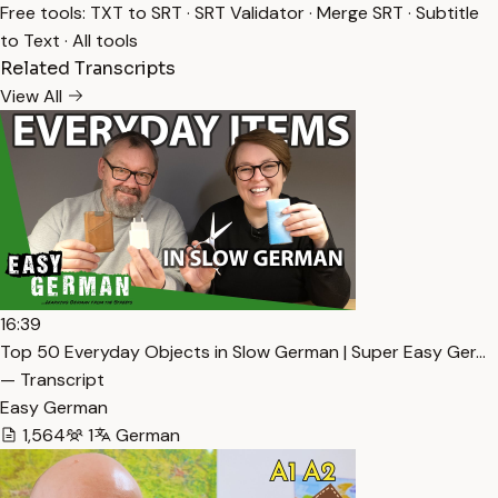
Free tools:
TXT to SRT
·
SRT Validator
·
Merge SRT
·
Subtitle
to Text
·
All tools
Related Transcripts
View All
16:39
Top 50 Everyday Objects in Slow German | Super Easy Ger…
— Transcript
Easy German
1,564
1
German