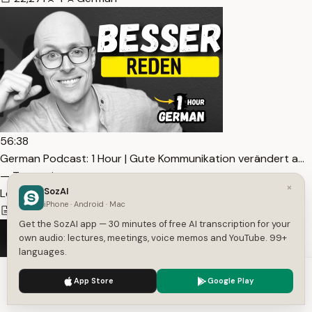
56:38
German Podcast: 1 Hour | Gute Kommunikation verändert a…
— Transcript
×
SozAI
Learn German With Falk
iPhone · Android · Mac
6,585
1
German
Get the SozAI app — 30 minutes of free AI transcription for your
own audio: lectures, meetings, voice memos and YouTube. 99+
languages.
We use cookies to enhance your experience.
Privacy Policy
App Store
Google Play
Accept
Settings