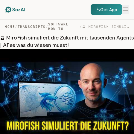
Get App
SOFTWARE
HOME
/
TRANSCRIPTS
/
/
🔮 MIROFISH SIMULIERT DIE ZUKUNFT MIT TAUSENDEN AGENTS |… — TRANSCRIPT
HOW-TO
🔮 MiroFish simuliert die Zukunft mit tausenden Agents
| Alles was du wissen musst!