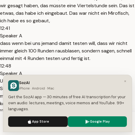
wir gesagt haben, das müsste eine Viertelstunde sein. Das ist
etwas, das habe ich eingebaut. Das war nicht ein Mirofisch,
ich habe es so gebaut,
12:41
Speaker A
dass wenn bei uns jemand damit testen will, dass wir nicht
immer gleich 100 Runden rausblasen, sondern sagen, schnell
einmal mit 4 Runden testen und fertig ist.
12:48
Speaker A
Und wir machen jetzt mal die 25 Runden und starten die
×
SozAI
Simulation. Und jetzt beginnen die Agents, die speziell mit
iPhone · Android · Mac
meinen Themen trainiert wurden, miteinander zu
Get the SozAI app — 30 minutes of free AI transcription for your
kommunizieren und simulieren die Realität. Cool.
own audio: lectures, meetings, voice memos and YouTube. 99+
languages.
13:01
Speaker A
We use cookies to enhance your experience.
Privacy Policy
App Store
Google Play
Ja, nun sitzen wir hier und warten. Ja. Da hast du hier den
Accept
Settings
Twitter-Signal für den Reddit-Feed.