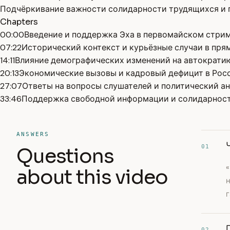
Подчёркивание важности солидарности трудящихся и
Chapters
00:00
Введение и поддержка Эха в первомайском стри
07:22
Исторический контекст и курьёзные случаи в пря
14:11
Влияние демографических изменений на автократи
20:13
Экономические вызовы и кадровый дефицит в Рос
27:07
Ответы на вопросы слушателей и политический а
33:46
Поддержка свободной информации и солидарнос
ANSWERS
01
Questions
about this video
г
02