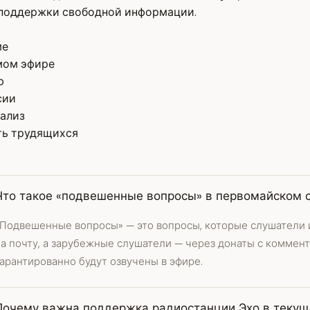
 поддержки свободной информации.
ме
мом эфире
ю
сии
нализ
ть трудящихся
Что такое «подвешенные вопросы» в первомайском 
«Подвешенные вопросы» — это вопросы, которые слушатели и
на почту, а зарубежные слушатели — через донаты с коммен
арантированно будут озвучены в эфире.
Почему важна поддержка радиостанции Эхо в текущ