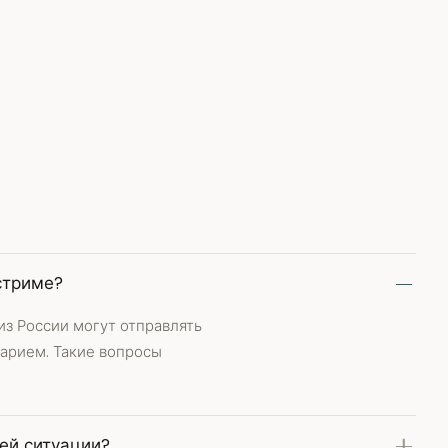
стриме?
з России могут отправлять
тарием. Такие вопросы
ей ситуации?