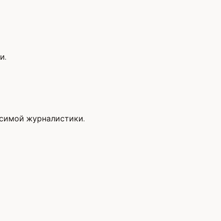
и.
исимой журналистики.