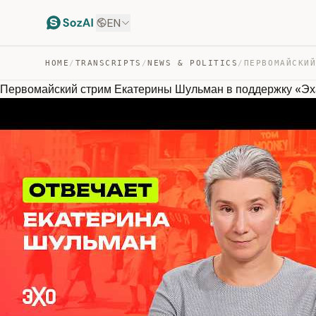
EN
HOME
/
TRANSCRIPTS
/
NEWS & POLITICS
/
Первомайский стрим Екатерины Шульман в поддержку «Эх