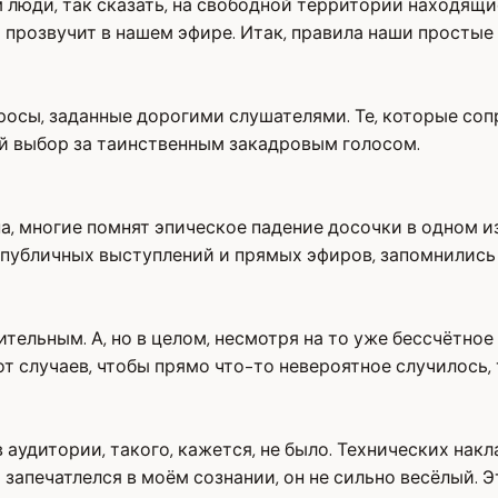
 люди, так сказать, на свободной территории находящи
 прозвучит в нашем эфире. Итак, правила наши простые 
просы, заданные дорогими слушателями. Те, которые со
ый выбор за таинственным закадровым голосом.
на, многие помнят эпическое падение досочки в одном 
публичных выступлений и прямых эфиров, запомнились
тельным. А, но в целом, несмотря на то уже бессчётное
вот случаев, чтобы прямо что-то невероятное случилось
удитории, такого, кажется, не было. Технических накла
апечатлелся в моём сознании, он не сильно весёлый. Эт