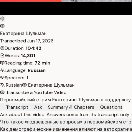
Екатерина Шульман
Transcribed
Jun 17, 2026
Duration:
104:42
Words:
14,301
Reading time:
72 min
Language:
Russian
Speakers:
1
Russian
Екатерина Шульман
Transcribe a YouTube Video
Первомайский стрим Екатерины Шульман в поддержку Э
Transcript
Ask
Summary
Chapters
Questions
Ask about this video. Answers come from its transcript only
Что такое «подвешенные вопросы» в первомайском ст
Как демографические изменения влияют на автократи