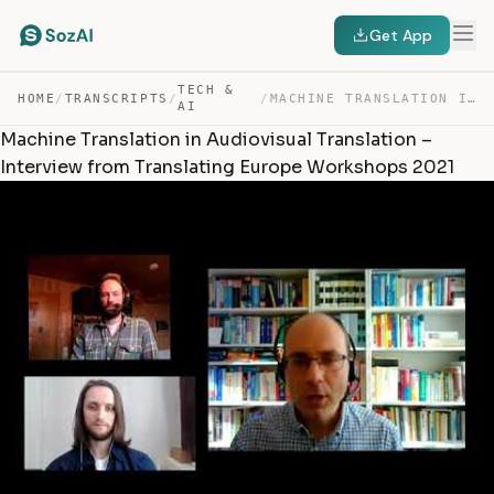
Get App
TECH &
HOME
/
TRANSCRIPTS
/
/
MACHINE TRANSLATION IN AUDIOVISUAL TRANSLATION – INTERV… — TRANSCRIPT
AI
Machine Translation in Audiovisual Translation –
Interview from Translating Europe Workshops 2021