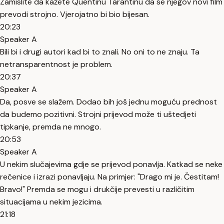
Zamislite da kažete Quentinu Tarantinu da se njegov novi film
prevodi strojno. Vjerojatno bi bio bijesan.
20:23
Speaker A
Bili bi i drugi autori kad bi to znali. No oni to ne znaju. Ta
netransparentnost je problem.
20:37
Speaker A
Da, posve se slažem. Dodao bih još jednu moguću prednost
da budemo pozitivni. Strojni prijevod može ti uštedjeti
tipkanje, premda ne mnogo.
20:53
Speaker A
U nekim slučajevima gdje se prijevod ponavlja. Katkad se neke
rečenice i izrazi ponavljaju. Na primjer: "Drago mi je. Čestitam!
Bravo!" Premda se mogu i drukčije prevesti u različitim
situacijama u nekim jezicima.
21:18