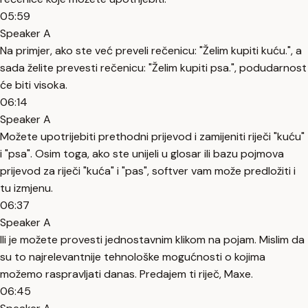
05:59
Speaker A
Na primjer, ako ste već preveli rečenicu: "Želim kupiti kuću.", a
sada želite prevesti rečenicu: "Želim kupiti psa.", podudarnost
će biti visoka.
06:14
Speaker A
Možete upotrijebiti prethodni prijevod i zamijeniti riječi "kuću"
i "psa". Osim toga, ako ste unijeli u glosar ili bazu pojmova
prijevod za riječi "kuća" i "pas", softver vam može predložiti i
tu izmjenu.
06:37
Speaker A
Ili je možete provesti jednostavnim klikom na pojam. Mislim da
su to najrelevantnije tehnološke mogućnosti o kojima
možemo raspravljati danas. Predajem ti riječ, Maxe.
06:45