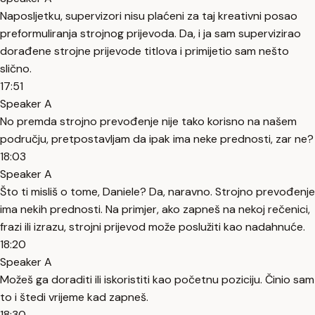
Naposljetku, supervizori nisu plaćeni za taj kreativni posao
preformuliranja strojnog prijevoda. Da, i ja sam supervizirao
dorađene strojne prijevode titlova i primijetio sam nešto
slično.
17:51
Speaker A
No premda strojno prevođenje nije tako korisno na našem
području, pretpostavljam da ipak ima neke prednosti, zar ne?
18:03
Speaker A
Što ti misliš o tome, Daniele? Da, naravno. Strojno prevođenje
ima nekih prednosti. Na primjer, ako zapneš na nekoj rečenici,
frazi ili izrazu, strojni prijevod može poslužiti kao nadahnuće.
18:20
Speaker A
Možeš ga doraditi ili iskoristiti kao početnu poziciju. Činio sam
to i štedi vrijeme kad zapneš.
18:30