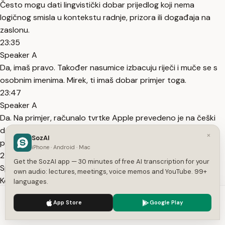
Često mogu dati lingvistički dobar prijedlog koji nema
logičnog smisla u kontekstu radnje, prizora ili događaja na
zaslonu.
23:35
Speaker A
Da, imaš pravo. Također nasumice izbacuju riječi i muče se s
osobnim imenima. Mirek, ti imaš dobar primjer toga.
23:47
Speaker A
Da. Na primjer, računalo tvrtke Apple prevedeno je na češki
doslovno kao "jabučno računalo". Sustav za strojno
×
SozAI
prevođenje vrlo često prevodi ono što ne bi trebao.
iPhone · Android · Mac
24:17
Get the SozAI app — 30 minutes of free AI transcription for your
Speaker A
own audio: lectures, meetings, voice memos and YouTube. 99+
Kod neuralnog strojnog prevođenja vidimo nešto novo u
languages.
odnosu na strojno prevođenje na temelju statističkih
We use cookies to enhance your experience.
Privacy Policy
App Store
Google Play
postupaka.
Accept
Settings
24:28