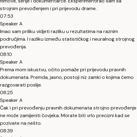
filmove, serije i dokumentarce. Eksperimentirao sam sa
strojnim prevođenjem i pri prijevodu drame.
07:53
Speaker A
Imao sam priliku vidjeti razliku u rezultatima na raznim
područjima. I razliku između statističkog i neuralnog strojnog
prevođenja.
08:10
Speaker A
Prema mom iskustvu, očito pomaže pri prijevodu pravnih
dokumenata. Premda, jasno, postoji niz zamki o kojima ćemo
razgovarati poslije.
08:25
Speaker A
Čak i pri prevođenju pravnih dokumenata strojno prevođenje
ne može zamijeniti čovjeka. Morate biti vrlo precizni kad se
pozivate na nešto.
08:39