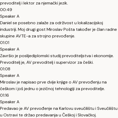
prevoditelj i lektor za njemački jezik.
00:49
Speaker A
Daniel se posebno zalaže za održivost u lokalizacijskoj
industriji. Moj drugi gost Miroslav Pošta također je član radne
skupine AVTE-a za strojno prevođenje.
01:01
Speaker A
Završio je poslijediplomski studij prevoditeljstva i ekonomije.
Prevoditelj je, AV prevoditelj i supervizor za češki.
01:08
Speaker A
Miroslav je napisao prve dvije knjige o AV prevođenju na
češkom i još jednu o jezičnoj tehnologiji za prevoditelje.
01:16
Speaker A
Predavao je AV prevođenje na Karlovu sveučilištu i Sveučilištu
u Ostravi te držao predavanja u Češkoj i Slovačkoj.