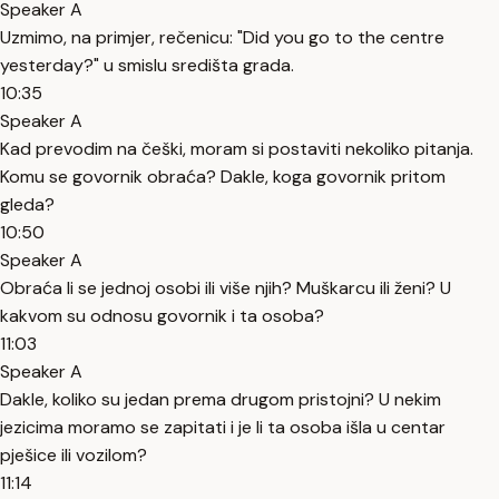
Speaker A
Uzmimo, na primjer, rečenicu: "Did you go to the centre
yesterday?" u smislu središta grada.
10:35
Speaker A
Kad prevodim na češki, moram si postaviti nekoliko pitanja.
Komu se govornik obraća? Dakle, koga govornik pritom
gleda?
10:50
Speaker A
Obraća li se jednoj osobi ili više njih? Muškarcu ili ženi? U
kakvom su odnosu govornik i ta osoba?
11:03
Speaker A
Dakle, koliko su jedan prema drugom pristojni? U nekim
jezicima moramo se zapitati i je li ta osoba išla u centar
pješice ili vozilom?
11:14