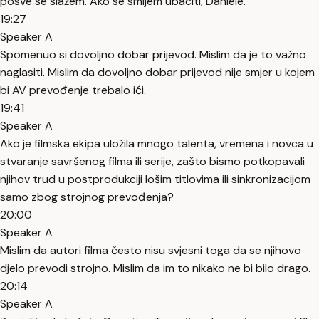
posve se slažem. Ako se smijem ubaciti, Daniele.
19:27
Speaker A
Spomenuo si dovoljno dobar prijevod. Mislim da je to važno
naglasiti. Mislim da dovoljno dobar prijevod nije smjer u kojem
bi AV prevođenje trebalo ići.
19:41
Speaker A
Ako je filmska ekipa uložila mnogo talenta, vremena i novca u
stvaranje savršenog filma ili serije, zašto bismo potkopavali
njihov trud u postprodukciji lošim titlovima ili sinkronizacijom
samo zbog strojnog prevođenja?
20:00
Speaker A
Mislim da autori filma često nisu svjesni toga da se njihovo
djelo prevodi strojno. Mislim da im to nikako ne bi bilo drago.
20:14
Speaker A