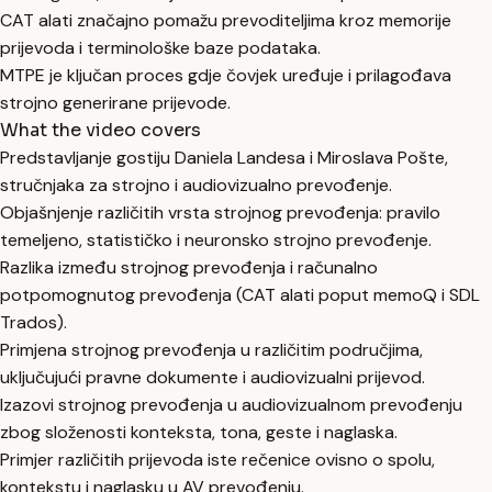
CAT alati značajno pomažu prevoditeljima kroz memorije
prijevoda i terminološke baze podataka.
MTPE je ključan proces gdje čovjek uređuje i prilagođava
strojno generirane prijevode.
What the video covers
Predstavljanje gostiju Daniela Landesa i Miroslava Pošte,
stručnjaka za strojno i audiovizualno prevođenje.
Objašnjenje različitih vrsta strojnog prevođenja: pravilo
temeljeno, statističko i neuronsko strojno prevođenje.
Razlika između strojnog prevođenja i računalno
potpomognutog prevođenja (CAT alati poput memoQ i SDL
Trados).
Primjena strojnog prevođenja u različitim područjima,
uključujući pravne dokumente i audiovizualni prijevod.
Izazovi strojnog prevođenja u audiovizualnom prevođenju
zbog složenosti konteksta, tona, geste i naglaska.
Primjer različitih prijevoda iste rečenice ovisno o spolu,
kontekstu i naglasku u AV prevođenju.