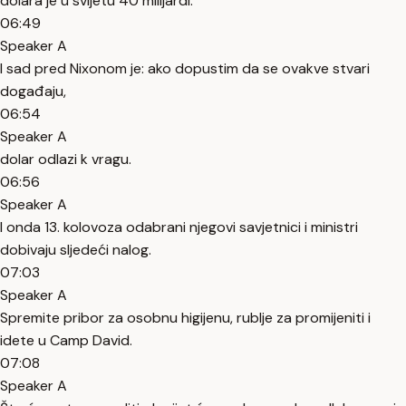
dolara je u svijetu 40 milijardi.
06:49
Speaker A
I sad pred Nixonom je: ako dopustim da se ovakve stvari
događaju,
06:54
Speaker A
dolar odlazi k vragu.
06:56
Speaker A
I onda 13. kolovoza odabrani njegovi savjetnici i ministri
dobivaju sljedeći nalog.
07:03
Speaker A
Spremite pribor za osobnu higijenu, rublje za promijeniti i
idete u Camp David.
07:08
Speaker A