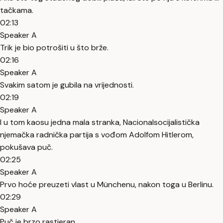
tačkama.
02:13
Speaker A
Trik je bio potrošiti u što brže.
02:16
Speaker A
Svakim satom je gubila na vrijednosti.
02:19
Speaker A
I u tom kaosu jedna mala stranka, Nacionalsocijalistička
njemačka radnička partija s vođom Adolfom Hitlerom,
pokušava puč.
02:25
Speaker A
Prvo hoće preuzeti vlast u Münchenu, nakon toga u Berlinu.
02:29
Speaker A
Puč je brzo rastjeran.