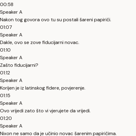
00:58
Speaker A
Nakon tog govora ovo tu su postali šareni papirići.
01:07
Speaker A
Dakle, ovo se zove fiducijarni novac.
01:10
Speaker A
Zašto fiducijarni?
01:12
Speaker A
Korijen je iz latinskog fidere, povjerenje.
01:15
Speaker A
Ovo vrijedi zato što vi vjerujete da vrijedi.
01:20
Speaker A
Nixon ne samo da je učinio novac šarenim papirićima.