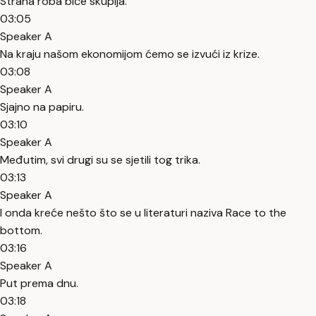
Strana roba biće skuplja.
03:05
Speaker A
Na kraju našom ekonomijom ćemo se izvući iz krize.
03:08
Speaker A
Sjajno na papiru.
03:10
Speaker A
Međutim, svi drugi su se sjetili tog trika.
03:13
Speaker A
I onda kreće nešto što se u literaturi naziva Race to the
bottom.
03:16
Speaker A
Put prema dnu.
03:18