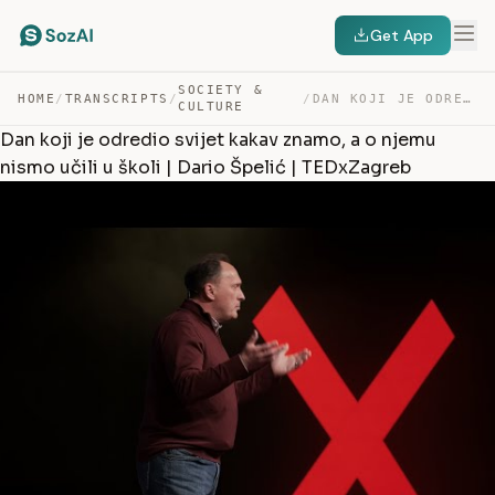
Get App
SOCIETY &
HOME
/
TRANSCRIPTS
/
/
DAN KOJI JE ODREDIO SVIJET KAKAV ZNAMO, A O NJEMU NISMO… — TRANSCRIPT
CULTURE
Dan koji je odredio svijet kakav znamo, a o njemu
nismo učili u školi | Dario Špelić | TEDxZagreb