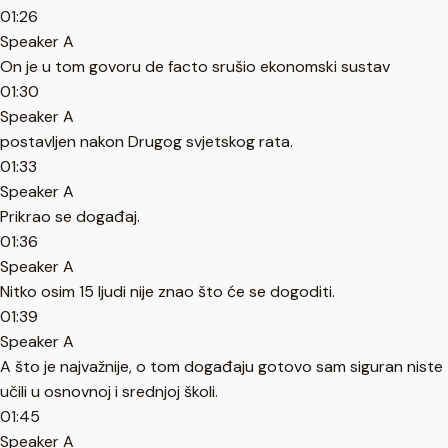
01:26
Speaker A
On je u tom govoru de facto srušio ekonomski sustav
01:30
Speaker A
postavljen nakon Drugog svjetskog rata.
01:33
Speaker A
Prikrao se događaj.
01:36
Speaker A
Nitko osim 15 ljudi nije znao što će se dogoditi.
01:39
Speaker A
A što je najvažnije, o tom događaju gotovo sam siguran niste
učili u osnovnoj i srednjoj školi.
01:45
Speaker A