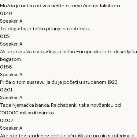
Možda je netko od vas nešto o tome čuo na fakultetu.
01:48
Speaker A
Taj događaj je teško pitanje na pub kvizu.
01:51
Speaker A
Ali on je srušio sustav koji je držao Europu skoro tri desetljeća
bogatom.
01:56
Speaker A
Priča o tom sustavu, ja ću je početi u studenom 1923.
02:01
Speaker A
Tada Njemačka banka, Reichsbank, tiska novčanicu od
100.000 milijardi maraka.
02:07
Speaker A
Ako ste tog studenog dobili plaću, išli ste po nju s koferima ili