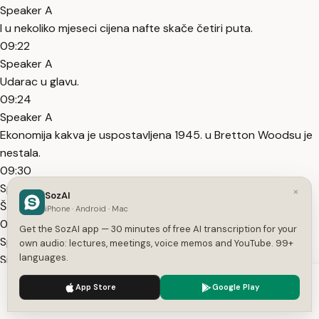
Speaker A
I u nekoliko mjeseci cijena nafte skače četiri puta.
09:22
Speaker A
Udarac u glavu.
09:24
Speaker A
Ekonomija kakva je uspostavljena 1945. u Bretton Woodsu je
nestala.
09:30
Speaker A
×
SozAI
Što to konkretno znači?
iPhone · Android · Mac
09:32
Get the SozAI app — 30 minutes of free AI transcription for your
Speaker A
own audio: lectures, meetings, voice memos and YouTube. 99+
languages.
Sjećate se unce koja košta 35 dolara?
09:36
We use cookies to enhance your experience.
Privacy Policy
App Store
Google Play
Speaker A
Accept
Settings
Pogledajte danas koliko košta unca zlata.