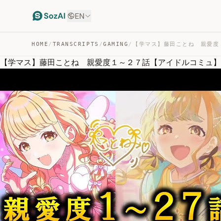
EN
HOME
/
TRANSCRIPTS
/
GAMING
/
【学マス】藤田ことね 親愛度１～２７話【アイドルコミュ】