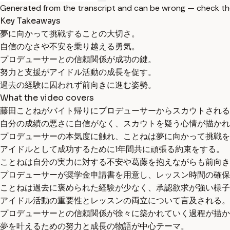
Generated from the transcript and can be wrong — check th
Key Takeaways
夢に向かって挑戦することの大切さ。
自信のなさや不安を乗り越える勇気。
プロデューサーとの信頼関係が成功の鍵。
努力と支援がアイドル活動の成長を促す。
過去の経験に囚われず前向きに進む姿勢。
What the video covers
藤田ことねがバイト帰りにプロデューサーからスカウトされる
自分の成績の悪さに自信がなく、スカウトを疑う心情が描かれ
プロデューサーの本気度に触れ、ことねは夢に向かって挑戦を
アイドルとして成功するために1年間共に頑張る約束をする。
ことねは自分の実力に対する不安や葛藤を抱えながらも前向き
プロデューサーが奨学金申請書を用意し、レッスン時間の確保
ことねは過去に褒められた経験が少なく、承認欲求が強い様子
アイドル活動の重要性とレッスンの両立について言及される。
プロデューサーとの信頼関係が徐々に築かれていく過程が描か
夢を叶えるための努力と成長の物語が中心テーマ。