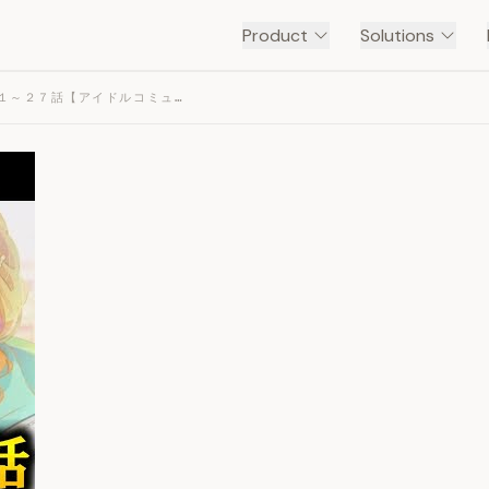
Product
Solutions
【学マス】藤田ことね 親愛度１～２７話【アイドルコミュ】 — TRANSCRIPT