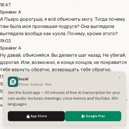
18:47
Speaker A
А Пьеро дорогуша, я всё объяснить могу. Тогда почему
там была моя пропавшая подруга? Она выглядила
выглядела вообще как кукла. Почему, кроме этого?
19:02
Speaker A
Ну давай, объясняйся. Вы делаете шаг назад. Не убегай,
дорогая. Или, возможно, в конце концов, не понравится
тебя вернуть обратно, возвращать тебя обратно.
Просто послушай меня пожалуйста.
×
SozAI
19:19
iPhone · Android · Mac
Speaker A
Get the SozAI app — 30 minutes of free AI transcription for your
попытаться убежать или стоять не под Ну давай, ладно,
own audio: lectures, meetings, voice memos and YouTube. 99+
languages.
я слушаю. Я слушаю. Хорошо. Он осторожно и молча
толкает вас обратно на матрас.
We use cookies to enhance your experience.
Privacy Policy
App Store
Google Play
19:32
Accept
Settings
Speaker A