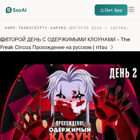
Get App
HOME
/
TRANSCRIPTS
/
GAMING
/
😱ВТОРОЙ ДЕНЬ С ОДЕРЖИМЫМИ КЛОУНАМИ – THE FREAK CIRCUS П… — TRANSCRIPT
😱ВТОРОЙ ДЕНЬ С ОДЕРЖИМЫМИ КЛОУНАМИ - The
Freak Circus Прохождение на русском | ritsu ☽