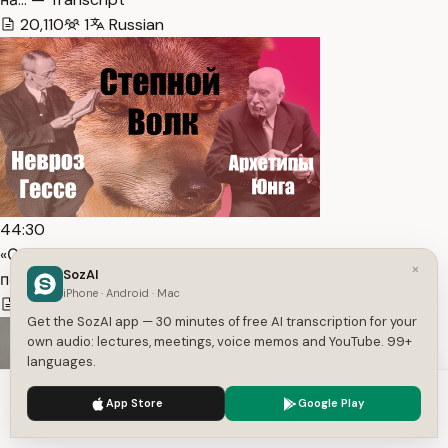
20,110
1
Russian
44:30
«Степной Волк»: пошаговый разбор с точки зрения
×
SozAI
психоло… — Transcript
iPhone · Android · Mac
5,545
1
Russian
Get the SozAI app — 30 minutes of free AI transcription for your
own audio: lectures, meetings, voice memos and YouTube. 99+
languages.
We use cookies to enhance your experience.
Privacy Policy
App Store
Google Play
Accept
Settings