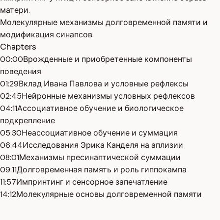
матери.
Молекулярные механизмы долговременной памяти и
модификация синапсов.
Chapters
00:00
Врожденные и приобретенные компоненты
поведения
01:29
Вклад Ивана Павлова и условные рефлексы
02:45
Нейронные механизмы условных рефлексов
04:11
Ассоциативное обучение и биологическое
подкрепление
05:30
Неассоциативное обучение и суммация
06:44
Исследования Эрика Канделя на аплизии
08:01
Механизмы пресинаптической суммации
09:11
Долговременная память и роль гиппокампа
11:57
Импринтинг и сенсорное запечатление
14:12
Молекулярные основы долговременной памяти