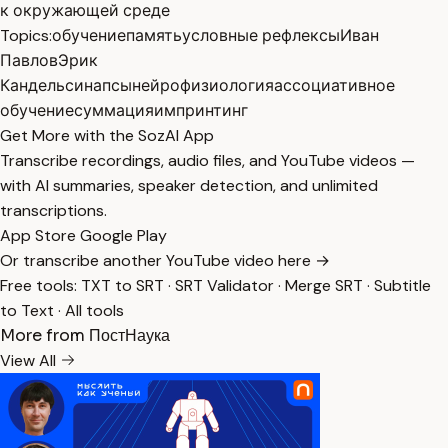
к окружающей среде
Topics:
обучение
память
условные рефлексы
Иван
Павлов
Эрик
Кандель
синапсы
нейрофизиология
ассоциативное
обучение
суммация
импринтинг
Get More with the SozAI App
Transcribe recordings, audio files, and YouTube videos —
with AI summaries, speaker detection, and unlimited
transcriptions.
App Store
Google Play
Or transcribe another YouTube video here →
Free tools:
TXT to SRT
·
SRT Validator
·
Merge SRT
·
Subtitle
to Text
·
All tools
More from ПостНаука
View All