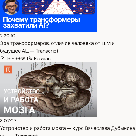
2:20:10
Эра трансформеров, отличие человека от LLM и
будущее AI… — Transcript
19,636
1
Russian
3:07:27
Устройство и работа мозга — курс Вячеслава Дубынина
на… — Transcript