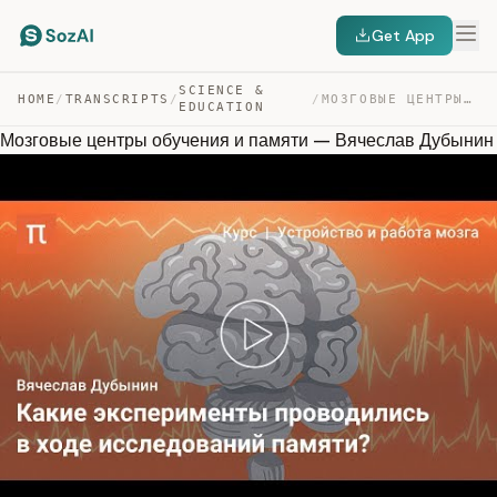
Get App
SCIENCE &
HOME
/
TRANSCRIPTS
/
/
МОЗГОВЫЕ ЦЕНТРЫ ОБУЧЕНИЯ И ПАМЯТИ — ВЯЧЕСЛАВ ДУБЫНИН — TRANSCRIPT
EDUCATION
Мозговые центры обучения и памяти — Вячеслав Дубынин