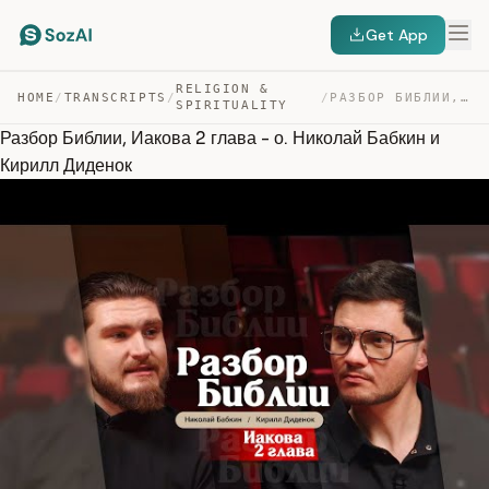
Get App
RELIGION &
HOME
/
TRANSCRIPTS
/
/
РАЗБОР БИБЛИИ, ИАКОВА 2 ГЛАВА – О. НИКОЛАЙ БАБКИН И КИР… — TRANSCRIPT
SPIRITUALITY
Разбор Библии, Иакова 2 глава - о. Николай Бабкин и
Кирилл Диденок