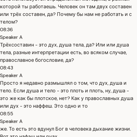
которой ты работаешь. Человек он там двух составен
или трёх составен, да? Почему бы нам не работать и с
телом?
08:36
Speaker A
Трёхсоставин - это дух, душа тела, да? Или или душа
тела, разные интерпретации есть, во всяком случае,
православное богословие, да?
08:43
Speaker A
Просто я недавно размышлял о том, что дух, душа и
тело. Если душа и тело - это плоть и плоть, ну, душа -
это же как бы плотское, нет? Как у православных душа
или дух - это наффеш. Это одно и то
08:55
Speaker A
же. То есть это вдунул Бог в человека дыхание жизни.
Вот это нафэш или руах.