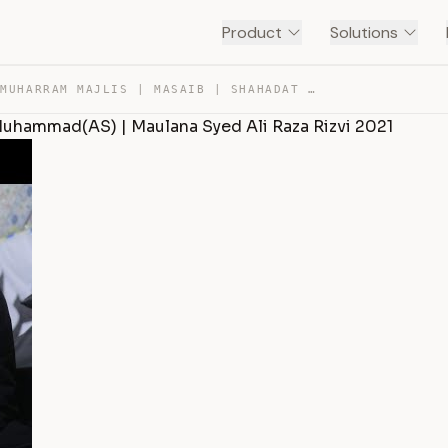
Product
Solutions
4TH MUHARRAM MAJLIS | MASAIB | SHAHADAT HAZRAT AUN O MU… — TRANSCRIPT
Muhammad(AS) | Maulana Syed Ali Raza Rizvi 2021