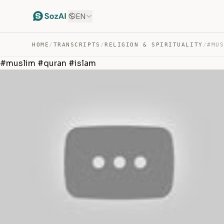
EN
HOME
/
TRANSCRIPTS
/
RELIGION & SPIRITUALITY
/
#MU
#muslim #quran #islam