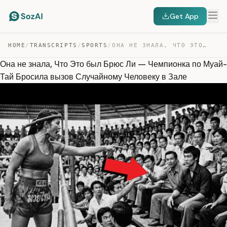
Get App
HOME
/
TRANSCRIPTS
/
SPORTS
/
ОНА НЕ ЗНАЛА, ЧТО ЭТО БЫЛ БРЮС ЛИ — ЧЕМПИОНКА ПО МУАЙ-Т… — TRANSCRIPT
Она не знала, Что Это был Брюс Ли — Чемпионка по Муай-
Тай Бросила вызов Случайному Человеку в Зале