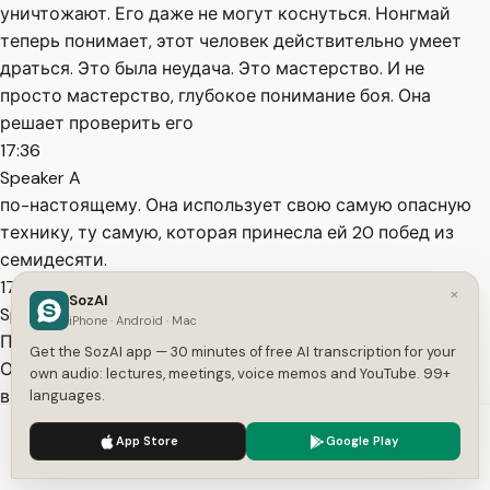
уничтожают. Его даже не могут коснуться. Нонгмай
теперь понимает, этот человек действительно умеет
драться. Это была неудача. Это мастерство. И не
просто мастерство, глубокое понимание боя. Она
решает проверить его
17:36
Speaker A
по-настоящему. Она использует свою самую опасную
технику, ту самую, которая принесла ей 20 побед из
семидесяти.
17:44
×
SozAI
Speaker A
iPhone · Android · Mac
Прыжковое колено взрывное, мощное, стремительное.
Get the SozAI app — 30 minutes of free AI transcription for your
Она сокращает дистанцию за одно мгновение. Брюс
own audio: lectures, meetings, voice memos and YouTube. 99+
видит атаку. Он не отступает. Он слегка смещается с
languages.
линии. Его рука касается колена в воздухе и направляет
We use cookies to enhance your experience.
Privacy Policy
App Store
Google Play
его в сторону.
Accept
Settings
18:00