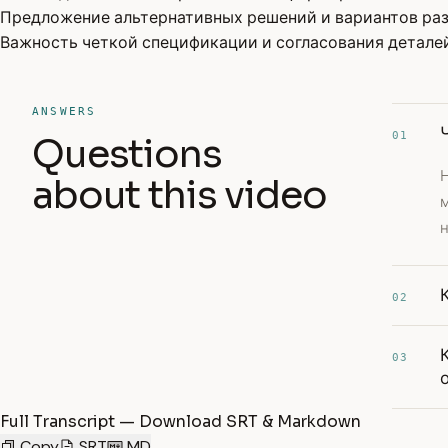
Предложение альтернативных решений и вариантов раз
Важность четкой спецификации и согласования деталей
ANSWERS
01
Questions
Н
about this video
м
н
02
03
Full Transcript — Download SRT & Markdown
Copy
SRT
MD