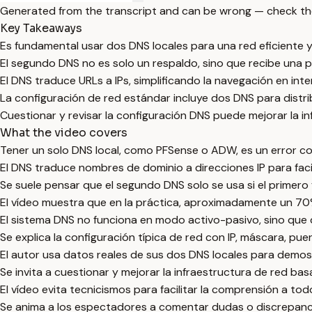
Generated from the transcript and can be wrong — check th
Key Takeaways
Es fundamental usar dos DNS locales para una red eficiente y
El segundo DNS no es solo un respaldo, sino que recibe una pa
El DNS traduce URLs a IPs, simplificando la navegación en inte
La configuración de red estándar incluye dos DNS para distribu
Cuestionar y revisar la configuración DNS puede mejorar la in
What the video covers
Tener un solo DNS local, como PFSense o ADW, es un error c
El DNS traduce nombres de dominio a direcciones IP para faci
Se suele pensar que el segundo DNS solo se usa si el primero fa
El vídeo muestra que en la práctica, aproximadamente un 70%
El sistema DNS no funciona en modo activo-pasivo, sino que 
Se explica la configuración típica de red con IP, máscara, pu
El autor usa datos reales de sus dos DNS locales para demost
Se invita a cuestionar y mejorar la infraestructura de red ba
El vídeo evita tecnicismos para facilitar la comprensión a tod
Se anima a los espectadores a comentar dudas o discrepanci