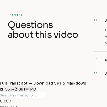
ANSWERS
¿
01
Questions
P
about this video
e
c
¿
02
03
Full Transcript — Download SRT & Markdown
Copy
SRT
MD
00:00