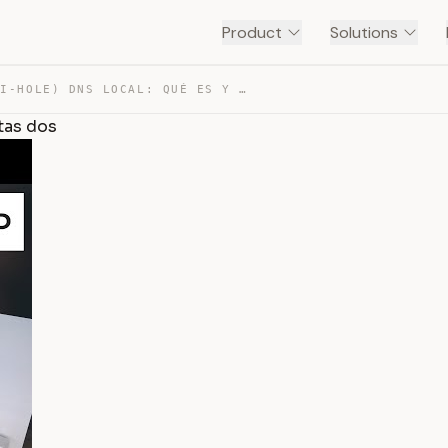
Product
Solutions
(ADGUARD Y PI-HOLE) DNS LOCAL: QUÉ ES Y POR QUÉ NECESIT… — TRANSCRIPT
tas dos