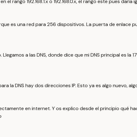
en el rango 192.168.1.x o 192.168.0.x, el rango este pues daría 
ue es una red para 256 dispositivos. La puerta de enlace pues 
Llegamos a las DNS, donde dice que mi DNS principal es la 172.16
ara la DNS hay dos direcciones IP. Esto ya es algo nuevo, alg
rectamente en internet. Y os explico desde el principio qué h
o