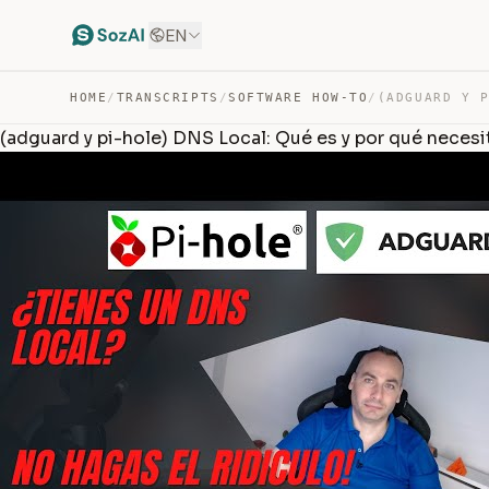
EN
HOME
/
TRANSCRIPTS
/
SOFTWARE HOW-TO
/
(adguard y pi-hole) DNS Local: Qué es y por qué necesi