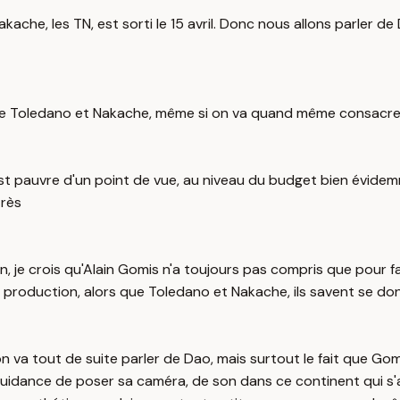
Nakache, les TN, est sorti le 15 avril. Donc nous allons parler d
 de Toledano et Nakache, même si on va quand même consacrer l
ui est pauvre d'un point de vue, au niveau du budget bien évi
très
 je crois qu'Alain Gomis n'a toujours pas compris que pour fair
production, alors que Toledano et Nakache, ils savent se donn
s on va tout de suite parler de Dao, mais surtout le fait que Go
uidance de poser sa caméra, de son dans ce continent qui s'app