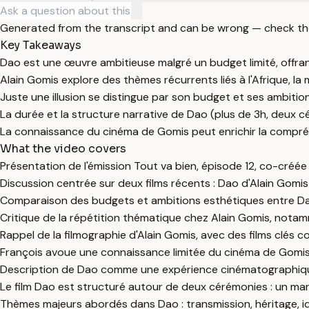
Generated from the transcript and can be wrong — check th
Key Takeaways
Dao est une œuvre ambitieuse malgré un budget limité, offr
Alain Gomis explore des thèmes récurrents liés à l'Afrique, la mo
Juste une illusion se distingue par son budget et ses ambitio
La durée et la structure narrative de Dao (plus de 3h, deux c
La connaissance du cinéma de Gomis peut enrichir la compréh
What the video covers
Présentation de l'émission Tout va bien, épisode 12, co-créée 
Discussion centrée sur deux films récents : Dao d'Alain Gomis (s
Comparaison des budgets et ambitions esthétiques entre Dao
Critique de la répétition thématique chez Alain Gomis, notamm
Rappel de la filmographie d'Alain Gomis, avec des films clés c
François avoue une connaissance limitée du cinéma de Gomi
Description de Dao comme une expérience cinématographique
Le film Dao est structuré autour de deux cérémonies : un mari
Thèmes majeurs abordés dans Dao : transmission, héritage, ide