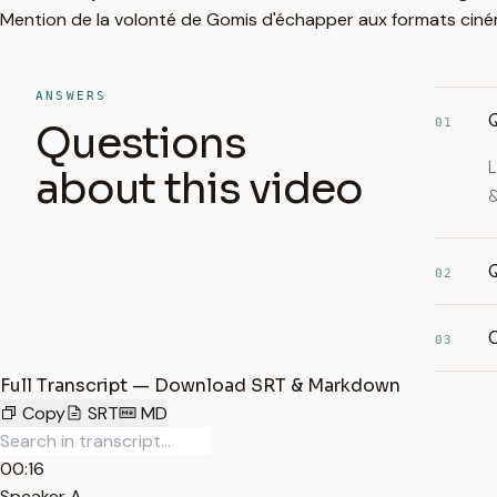
Mention de la volonté de Gomis d'échapper aux formats ciné
ANSWERS
Q
01
Questions
L
about this video
&
Q
02
C
03
Full Transcript — Download SRT & Markdown
Copy
SRT
MD
00:16
Speaker A