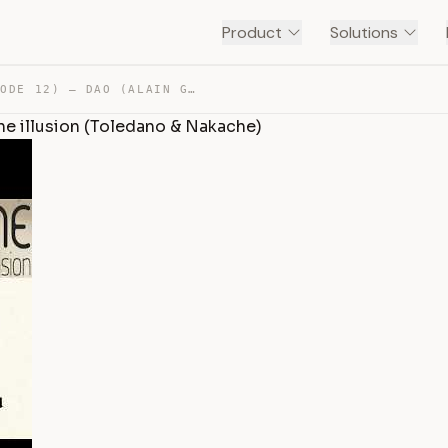
Product
Solutions
TOUT VA BIEN (EPISODE 12) – DAO (ALAIN GOMIS) & JUSTE U… — TRANSCRIPT
une illusion (Toledano & Nakache)