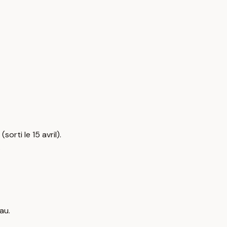
orti le 15 avril).
.
au.