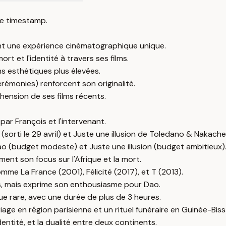
e timestamp.
ant une expérience cinématographique unique.
rt et l'identité à travers ses films.
ns esthétiques plus élevées.
érémonies) renforcent son originalité.
ension de ses films récents.
par François et l'intervenant.
orti le 29 avril) et Juste une illusion de Toledano & Nakache (s
 (budget modeste) et Juste une illusion (budget ambitieux)
ent son focus sur l'Afrique et la mort.
omme La France (2001), Félicité (2017), et T (2013).
s, mais exprime son enthousiasme pour Dao.
 rare, avec une durée de plus de 3 heures.
age en région parisienne et un rituel funéraire en Guinée-Biss
ntité, et la dualité entre deux continents.