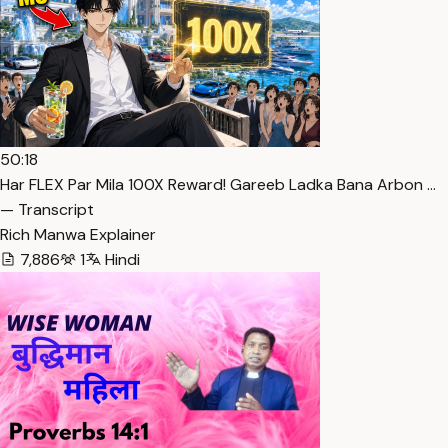
50:18
Har FLEX Par Mila 100X Reward! Gareeb Ladka Bana Arbon …
— Transcript
Rich Manwa Explainer
7,886
1
Hindi