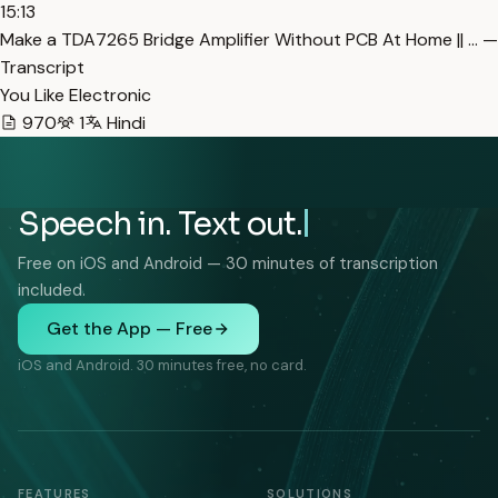
15:13
Make a TDA7265 Bridge Amplifier Without PCB At Home || … —
Transcript
You Like Electronic
970
1
Hindi
Speech in. Text out.
Free on iOS and Android — 30 minutes of transcription
included.
Get the App — Free
iOS and Android. 30 minutes free, no card.
FEATURES
SOLUTIONS