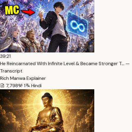
39:21
He Reincarnated With Infinite Level & Became Stronger T… —
Transcript
Rich Manwa Explainer
7,798
1
Hindi