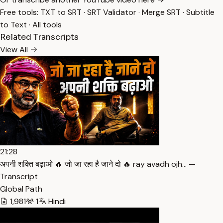
Free tools:
TXT to SRT
·
SRT Validator
·
Merge SRT
·
Subtitle
to Text
·
All tools
Related Transcripts
View All
21:28
अपनी शक्ति बढ़ाओ 🔥 जो जा रहा है जाने दो 🔥 ray avadh ojh… —
Transcript
Global Path
1,981
1
Hindi