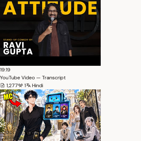
19:19
YouTube Video — Transcript
1,277
1
Hindi