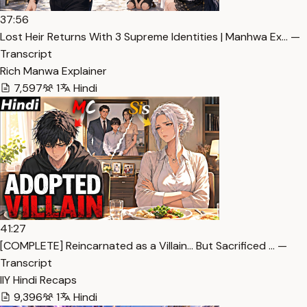
37:56
Lost Heir Returns With 3 Supreme Identities | Manhwa Ex… —
Transcript
Rich Manwa Explainer
7,597
1
Hindi
41:27
[COMPLETE] Reincarnated as a Villain… But Sacrificed … —
Transcript
IlY Hindi Recaps
9,396
1
Hindi